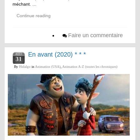
méchant. …
Continue reading
Faire un commentaire
En avant (2020) * * *
AOÛT
31
By
Hidalgo
in
Animation (USA)
,
Animation A-Z (toutes les chroniques)