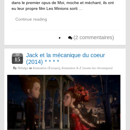
dans le premier opus de Moi, moche et méchant, ils ont
eu leur propre film Les Minions sorti …
Continue reading
(2 commentaires)
Jack et la mécanique du coeur
SEP
15
(2014) * * * *
By
Hidalgo
in
Animation (Europe)
,
Animation A-Z (toutes les chroniques)