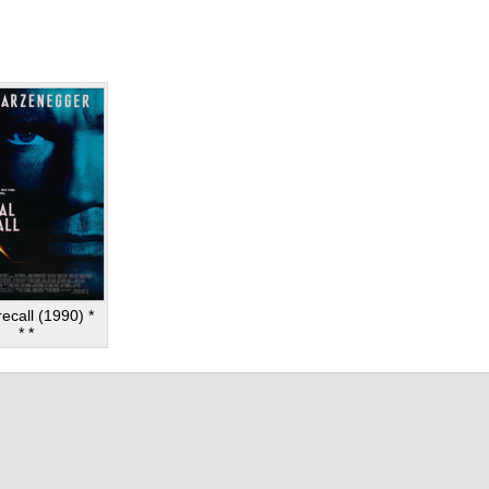
recall (1990) *
* *