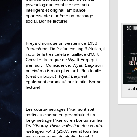
psychologique combine scénario
intelligent et original, ambiance
oppressante et même un message
social. Bonne lecture!
_ _ _ _ _ _ _ _ _ _
Freya chronique un western de 1993,
Tombstone
. Doté d’un casting 3 étoiles, il
raconte la très célèbre fusillade d’O.K.
Corral et la traque de Wyatt Earp qui
s’en suivi. Coïncidence,
Wyatt Earp
sorti
au cinéma 6 mois plus tard. Plus fouillé
(c’est un biopic),
Wyatt Earp
est
également chroniqué sur le site. Bonne
lecture!
Total 
_ _ _ _ _ _ _ _ _ _
Les courts-métrages Pixar sont soit
sortis au cinéma en préambule d’un
long-métrage Pixar ou en bonus sur les
DVD/Bluray.
Pixar: collection des courts-
métrages vol. 1 (2007)
réunit tous les
courts-métrages du studio, le vol. 1