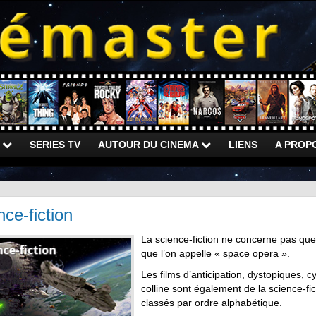
)
SERIES TV
AUTOUR DU CINEMA
LIENS
A PROP
nce-fiction
La science-fiction ne concerne pas que 
que l’on appelle « space opera ».
Les films d’anticipation, dystopiques,
colline sont également de la science-fic
classés par ordre alphabétique.