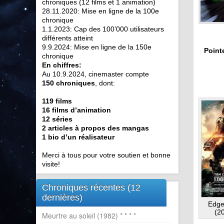
chroniques (12 films et 1 animation)
28.11.2020: Mise en ligne de la 100e
chronique
1.1.2023: Cap des 100’000 utilisateurs
différents atteint
9.9.2024: Mise en ligne de la 150e
Pointe
chronique
En chiffres:
Au 10.9.2024, cinemaster compte
150 chroniques
, dont:
119 films
16 films d’animation
12 séries
2 articles à propos des mangas
1 bio d’un réalisateur
Merci à tous pour votre soutien et bonne
visite!
Chroniques récentes (12
dernières)
Edge
(20
Meurtre au soleil (1982) * * * *