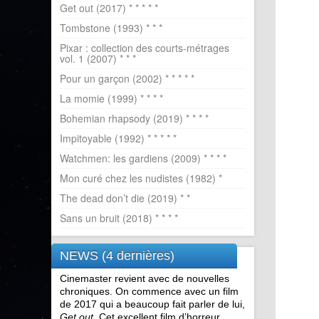
Get out (2017) * * * * *
Tombstone (1993) * * *
Pixar : collection des courts-métrages
vol. 1 (2007) * * *
Pour un garçon (2002) * * * * *
La momie (1999) * * * *
Bohemian rhapsody (2019) * * * *
Impitoyable (1992) * * * * *
Watchmen: les gardiens (2009) * * * *
Mon curé chez les nudistes (1982) *
The dead don’t die (2019) * *
Sans un bruit (2018) * * * *
NEWS (4 dernières)
Cinemaster revient avec de nouvelles
chroniques. On commence avec un film
de 2017 qui a beaucoup fait parler de lui,
Get out
. Cet excellent film d’horreur