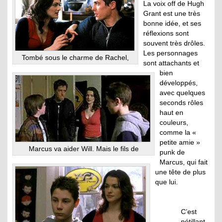
La voix off de Hugh
Grant est une très
bonne idée, et ses
réflexions sont
souvent très drôles.
Les personnages
Tombé sous le charme de Rachel,
sont attachants et
bien
développés,
avec quelques
seconds rôles
haut en
couleurs,
comme la «
petite amie »
Marcus va aider Will. Mais le fils de
punk de
Marcus, qui fait
une tête de plus
que lui.
C’est
pétillant,