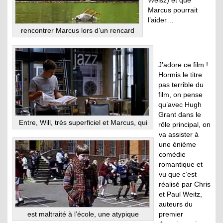
Weisz) et que
Marcus pourrait
l’aider…
rencontrer Marcus lors d’un rencard
J’adore ce film !
Hormis le titre
pas terrible du
film, on pense
qu’avec Hugh
Grant dans le
Entre, Will, très superficiel et Marcus, qui
rôle principal, on
va assister à
une énième
comédie
romantique et
vu que c’est
réalisé par Chris
et Paul Weitz,
auteurs du
est maltraité à l’école, une atypique
premier