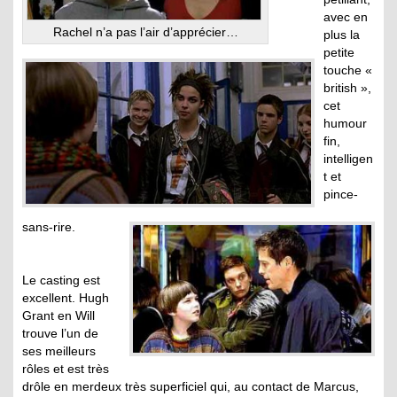
avec en
Rachel n’a pas l’air d’apprécier…
plus la
petite
touche «
british »,
cet
humour
fin,
intelligen
t et
pince-
sans-rire.
Le casting est
excellent. Hugh
Grant en Will
trouve l’un de
ses meilleurs
rôles et est très
drôle en merdeux très superficiel qui, au contact de Marcus,