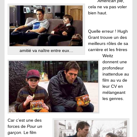
American pie
,
cela ne va pas voler
bien haut.
Quelle erreur ! Hugh
Grant trouve un des
meilleurs rôles de sa
carrière et les frères
amitié va naître entre eux…
Weitz
donnent une
profondeur
inattendue au
film au vu de
leur CV en
mélangeant
les genres.
.
Car c’est une des
forces de
Pour un
garçon.
Le film