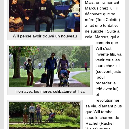
Mais, en ramenant
Marcus chez lui, il
découvre que sa
mère (Toni Colette)
a fait une tentative
de suicide ! Suite à
Will pense avoir trouvé un nouveau
cela, Marcus, qui a
compris que
Will s’est
inventé fils, va
venir tous les
jours chez lui
(souvent juste
pour
regarder la
télé avec lui)
filon avec les mères célibataire et il va
et
révolutionner
sa vie, d’autant plus
que Will tombe
sous le charme de
Rachel (Rachel