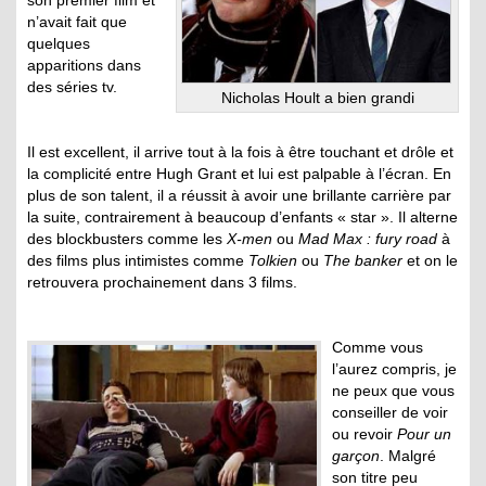
son premier film et
n’avait fait que
quelques
apparitions dans
des séries tv.
Nicholas Hoult a bien grandi
Il est excellent, il arrive tout à la fois à être touchant et drôle et
la complicité entre Hugh Grant et lui est palpable à l’écran. En
plus de son talent, il a réussit à avoir une brillante carrière par
la suite, contrairement à beaucoup d’enfants « star ». Il alterne
des blockbusters comme les
X-men
ou
Mad Max : fury road
à
des films plus intimistes comme
Tolkien
ou
The banker
et on le
retrouvera prochainement dans 3 films.
Comme vous
l’aurez compris, je
ne peux que vous
conseiller de voir
ou revoir
Pour un
garçon
. Malgré
son titre peu