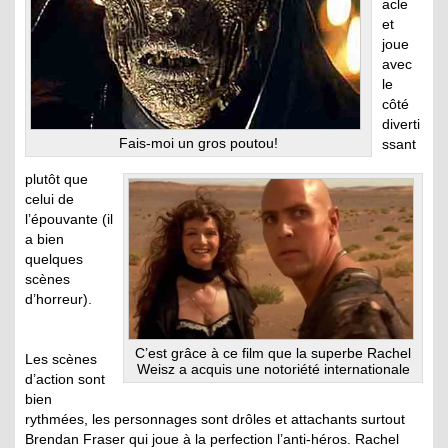
acle
et
joue
avec
le
côté
diverti
Fais-moi un gros poutou!
ssant
plutôt que
celui de
l’épouvante (il
a bien
quelques
scènes
d’horreur).
C’est grâce à ce film que la superbe Rachel
Les scènes
Weisz a acquis une notoriété internationale
d’action sont
bien
rythmées, les personnages sont drôles et attachants surtout
Brendan Fraser qui joue à la perfection l’anti-héros. Rachel