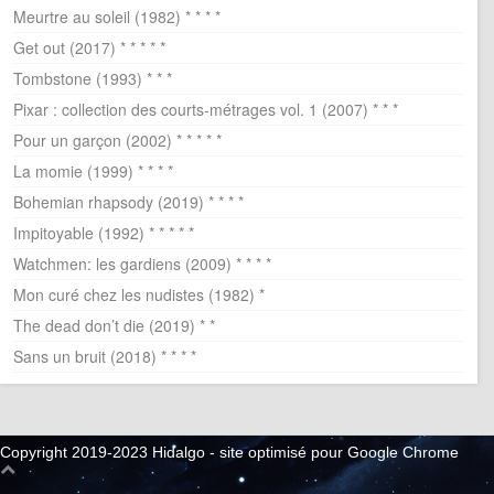
Meurtre au soleil (1982) * * * *
Get out (2017) * * * * *
Tombstone (1993) * * *
Pixar : collection des courts-métrages vol. 1 (2007) * * *
Pour un garçon (2002) * * * * *
La momie (1999) * * * *
Bohemian rhapsody (2019) * * * *
Impitoyable (1992) * * * * *
Watchmen: les gardiens (2009) * * * *
Mon curé chez les nudistes (1982) *
The dead don’t die (2019) * *
Sans un bruit (2018) * * * *
Copyright 2019-2023 Hidalgo - site optimisé pour Google Chrome