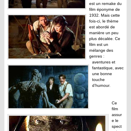
est un remake du
film éponyme de
1932. Mais cette
fois-ci, le thème
est abordé de
manière un peu
plus décalée. Ce
film est un
mélange des
genres :
aventures et
fantastique, avec
une bonne
touche
d’humour.
Ce
film
assur
e le
spect