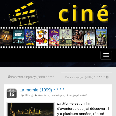
Toggle
naviga
Bohemian rhapsody (2019) * * * *
Pour un garçon (2002) * * * * *
La momie (1999) * * * *
JUIN
16
By
Hidalgo
in
Aventure
,
Fantastique
,
Filmographie A-Z
La Momie
est un film
d’aventures que j’ai découvert il
y a plusieurs années, réalisé