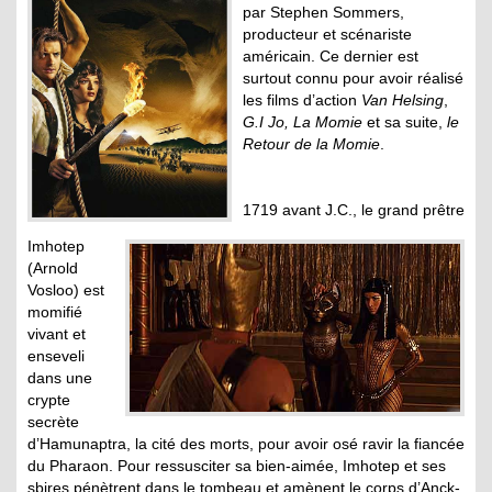
par Stephen Sommers,
producteur et scénariste
américain. Ce dernier est
surtout connu pour avoir réalisé
les films d’action
Van Helsing
,
G.I
Jo, La Momie
et sa suite,
le
Retour de la Momie
.
1719 avant J.C., le grand prêtre
Imhotep
(Arnold
Vosloo) est
momifié
vivant et
enseveli
dans une
crypte
secrète
d’Hamunaptra, la cité des morts, pour avoir osé ravir la fiancée
du Pharaon. Pour ressusciter sa bien-aimée, Imhotep et ses
sbires pénètrent dans le tombeau et amènent le corps d’Anck-