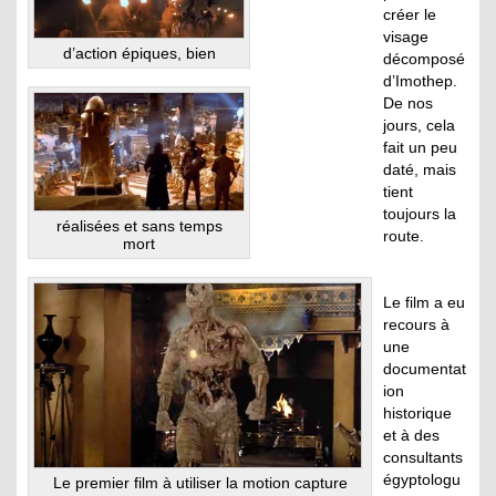
créer le
visage
d’action épiques, bien
décomposé
d’Imothep.
De nos
jours, cela
fait un peu
daté, mais
tient
toujours la
réalisées et sans temps
route.
mort
Le film a eu
recours à
une
documentat
ion
historique
et à des
consultants
égyptologu
Le premier film à utiliser la motion capture