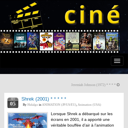
Toggle
naviga
Jeremiah Johnson (1972) * * * *
Shrek (2001) * * * * *
FÉV
05
By
Hidalgo
in
ANIMATION (JP/US/EU)
,
Animation (USA)
Lorsque Shrek a débarqué sur les
écrans en 2001, il a apporté une
véritable bouffée d’air à l’animation