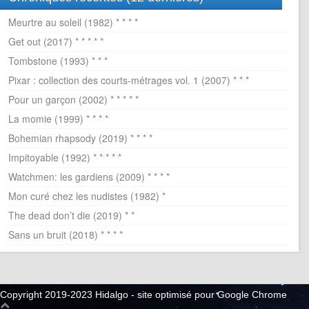
Meurtre au soleil (1982) * * * *
Get out (2017) * * * * *
Tombstone (1993) * * *
Pixar : collection des courts-métrages vol. 1 (2007) * * *
Pour un garçon (2002) * * * * *
La momie (1999) * * * *
Bohemian rhapsody (2019) * * * *
Impitoyable (1992) * * * * *
Watchmen: les gardiens (2009) * * * *
Mon curé chez les nudistes (1982) *
The dead don’t die (2019) * *
Sans un bruit (2018) * * * *
Copyright 2019-2023 Hidalgo - site optimisé pour Google Chrome