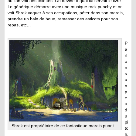
où l’on voit des toilettes. On devine à quoi lui servait le livre…
Le générique démarre avec une musique rock punchy et on
voit Shrek vaquer à ses occupations, péter dans son marais,
prendre un bain de boue, ramasser des asticots pour son
repas, etc…
P
a
rl
o
n
s
u
n
p
e
u
d
u
pi
Shrek est propriétaire de ce fantastique marais puant…
tc
h.