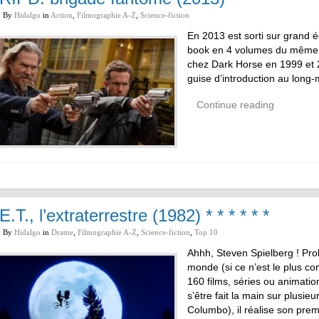
By
Hidalgo
in
Action
,
Filmographie A-Z
,
Science-fiction
En 2013 est sorti sur grand 
book en 4 volumes du même 
chez Dark Horse en 1999 et 
guise d’introduction au lon
Continue reading
E.T., l’extraterrestre (1982) * * * * * *
By
Hidalgo
in
Drame
,
Filmographie A-Z
,
Science-fiction
,
Top 10
Ahhh, Steven Spielberg ! Pro
monde (si ce n’est le plus co
160 films, séries ou animati
s’être fait la main sur plusi
Columbo), il réalise son pre