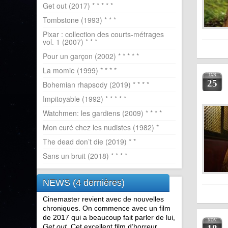
Get out (2017) * * * * *
Tombstone (1993) * * *
Pixar : collection des courts-métrages
vol. 1 (2007) * * *
Pour un garçon (2002) * * * * *
La momie (1999) * * * *
JAN
25
Bohemian rhapsody (2019) * * * *
Impitoyable (1992) * * * * *
Watchmen: les gardiens (2009) * * * *
Mon curé chez les nudistes (1982) *
The dead don’t die (2019) * *
Sans un bruit (2018) * * * *
NEWS (4 dernières)
Cinemaster revient avec de nouvelles
chroniques. On commence avec un film
de 2017 qui a beaucoup fait parler de lui,
NOV
Get out
. Cet excellent film d’horreur