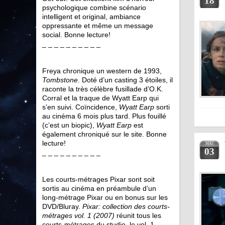
18
psychologique combine scénario
intelligent et original, ambiance
oppressante et même un message
social. Bonne lecture!
_ _ _ _ _ _ _ _ _ _
Freya chronique un western de 1993,
Tombstone
. Doté d’un casting 3 étoiles, il
raconte la très célèbre fusillade d’O.K.
Corral et la traque de Wyatt Earp qui
s’en suivi. Coïncidence,
Wyatt Earp
sorti
au cinéma 6 mois plus tard. Plus fouillé
(c’est un biopic),
Wyatt Earp
est
également chroniqué sur le site. Bonne
lecture!
MAI
03
_ _ _ _ _ _ _ _ _ _
Les courts-métrages Pixar sont soit
sortis au cinéma en préambule d’un
long-métrage Pixar ou en bonus sur les
DVD/Bluray.
Pixar: collection des courts-
métrages vol. 1 (2007)
réunit tous les
courts-métrages du studio, le vol. 1