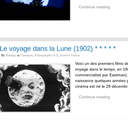
Continue reading
Le voyage dans la Lune (1902) * * * * *
By
Hidalgo
in
Classique
,
Filmographie A-Z
,
Science-fiction
Voici un des premiers films de 
voyage dans le temps, en 1888
commercialisé par Eastman). 
naissance quelques années p
cinéma est né le 28 décemb
Continue reading