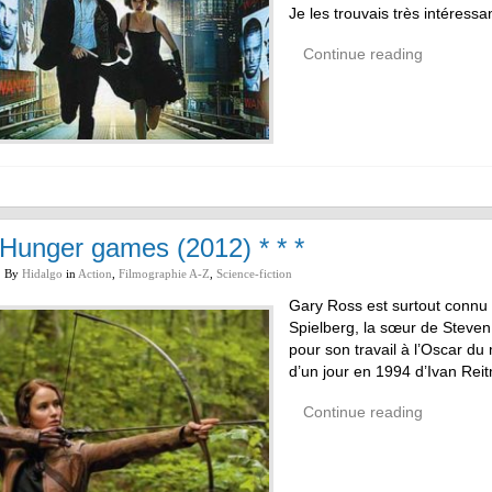
Je les trouvais très intéressa
Continue reading
Hunger games (2012) * * *
By
Hidalgo
in
Action
,
Filmographie A-Z
,
Science-fiction
Gary Ross est surtout connu 
Spielberg, la sœur de Steven
pour son travail à l’Oscar du
d’un jour en 1994 d’Ivan Reit
Continue reading