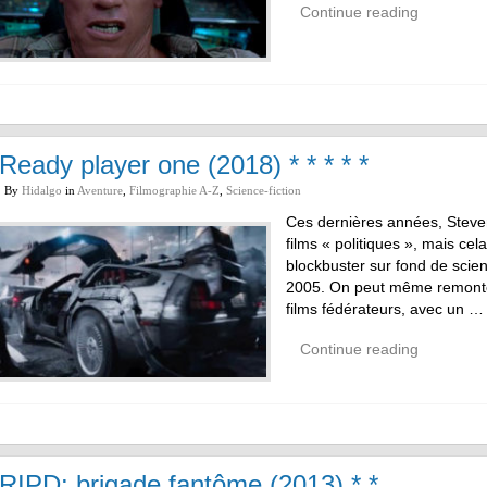
Continue reading
Ready player one (2018) * * * * *
By
Hidalgo
in
Aventure
,
Filmographie A-Z
,
Science-fiction
Ces dernières années, Steve
films « politiques », mais cela
blockbuster sur fond de scie
2005. On peut même remonter
films fédérateurs, avec un …
Continue reading
RIPD: brigade fantôme (2013) * *