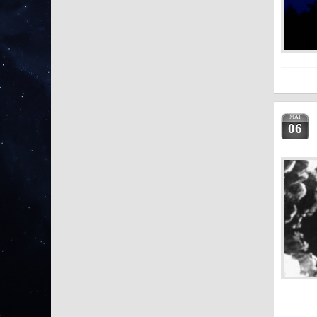
MAI
06