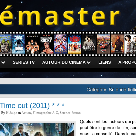
)
SERIES TV
AUTOUR DU CINEMA
LIENS
A PROP
Category:
Science-fict
Time out (2011) * * *
By
Hidalgo
in
Action
,
Filmographie A-Z
,
Science-fiction
Quels sont les facteurs qui 
peut être le genre de film, so
nous l’a conseillé. Dans le c