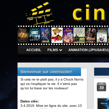
ACCUEIL
FILMS
ANIMATION (JP/USA/EU
Bienvenue sur cinémaster!
Si cela ne te plaît pas, il y a Chuck Norris
qui va t’expliquer la vie. Il n’aime pas
OCT
30
qu’on lui bave sur les rouleaux!
Dates clés:
3.4.2019: Mise en ligne du site, avec 13