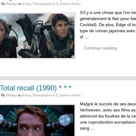
By
Hidalgo
in
Action
,
Filmographie A-Z
,
Science-fiction
S’il y a une chose que l’on n
généralement le flair pour b
Cocktail). De plus, Edge of t
type de roman japonais avec 
sf …
Continue reading
Total recall (1990) * * *
By
Hidalgo
in
Action
,
Filmographie A-Z
,
Science-fiction
Malgré le succès de ses œuvr
Verhoeven, avec ses films aya
attireront les foudres de la 
une coproduction européano-a
sang …