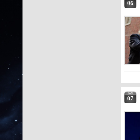
06
JAN
07