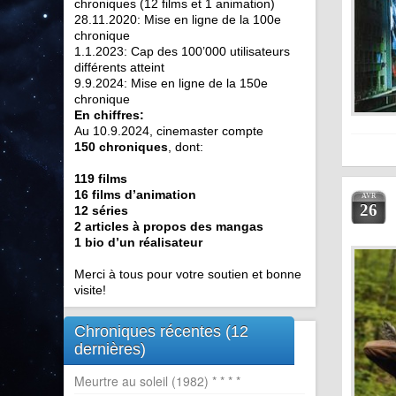
chroniques (12 films et 1 animation)
28.11.2020: Mise en ligne de la 100e
chronique
1.1.2023: Cap des 100’000 utilisateurs
différents atteint
9.9.2024: Mise en ligne de la 150e
chronique
En chiffres:
Au 10.9.2024, cinemaster compte
150 chroniques
, dont:
119 films
16 films d’animation
AVR
26
12 séries
2 articles à propos des mangas
1 bio d’un réalisateur
Merci à tous pour votre soutien et bonne
visite!
Chroniques récentes (12
dernières)
Meurtre au soleil (1982) * * * *