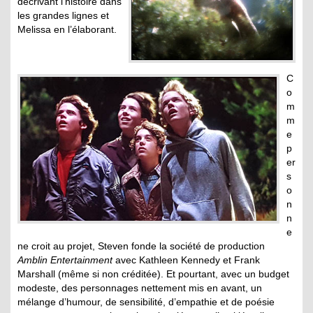
décrivant l’histoire dans
les grandes lignes et
Melissa en l’élaborant.
C
o
m
m
e
p
er
s
o
n
n
e
ne croit au projet, Steven fonde la société de production
Amblin Entertainment
avec Kathleen Kennedy et Frank
Marshall (même si non créditée). Et pourtant, avec un budget
modeste, des personnages nettement mis en avant, un
mélange d’humour, de sensibilité, d’empathie et de poésie