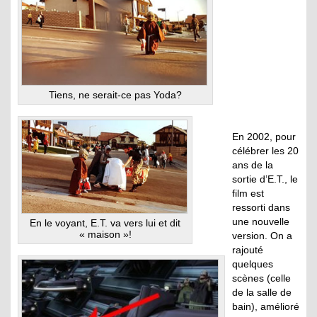
Tiens, ne serait-ce pas Yoda?
En 2002, pour
célébrer les 20
ans de la
sortie d’E.T., le
film est
ressorti dans
une nouvelle
En le voyant, E.T. va vers lui et dit
« maison »!
version. On a
rajouté
quelques
scènes (celle
de la salle de
bain), amélioré