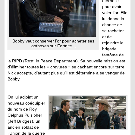
éternelle
pour avoir
voler l’or. Elle
lui donne la
chance de
se racheter
et de
Bobby veut conserver l’or pour acheter ses
rejoindre la
lootboxes sur Fortnite…
brigade
fantôme de
la RIPD (Rest. in Peace Department). Sa nouvelle mission est
d’éliminer toutes les « crevures » se cachant encore sur terre.
Nick accepte, d’autant plus qu’il est déterminé à se venger de
Bobby.
On lui adjoint un
nouveau coéquipier
du nom de Roy
Celphus Pulsipher
(Jeff Bridges), un
ancien soldat de
l’Union de la guerre