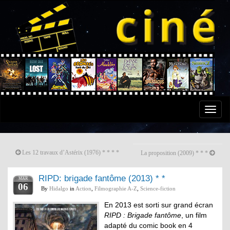
Toggle
naviga
Les 12 travaux d’Astérix (1976) * * * *
La proposition (2009) * * *
RIPD: brigade fantôme (2013) * *
MAR
06
By
Hidalgo
in
Action
,
Filmographie A-Z
,
Science-fiction
En 2013 est sorti sur grand écran
RIPD : Brigade fantôme
, un film
adapté du comic book en 4