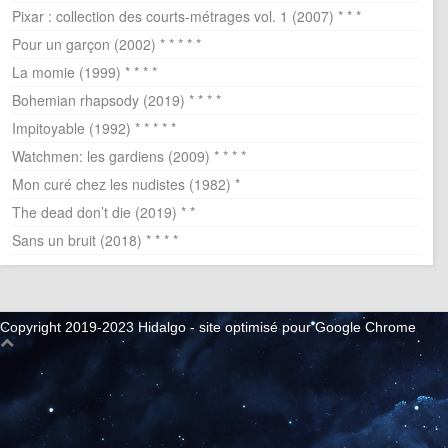
Pixar : collection des courts-métrages vol. 1 (2007) * * *
Pour un garçon (2002) * * * * *
La momie (1999) * * * *
Bohemian rhapsody (2019) * * * *
Impitoyable (1992) * * * * *
Watchmen: les gardiens (2009) * * * *
Mon curé chez les nudistes (1982) *
The dead don’t die (2019) * *
Sans un bruit (2018) * * * *
Copyright 2019-2023 Hidalgo - site optimisé pour Google Chrome