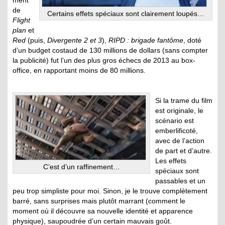
de
Certains effets spéciaux sont clairement loupés…
Flight
plan
et
Red
(puis,
Divergente 2 et 3
),
RIPD : brigade fantôme
, doté
d’un budget costaud de 130 millions de dollars (sans compter
la publicité) fut l’un des plus gros échecs de 2013 au box-
office, en rapportant moins de 80 millions.
Si la trame du film
est originale, le
scénario est
emberlificoté,
avec de l’action
de part et d’autre.
Les effets
C’est d’un raffinement…
spéciaux sont
passables et un
peu trop simpliste pour moi. Sinon, je le trouve complètement
barré, sans surprises mais plutôt marrant (comment le
moment où il découvre sa nouvelle identité et apparence
physique), saupoudrée d’un certain mauvais goût.