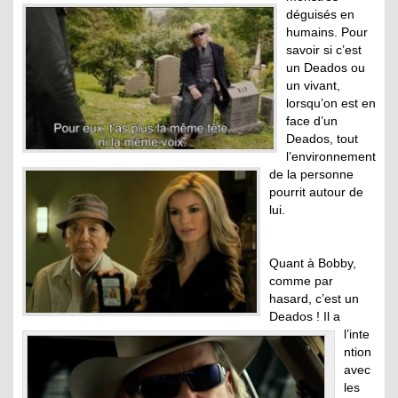
déguisés en
humains. Pour
savoir si c’est
un Deados ou
un vivant,
lorsqu’on est en
face d’un
Deados, tout
l’environnement
de la personne
pourrit autour de
lui.
Quant à Bobby,
comme par
hasard, c’est un
Deados ! Il a
l’inte
ntion
avec
les