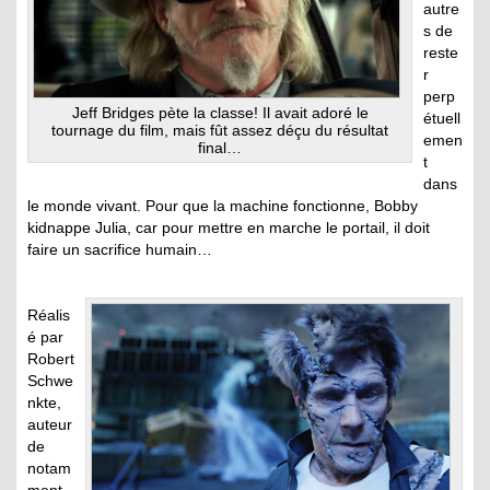
autre
s de
reste
r
perp
Jeff Bridges pète la classe! Il avait adoré le
étuell
tournage du film, mais fût assez déçu du résultat
emen
final…
t
dans
le monde vivant. Pour que la machine fonctionne, Bobby
kidnappe Julia, car pour mettre en marche le portail, il doit
faire un sacrifice humain…
Réalis
é par
Robert
Schwe
nkte,
auteur
de
notam
ment