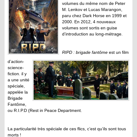
volumes du même nom de Peter
M. Lenkov et Lucas Marangon,
paru chez Dark Horse en 1999 et
2000. En 2012, 4 nouveaux
volumes sont sortis en guise
d’introduction au long-métrage.
RIPD : brigade fantôme
est un film
d’action-
science-
fiction. il y
a une unité
spéciale,
appelée la
Brigade
Fantôme,
ou R.I.P.D (Rest in Peace Department.
La particularité très spéciale de ces flics, c’est qu’ils sont tous
morts !