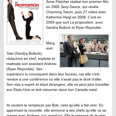
Anne Fletcher réalise son premier film
en 2006
Sexy Dance
, qui révéla
Channing Tatum, puis
27 robes
avec
Katherine Heigl en 2008. C’est en
2009 que sort
La proposition
, avec
Sandra Bullock et Ryan Reynolds.
.
Marg
aret
Tate (Sandra Bullock),
rédactrice en chef, exploite et
maltraite son assistant Andrew
(Ryan Reynolds). Ses
supérieurs la convoquent dans leur bureau, car elle s’est
rendue à une conférence où elle n’avait pas le droit d’aller.
Son visa a expiré et étant étrangère, elle ne peut plus travailler
aux Etats-Unis et doit retourner dans son Canada natal.
Ils veulent la remplacer par Bob, celui qu’elle a fait virer. En
apprenant la nouvelle, elle annonce à ses chefs qu’elle va se
marier avec Andrew, son assistant. Elle le menace de le virer