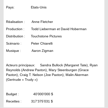
Pays: Etats-Unis
Réalisation : Anne Fletcher
Production : Todd Lieberman et David Hoberman
Distribution : Touchstone Pictures
Scénario : Peter Chiarelli
Musique : Aaron Zigman
Acteurs principaux: Sandra Bullock (Margaret Tate), Ryan
Reynolds (Andrew Paxton), Mary Steenburgen (Grace
Paxton), Craig T. Nelson (Joe Paxton), Malin Akerman
(Gertrude « Trudy »)
Budget : 40’000’000 $
Recettes : 317’375’031 $