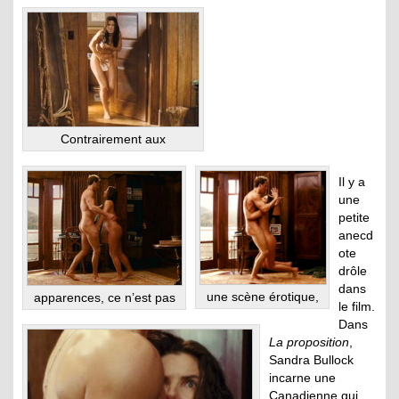
Contrairement aux
Il y a
une
petite
anecd
ote
drôle
dans
une scène érotique,
apparences, ce n’est pas
le film.
Dans
La proposition
,
Sandra Bullock
incarne une
Canadienne qui