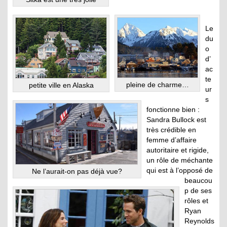
Le
du
o
d’
ac
te
pleine de charme…
petite ville en Alaska
ur
s
fonctionne bien :
Sandra Bullock est
très crédible en
femme d’affaire
autoritaire et rigide,
un rôle de méchante
qui est à l’opposé de
Ne l’aurait-on pas déjà vue?
beaucou
p de ses
rôles et
Ryan
Reynolds