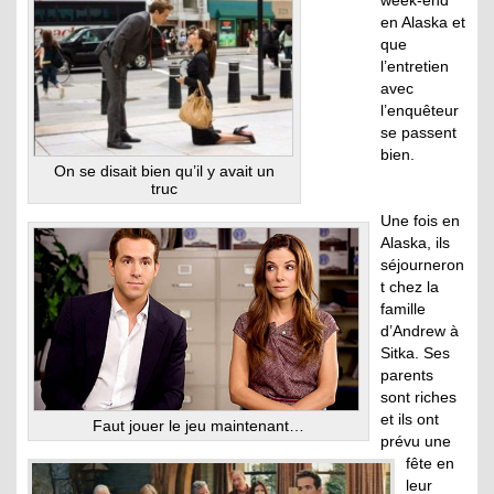
week-end
en Alaska et
que
l’entretien
avec
l’enquêteur
se passent
bien.
On se disait bien qu’il y avait un
truc
Une fois en
Alaska, ils
séjourneron
t chez la
famille
d’Andrew à
Sitka. Ses
parents
sont riches
et ils ont
Faut jouer le jeu maintenant…
prévu une
fête en
leur