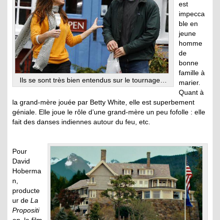
est
impecca
ble en
jeune
homme
de
bonne
famille à
Ils se sont très bien entendus sur le tournage…
marier.
Quant à
la grand-mère jouée par Betty White, elle est superbement
géniale. Elle joue le rôle d’une grand-mère un peu fofolle : elle
fait des danses indiennes autour du feu, etc.
Pour
David
Hoberma
n,
producte
ur de
La
Propositi
on
, le film