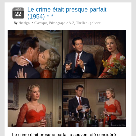
Le crime était presque parfait
MAR
22
(1954) * *
By
Hidalgo
in
Classique
,
Filmographie A-Z
,
Thriller - policier
Le crime était presque parfait a souvent été considéré