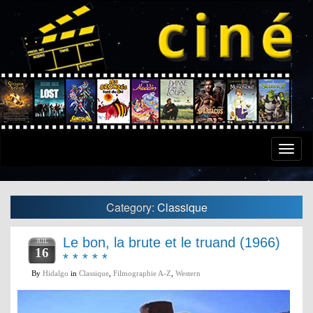
Toggle
naviga
Category:
Classique
Le bon, la brute et le truand (1966)
JUIL
16
* * * * *
By
Hidalgo
in
Classique
,
Filmographie A-Z
,
Western