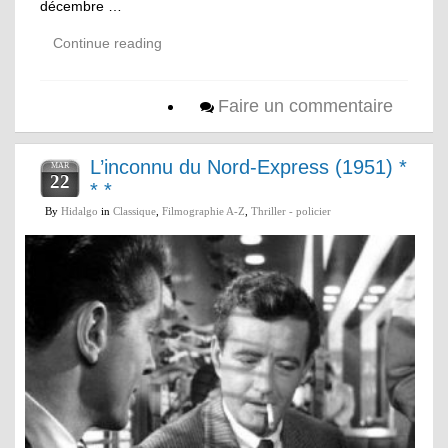
décembre …
Continue reading
Faire un commentaire
L’inconnu du Nord-Express (1951) *
MAR
22
* *
By
Hidalgo
in
Classique
,
Filmographie A-Z
,
Thriller - policier