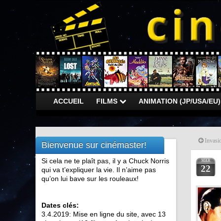
ACCUEIL
FILMS
ANIMATION (JP/USA/EU
Invasi
Bienvenue sur cinémaster!
Si cela ne te plaît pas, il y a Chuck Norris
MAR
22
qui va t’expliquer la vie. Il n’aime pas
qu’on lui bave sur les rouleaux!
Dates clés:
3.4.2019: Mise en ligne du site, avec 13