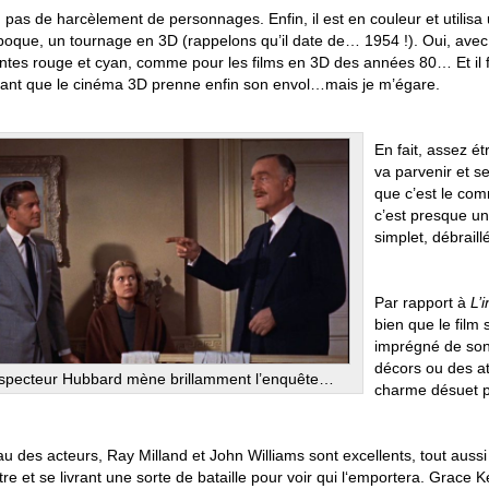
 pas de harcèlement de personnages. Enfin, il est en couleur et utilisa
époque, un tournage en 3D (rappelons qu’il date de… 1954 !). Oui, avec 
antes rouge et cyan, comme pour les films en 3D des années 80… Et il 
ant que le cinéma 3D prenne enfin son envol…mais je m’égare.
En fait, assez é
va parvenir et s
que c’est le com
c’est presque un
simplet, débrail
Par rapport à
L’
bien que le film so
imprégné de son
décors ou des at
nspecteur Hubbard mène brillamment l’enquête…
charme désuet p
u des acteurs, Ray Milland et John Williams sont excellents, tout aussi i
tre et se livrant une sorte de bataille pour voir qui l‘emportera. Grace Kel