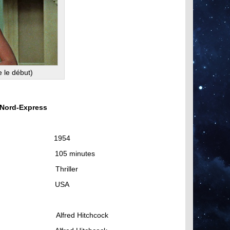
e le début)
 Nord-Express
ie: 1954
 105 minutes
: Thriller
s: USA
on : Alfred Hitchcock