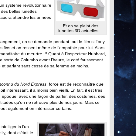
 un système révolutionnaire
des belles lunettes
faudra attendre les années
Et on se plaint des
lunettes 3D actuelles…
trangement, on se demande pendant tout le film si Tony
es fins et on ressent même de l’empathie pour lui. Alors
manditaire du meurtre !!! Quant à l’inspecteur Hubbard,
e sorte de Columbo avant l’heure, le coté faussement
lé et parlant sans cesse de sa femme en moins.
inconnu du Nord Express
, force est de reconnaître que
it intéressant, il a moins bien vieilli. En fait, il est très
 époque, avec une façon de parler, des costumes, des
titudes qu’on ne retrouve plus de nos jours. Mais ce
eut également en intéresser certains.
ntelligents l’un
ly, dont c’était le