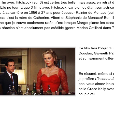
film avec Hitchcock (sur 3) est certes très belle, mais assez en retrait
 Elle ne tourna que 3 films avec Hitchcock, car bien qu’étant son actrice
e à sa carrière en 1956 à 27 ans pour épouser Rainier de Monaco (oui
pas, c’est la mère de Catherine, Albert et Stéphanie de Monaco)! Bon,
e que je trouve totalement ratée, c’est lorsque Margot plante les cise
a réaction n’est absolument pas crédible (genre Marion Cotillard dans
T
Ce film fera l’objet 
Douglas, Gwyneth Pal
et suffisamment différ
En résumé, même si ce
je préfère
L’inconnu 
pas, vous aimez les sc
belle Grace Kelly ava
coup d’œil.