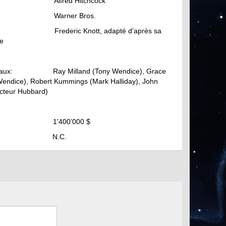
n : Alfred Hitchcock
ion : Warner Bros.
 Frederic Knott, adapté d’après sa
re
ncipaux: Ray Milland (Tony Wendice), Grace
Wendice), Robert Kummings (Mark Halliday), John
ecteur Hubbard)
 : 1’400’000 $
tes: N.C.