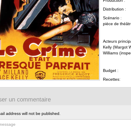
Productio
Distribut
Scénario :
pièce de théât
.
Acteurs pri
Kelly (Margot 
Williams (insp
.
Budget
Recet
ser un commentaire
il address will not be published.