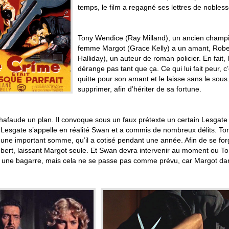
temps, le film a regagné ses lettres de nobless
Tony Wendice (Ray Milland), un ancien champi
femme Margot (Grace Kelly) a un amant, Rob
Halliday), un auteur de roman policier. En fait, le
dérange pas tant que ça. Ce qui lui fait peur, 
quitte pour son amant et le laisse sans le sous.
supprimer, afin d’hériter de sa fortune.
hafaude un plan. Il convoque sous un faux prétexte un certain Lesgate
esgate s’appelle en réalité Swan et a commis de nombreux délits. Tony l
une important somme, qu’il a cotisé pendant une année. Afin de se forg
bert, laissant Margot seule. Et Swan devra intervenir au moment ou T
t une bagarre, mais cela ne se passe pas comme prévu, car Margot dans