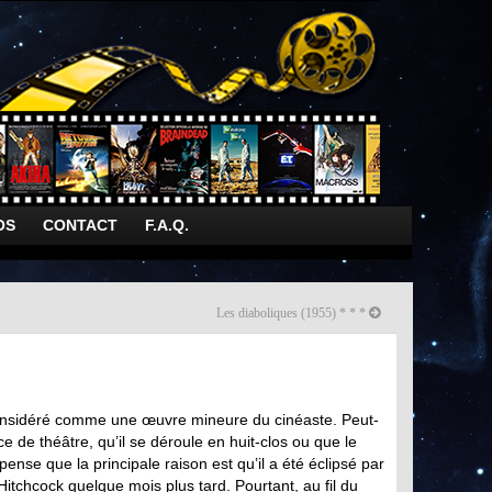
OS
CONTACT
F.A.Q.
Les diaboliques (1955) * * *
onsidéré comme une œuvre mineure du cinéaste. Peut-
ce de théâtre, qu’il se déroule en huit-clos ou que le
ense que la principale raison est qu’il a été éclipsé par
 Hitchcock quelque mois plus tard. Pourtant, au fil du