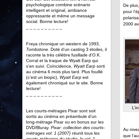
psychologique combine scénario
De plus,
intelligent et original, ambiance
pour l’
oppressante et même un message
polaris
social. Bonne lecture!
2000 av
_ _ _ _ _ _ _ _ _ _
Freya chronique un western de 1993,
Tombstone
. Doté d’un casting 3 étoiles, il
raconte la très célèbre fusillade d’O.K.
Corral et la traque de Wyatt Earp qui
s’en suivi. Coïncidence,
Wyatt Earp
sorti
au cinéma 6 mois plus tard. Plus fouillé
(c’est un biopic),
Wyatt Earp
est
également chroniqué sur le site. Bonne
lecture!
_ _ _ _ _ _ _ _ _ _
L’i
Les courts-métrages Pixar sont soit
sortis au cinéma en préambule d’un
long-métrage Pixar ou en bonus sur les
DVD/Bluray.
Pixar: collection des courts-
Au nivea
métrages vol. 1 (2007)
réunit tous les
que l’au
courts-métrages du studio, le vol. 1