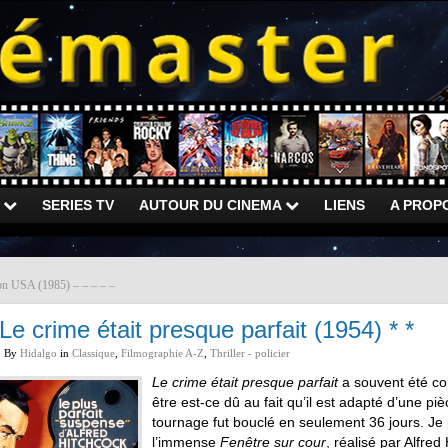
)
SERIES TV
AUTOUR DU CINEMA
LIENS
A PROP
on USA (1985) – – – – –
Le crime était presque parfait (1954) * *
By
Hidalgo
in
Classique
,
Filmographie A-Z
,
Thriller - policier
Le crime était presque parfait
a souvent été c
être est-ce dû au fait qu’il est adapté d’une piè
tournage fut bouclé en seulement 36 jours. Je p
l’immense
Fenêtre sur cour
, réalisé par Alfred