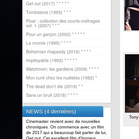
Get out (2017) * * * * *
Tombstone (1993) * * *
Pixar : collection des courts-métrages
vol. 1 (2007) * * *
Pour un garçon (2002) * * * * *
La momie (1999) * * * *
Bohemian rhapsody (2019) * * * *
Impitoyable (1992) * * * * *
Watchmen: les gardiens (2009) * * * *
Mon curé chez les nudistes (1982) *
The dead don’t die (2019) * *
Sans un bruit (2018) * * * *
NEWS (4 dernières)
Tony
Cinemaster revient avec de nouvelles
chroniques. On commence avec un film
de 2017 qui a beaucoup fait parler de lui,
.
Get out
. Cet excellent film d’horreur