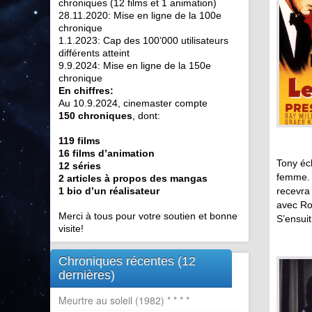
chroniques (12 films et 1 animation)
28.11.2020: Mise en ligne de la 100e
chronique
1.1.2023: Cap des 100’000 utilisateurs
différents atteint
9.9.2024: Mise en ligne de la 150e
chronique
En chiffres:
Au 10.9.2024, cinemaster compte
150 chroniques
, dont:
119 films
16 films d’animation
Tony éc
12 séries
femme. L
2 articles à propos des mangas
1 bio d’un réalisateur
recevra 
avec Ro
Merci à tous pour votre soutien et bonne
S’ensui
visite!
Chroniques récentes (12
dernières)
Meurtre au soleil (1982) * * * *