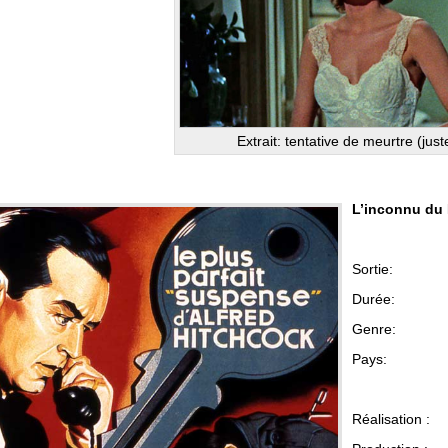
Extrait: tentative de meurtre (just
L’inconnu du
.
Sort
Durée:
Genre
Pay
.
Réalisati