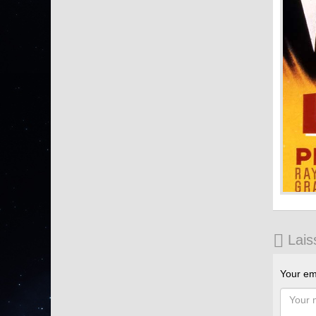
Lais
Your ema