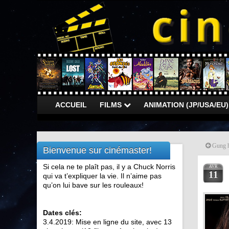
ACCUEIL
FILMS
ANIMATION (JP/USA/EU
Gung h
Bienvenue sur cinémaster!
Si cela ne te plaît pas, il y a Chuck Norris
AVR
11
qui va t’expliquer la vie. Il n’aime pas
qu’on lui bave sur les rouleaux!
Dates clés:
3.4.2019: Mise en ligne du site, avec 13