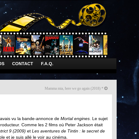
OS
CONTACT
F.A.Q.
Mamma mia, here we go again (2018) *
, j’avais vu la bande-annonce de
Mortal engines
. Le sujet
roducteur. Comme les 2 films où Peter Jackson était
strict 9 (2009)
et
Les aventures de Tintin : le secret de
ble et je suis allé le voir au cinéma.