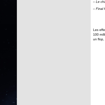
– Le ch
–
Final 
Les effe
100 mill
un flop,