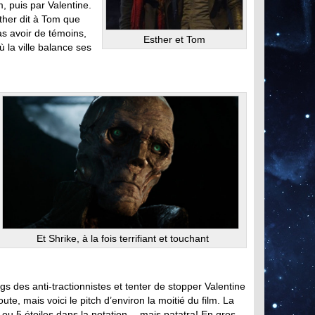
m, puis par Valentine.
sther dit à Tom que
as avoir de témoins,
Esther et Tom
 la ville balance ses
Et Shrike, à la fois terrifiant et touchant
ngs des anti-tractionnistes et tenter de stopper Valentine
te, mais voici le pitch d’environ la moitié du film. La
4 ou 5 étoiles dans la notation… mais patatra! En gros,