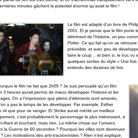
ernières minutes gâchent le potentiel énorme qu’avait le film !
Le film est adapté d’un livre de Phi
2001. Et je pense que le film porte l
détriment de l’histoire, un peu comm
Potter
. Ce qui fait qu’on se retrouve
prévisible, et avec peu de dévelop
faire le coup… et bien si, le truc vu 
quelques sorties du style « Une fois 
entendu des dizaines de fois.
urquoi le film ne fait que 2h09 ? Je suis persuadé qu’un film
n 3 heures aurait permis de mieux développer l’histoire et les
ages. On a l’impression que pleins d’éléments sont amenés,
’on a pas le temps de les développer. Par exemple, Esther
vit que pour se venger. Et Shrike aurait mérité un meilleur
pement, c’est probablement le personnage le plus intéressant, à
terrifiant et touchant, mais rien. La même chose sur l’univers,
uoi la Guerre de 60 secondes ? Pourquoi les villes sont devenues
? Les motivations des anti-tractionnistes ? Rien n’est expliqué,