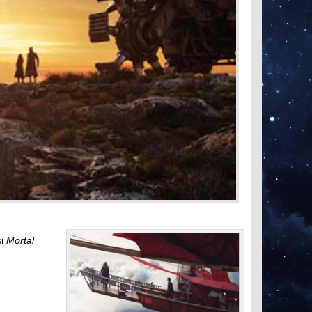
si
Mortal