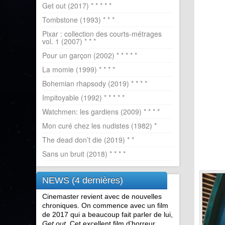
Get out (2017) * * * * *
Tombstone (1993) * * *
Pixar : collection des courts-métrages
vol. 1 (2007) * * *
Pour un garçon (2002) * * * * *
La momie (1999) * * * *
Bohemian rhapsody (2019) * * * *
Impitoyable (1992) * * * * *
Watchmen: les gardiens (2009) * * * *
Mon curé chez les nudistes (1982) *
The dead don’t die (2019) * *
Sans un bruit (2018) * * * *
NEWS (4 dernières)
Cinemaster revient avec de nouvelles
chroniques. On commence avec un film
de 2017 qui a beaucoup fait parler de lui,
Get out
. Cet excellent film d’horreur