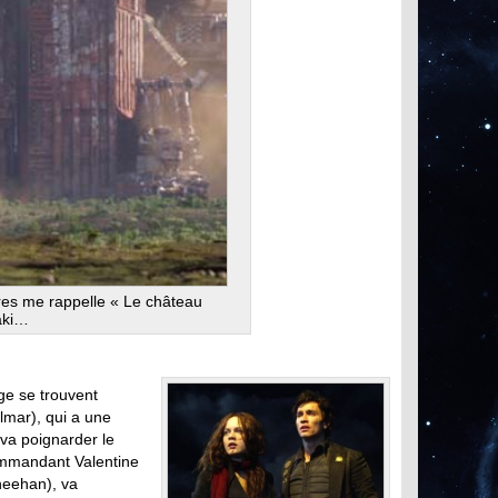
res me rappelle « Le château
aki…
age se trouvent
lmar), qui a une
 va poignarder le
ommandant Valentine
heehan), va