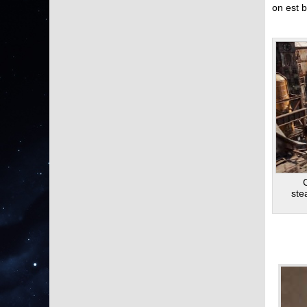
on est 
ste