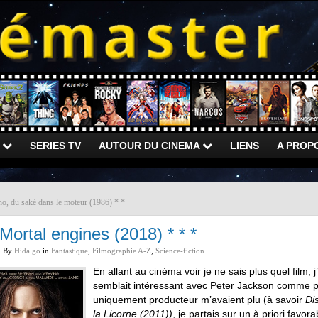
)
SERIES TV
AUTOUR DU CINEMA
LIENS
A PROP
o, du saké dans le moteur (1986) * *
Mortal engines (2018) * * *
By
Hidalgo
in
Fantastique
,
Filmographie A-Z
,
Science-fiction
En allant au cinéma voir je ne sais plus quel film
semblait intéressant avec Peter Jackson comme p
uniquement producteur m’avaient plu (à savoir
Di
la Licorne (2011))
, je partais sur un à priori favora