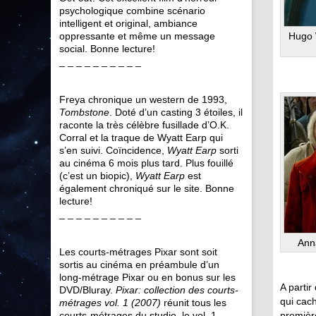
psychologique combine scénario
intelligent et original, ambiance
oppressante et même un message
Hugo 
social. Bonne lecture!
_ _ _ _ _ _ _ _ _ _
Freya chronique un western de 1993,
Tombstone
. Doté d’un casting 3 étoiles, il
raconte la très célèbre fusillade d’O.K.
Corral et la traque de Wyatt Earp qui
s’en suivi. Coïncidence,
Wyatt Earp
sorti
au cinéma 6 mois plus tard. Plus fouillé
(c’est un biopic),
Wyatt Earp
est
également chroniqué sur le site. Bonne
lecture!
_ _ _ _ _ _ _ _ _ _
Ann
Les courts-métrages Pixar sont soit
sortis au cinéma en préambule d’un
long-métrage Pixar ou en bonus sur les
A partir
DVD/Bluray.
Pixar: collection des courts-
qui cach
métrages vol. 1 (2007)
réunit tous les
première
courts-métrages du studio, le vol. 1