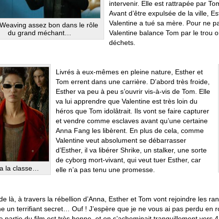
intervenir. Elle est rattrapée par To
Avant d’être expulsée de la ville, E
Valentine a tué sa mère. Pour ne p
Weaving assez bon dans le rôle
Valentine balance Tom par le trou où
du grand méchant…
déchets.
Livrés à eux-mêmes en pleine nature, Esther et
Tom errent dans une carrière. D’abord très froide,
Esther va peu à peu s’ouvrir vis-à-vis de Tom. Elle
va lui apprendre que Valentine est très loin du
héros que Tom idolâtrait. Ils vont se faire capturer
et vendre comme esclaves avant qu’une certaine
Anna Fang les libèrent. En plus de cela, comme
Valentine veut absolument se débarrasser
d’Esther, il va libérer Shrike, un stalker, une sorte
de cyborg mort-vivant, qui veut tuer Esther, car
a la classe…
elle n’a pas tenu une promesse.
 de là, à travers la rébellion d’Anna, Esther et Tom vont rejoindre les ra
e un terrifiant secret… Ouf ! J’espère que je ne vous ai pas perdu en rou
 partie du film est très bonne, et on s’acheminait tranquillement vers 