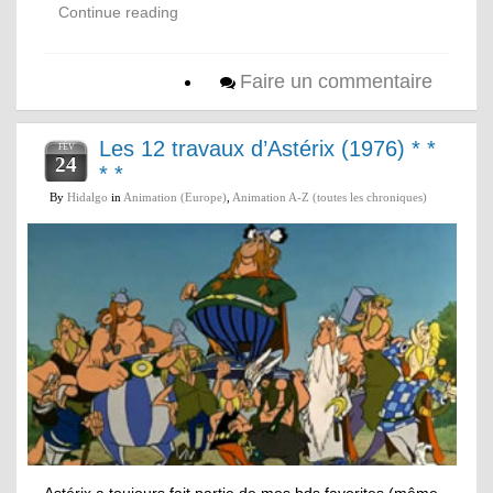
Continue reading
Faire un commentaire
Les 12 travaux d’Astérix (1976) * *
FÉV
24
* *
By
Hidalgo
in
Animation (Europe)
,
Animation A-Z (toutes les chroniques)
Astérix a toujours fait partie de mes bds favorites (même