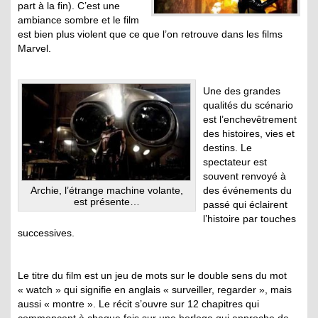
part à la fin). C’est une
ambiance sombre et le film
est bien plus violent que ce que l’on retrouve dans les films
Marvel.
Une des grandes
qualités du scénario
est l’enchevêtrement
des histoires, vies et
destins. Le
spectateur est
souvent renvoyé à
Archie, l’étrange machine volante,
des événements du
est présente…
passé qui éclairent
l’histoire par touches
successives.
Le titre du film est un jeu de mots sur le double sens du mot
« watch » qui signifie en anglais « surveiller, regarder », mais
aussi « montre ». Le récit s’ouvre sur 12 chapitres qui
commencent à chaque fois sur une horloge qui approche de