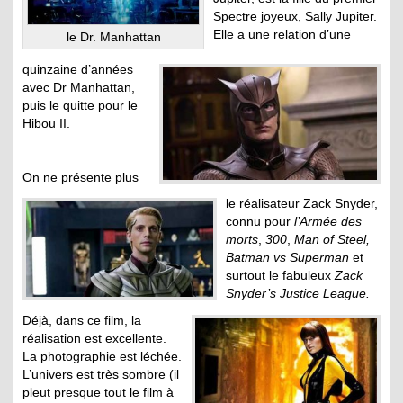
Spectre joyeux, Sally Jupiter.
Elle a une relation d’une
le Dr. Manhattan
quinzaine d’années
avec Dr Manhattan,
puis le quitte pour le
Hibou II.
On ne présente plus
le réalisateur Zack Snyder,
connu pour
l’Armée des
morts
,
300
,
Man of Steel,
Batman vs Superman
et
surtout le fabuleux
Zack
Snyder’s Justice League.
Déjà, dans ce film, la
réalisation est excellente.
La photographie est léchée.
L’univers est très sombre (il
pleut presque tout le film à