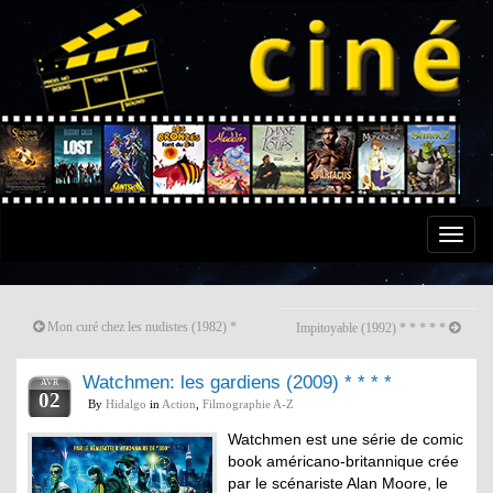
Toggle
naviga
Mon curé chez les nudistes (1982) *
Impitoyable (1992) * * * * *
Watchmen: les gardiens (2009) * * * *
AVR
02
By
Hidalgo
in
Action
,
Filmographie A-Z
Watchmen est une série de comic
book américano-britannique crée
par le scénariste Alan Moore, le