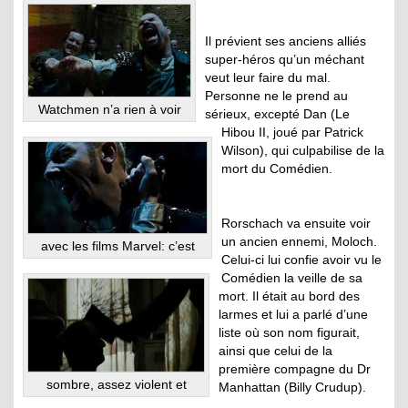
Il prévient ses anciens alliés
super-héros qu’un méchant
veut leur faire du mal.
Personne ne le prend au
Watchmen n’a rien à voir
sérieux, excepté Dan (Le
Hibou II, joué par Patrick
Wilson), qui culpabilise de la
mort du Comédien.
Rorschach va ensuite voir
un ancien ennemi, Moloch.
avec les films Marvel: c’est
Celui-ci lui confie avoir vu le
Comédien la veille de sa
mort. Il était au bord des
larmes et lui a parlé d’une
liste où son nom figurait,
ainsi que celui de la
première compagne du Dr
sombre, assez violent et
Manhattan (Billy Crudup).