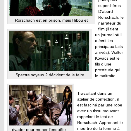
super-héros.
D’abord
Rorschach, le
Rorschach est en prison, mais Hibou et
narrateur du
film (il tient
un journal où il
a écrit les
principaux faits
arrivés). Walter
Kovacs est le
fils d’une
prostituée qui
Spectre soyeux 2 décident de le faire
le maltraite.
Travaillant dans un
atelier de confection, il
est fasciné par une robe
avec un tissu mouvant
rappelant le test de
Rorschach. Apprenant le
meurtre de la femme à
évader pour mener l’enquête…