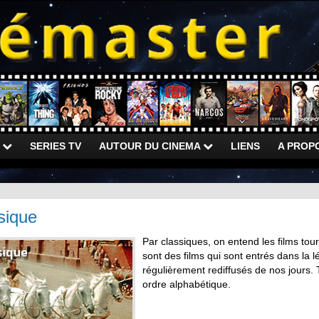
)
SERIES TV
AUTOUR DU CINEMA
LIENS
A PROP
sique
Par classiques, on entend les films tou
sont des films qui sont entrés dans la 
régulièrement rediffusés de nos jours. 
ordre alphabétique.
.