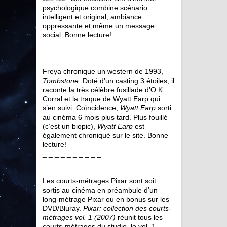
psychologique combine scénario
intelligent et original, ambiance
oppressante et même un message
social. Bonne lecture!
_ _ _ _ _ _ _ _ _ _
Freya chronique un western de 1993,
Tombstone
. Doté d’un casting 3 étoiles, il
raconte la très célèbre fusillade d’O.K.
Corral et la traque de Wyatt Earp qui
s’en suivi. Coïncidence,
Wyatt Earp
sorti
au cinéma 6 mois plus tard. Plus fouillé
(c’est un biopic),
Wyatt Earp
est
également chroniqué sur le site. Bonne
lecture!
_ _ _ _ _ _ _ _ _ _
Les courts-métrages Pixar sont soit
sortis au cinéma en préambule d’un
long-métrage Pixar ou en bonus sur les
DVD/Bluray.
Pixar: collection des courts-
métrages vol. 1 (2007)
réunit tous les
courts-métrages du studio, le vol. 1