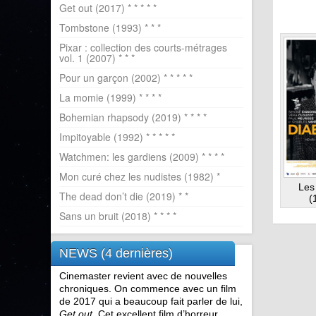
Get out (2017) * * * * *
Tombstone (1993) * * *
Pixar : collection des courts-métrages
vol. 1 (2007) * * *
Pour un garçon (2002) * * * * *
La momie (1999) * * * *
Bohemian rhapsody (2019) * * * *
Impitoyable (1992) * * * * *
Watchmen: les gardiens (2009) * * * *
Mon curé chez les nudistes (1982) *
Les
The dead don’t die (2019) * *
(
Sans un bruit (2018) * * * *
NEWS (4 dernières)
Cinemaster revient avec de nouvelles
chroniques. On commence avec un film
de 2017 qui a beaucoup fait parler de lui,
Get out
. Cet excellent film d’horreur