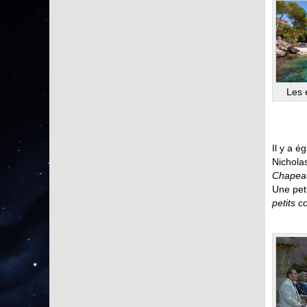
Les 
Il y a é
Nichola
Chapeau
Une peti
petits 