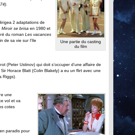
74).
dirigea 2 adaptations de
e Miroir se brisa
en 1980 et
iré du roman
Les vacances
fin de sa vie sur l’Ile
Une partie du casting
du film
ot (Peter Ustinov) qui doit s’occuper d’une affaire de
 Sir Horace Blatt (Colin Blakely) a eu un flirt avec une
a Riggs).
tre une
ce vol et va
es cotes
 en paradis pour