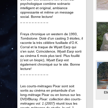
psychologique combine scénario
intelligent et original, ambiance
oppressante et même un message
social. Bonne lecture!
_ _ _ _ _ _ _ _ _ _
Freya chronique un western de 1993,
Tombstone
. Doté d’un casting 3 étoiles, il
raconte la très célèbre fusillade d’O.K.
Corral et la traque de Wyatt Earp qui
s’en suivi. Coïncidence,
Wyatt Earp
sorti
au cinéma 6 mois plus tard. Plus fouillé
(c’est un biopic),
Wyatt Earp
est
également chroniqué sur le site. Bonne
lecture!
_ _ _ _ _ _ _ _ _ _
Les courts-métrages Pixar sont soit
sortis au cinéma en préambule d’un
El
long-métrage Pixar ou en bonus sur les
DVD/Bluray.
Pixar: collection des courts-
métrages vol. 1 (2007)
réunit tous les
courts-métrages du studio, le vol. 1