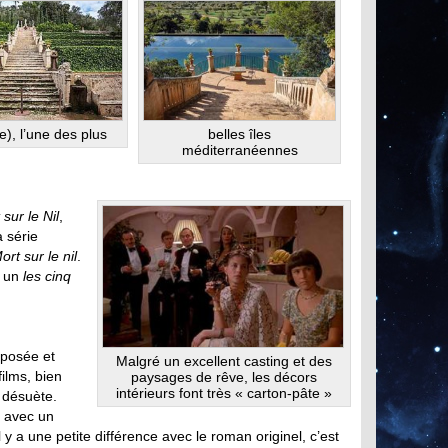
), l’une des plus
belles îles
méditerranéennes
 sur le Nil
,
a série
ort sur le nil
.
s un
les cinq
mposée et
Malgré un excellent casting et des
ilms, bien
paysages de rêve, les décors
intérieurs font très « carton-pâte »
e désuète.
e, avec un
 y a une petite différence avec le roman originel, c’est