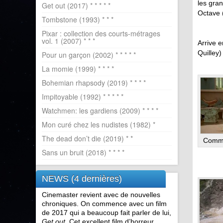
les gran
Get out (2017) * * * * *
Octave 
Tombstone (1993) * * *
Pixar : collection des courts-métrages
vol. 1 (2007) * * *
Arrive e
Quilley)
Pour un garçon (2002) * * * * *
La momie (1999) * * * *
Bohemian rhapsody (2019) * * * *
Impitoyable (1992) * * * * *
Watchmen: les gardiens (2009) * * * *
Mon curé chez les nudistes (1982) *
The dead don’t die (2019) * *
Comme
Sans un bruit (2018) * * * *
NEWS (4 dernières)
Cinemaster revient avec de nouvelles
chroniques. On commence avec un film
de 2017 qui a beaucoup fait parler de lui,
Get out
. Cet excellent film d’horreur