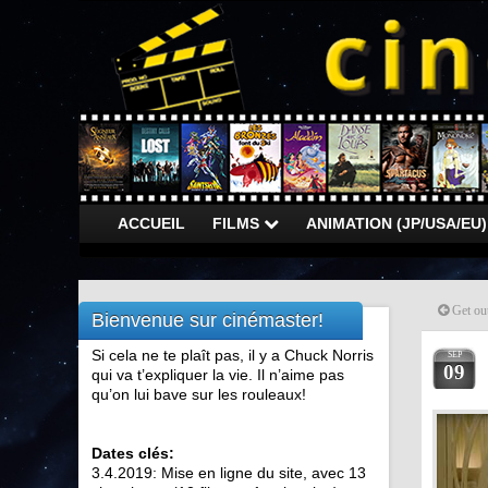
ACCUEIL
FILMS
ANIMATION (JP/USA/EU
Get ou
Bienvenue sur cinémaster!
Si cela ne te plaît pas, il y a Chuck Norris
SEP
09
qui va t’expliquer la vie. Il n’aime pas
qu’on lui bave sur les rouleaux!
Dates clés:
3.4.2019: Mise en ligne du site, avec 13