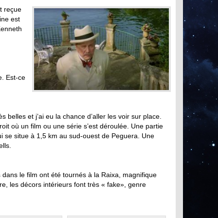
t reçue
ine est
 Kenneth
e. Est-ce
belles et j’ai eu la chance d’aller les voir sur place.
droit où un film ou une série s’est déroulée. Une partie
qui se situe à 1,5 km au sud-ouest de Peguera. Une
lls.
 dans le film ont été tournés à la Raixa, magnifique
re, les décors intérieurs font très « fake», genre