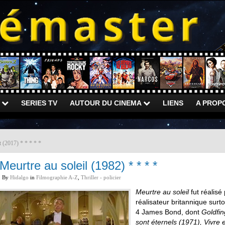
)
SERIES TV
AUTOUR DU CINEMA
LIENS
A PROP
t (2017) * * * * *
Meurtre au soleil (1982) * * * *
By
Hidalgo
in
Filmographie A-Z
,
Thriller - policier
Meurtre au soleil
fut réalis
réalisateur britannique surt
4 James Bond, dont
Goldfi
sont éternels (1971), Vivre e