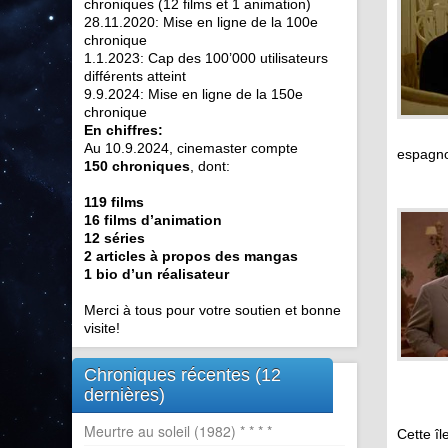
chroniques (12 films et 1 animation)
28.11.2020: Mise en ligne de la 100e
chronique
1.1.2023: Cap des 100’000 utilisateurs
différents atteint
9.9.2024: Mise en ligne de la 150e
chronique
En chiffres:
Au 10.9.2024, cinemaster compte
espagno
150 chroniques
, dont:
119 films
16 films d’animation
12 séries
2 articles à propos des mangas
1 bio d’un réalisateur
Merci à tous pour votre soutien et bonne
visite!
Chroniques récentes (12
dernières)
Meurtre au soleil (1982) * * * *
Cette îl