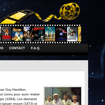
OS
CONTACT
F.A.Q.
é par Guy Hamilton,
out connu pour avoir réalisé
nge
r
(1964), Les diamants
t laisser mourir (1973) et