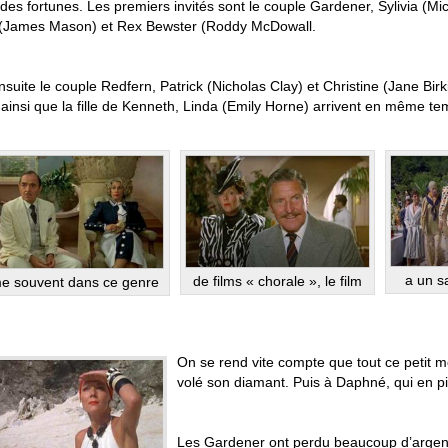
des fortunes. Les premiers invités sont le couple Gardener, Sylivia (Mi
(James Mason) et Rex Bewster (Roddy McDowall.
nsuite le couple Redfern, Patrick (Nicholas Clay) et Christine (Jane Bir
 ainsi que la fille de Kenneth, Linda (Emily Horne) arrivent en même tem
a un s
de films « chorale », le film
 souvent dans ce genre
On se rend vite compte que tout ce petit m
volé son diamant. Puis à Daphné, qui en pin
Les Gardener ont perdu beaucoup d’argent d