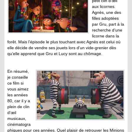
petit clin d’œil
aux licornes.
Agnès, une des
filles adoptées
par Gru, part à la
recherche d’une
licorne dans la
forêt. Mais l’épisode le plus touchant avec Agnès est celui où
elle décide de vendre ses jouets lors d’un vide-grenier dès
qu’elle apprend que Gru et Lucy sont au chômage.
En résumé,
je conseille
ce film si
vous aimez
les années
80, car il y a
plein de clin
d’œil
musicaux,
cinématogra
phiques pour ces années. Quel plaisir de retrouver les Minions