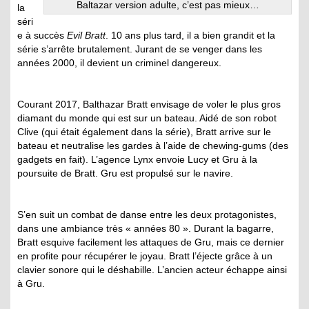
Baltazar version adulte, c’est pas mieux…
la
séri
e à succès
Evil Bratt
. 10 ans plus tard, il a bien grandit et la
série s’arrête brutalement. Jurant de se venger dans les
années 2000, il devient un criminel dangereux.
Courant 2017, Balthazar Bratt envisage de voler le plus gros
diamant du monde qui est sur un bateau. Aidé de son robot
Clive (qui était également dans la série), Bratt arrive sur le
bateau et neutralise les gardes à l’aide de chewing-gums (des
gadgets en fait). L’agence Lynx envoie Lucy et Gru à la
poursuite de Bratt. Gru est propulsé sur le navire.
S’en suit un combat de danse entre les deux protagonistes,
dans une ambiance très « années 80 ». Durant la bagarre,
Bratt esquive facilement les attaques de Gru, mais ce dernier
en profite pour récupérer le joyau. Bratt l’éjecte grâce à un
clavier sonore qui le déshabille. L’ancien acteur échappe ainsi
à Gru.