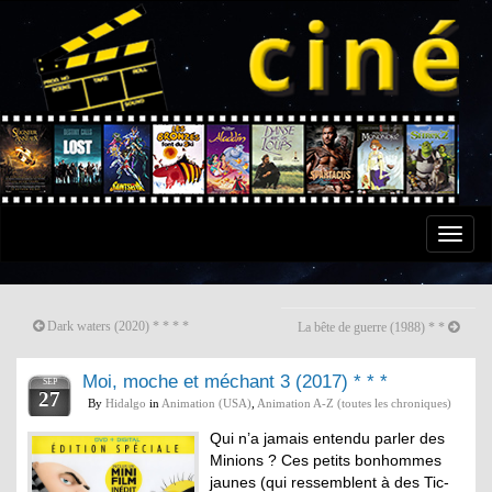
Toggle
naviga
Dark waters (2020) * * * *
La bête de guerre (1988) * *
Moi, moche et méchant 3 (2017) * * *
SEP
27
By
Hidalgo
in
Animation (USA)
,
Animation A-Z (toutes les chroniques)
Qui n’a jamais entendu parler des
Minions ? Ces petits bonhommes
jaunes (qui ressemblent à des Tic-