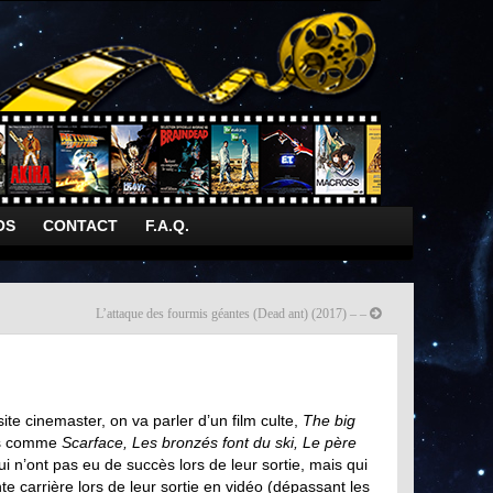
OS
CONTACT
F.A.Q.
L’attaque des fourmis géantes (Dead ant) (2017) – –
ite cinemaster, on va parler d’un film culte,
The big
ilms comme
Scarface, Les bronzés font du ski, Le père
ui n’ont pas eu de succès lors de leur sortie, mais qui
te carrière lors de leur sortie en vidéo (dépassant les