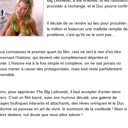
Big Lebowski, a été enlevée, et les ravisseurs
procéder à l’échange, et le Duc pourra confir
Il décide de se rendre au lieu pour procéder
le million et balancer une mallette remplie de
problème, c’est qu’ils ne le sont pas…
ous connaissez le premier quart du film, cela ne sert à rien d’en dire
cernant l’histoire, qui devient vite complètement déjantée et
nte. L’histoire est à la fois simple et complexe, on ne sait jamais où
 nous mener à cause des protagonistes, mais tout reste parfaitement
ensible.
ns, pour apprécier
The Big Lebowski,
il faut accepter d’enter dans
vers. C’est un film barré, avec son humour décalé, une galerie de
ages loufoques hilarants et attachants, des rêves oniriques et le Duc
sforme sa paresse en art de vivre, le summum de la coolitude ! Mais si
trez dedans, nul doute que vous allez adorer !