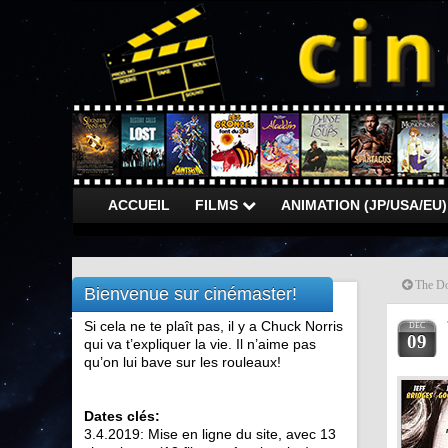
ACCUEIL
FILMS
ANIMATION (JP/USA/EU
The Do
Bienvenue sur cinémaster!
Si cela ne te plaît pas, il y a Chuck Norris
DÉC
09
qui va t’expliquer la vie. Il n’aime pas
qu’on lui bave sur les rouleaux!
Dates clés:
3.4.2019: Mise en ligne du site, avec 13