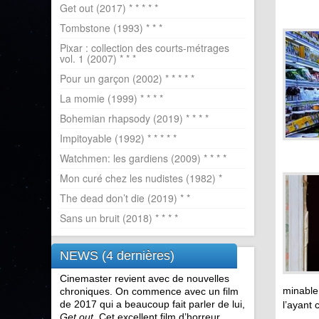
Get out (2017) * * * * *
Tombstone (1993) * * *
Pixar : collection des courts-métrages
vol. 1 (2007) * * *
Pour un garçon (2002) * * * * *
La momie (1999) * * * *
Bohemian rhapsody (2019) * * * *
Impitoyable (1992) * * * * *
Watchmen: les gardiens (2009) * * * *
Mon curé chez les nudistes (1982) *
The dead don’t die (2019) * *
Sans un bruit (2018) * * * *
NEWS (4 dernières)
Cinemaster revient avec de nouvelles
minable
chroniques. On commence avec un film
de 2017 qui a beaucoup fait parler de lui,
l’ayant
Get out
. Cet excellent film d’horreur