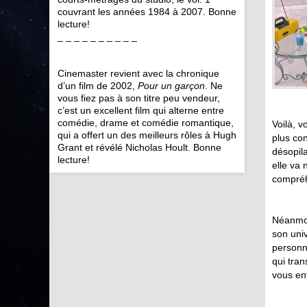
couvrant les années 1984 à 2007. Bonne
lecture!
_ _ _ _ _ _ _ _ _ _
Cinemaster revient avec la chronique
d’un film de 2002,
Pour un garçon
. Ne
vous fiez pas à son titre peu vendeur,
c’est un excellent film qui alterne entre
comédie, drame et comédie romantique,
Voilà, v
qui a offert un des meilleurs rôles à Hugh
plus con
Grant et révélé Nicholas Hoult. Bonne
désopila
lecture!
elle va
compréh
Néanmoi
son uni
personn
qui tran
vous en