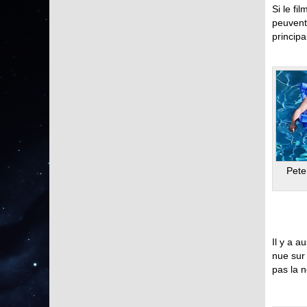
Si le fi
peuvent 
principa
Pete
Il y a a
nue sur 
pas la 