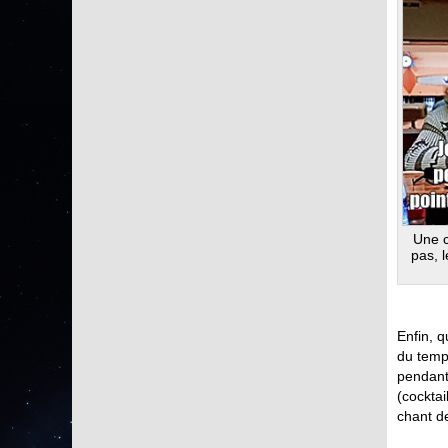
Une c
pas, l
Enfin, q
du temps
pendant 
(cocktai
chant de