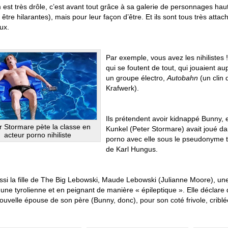
lm est très drôle, c’est avant tout grâce à sa galerie de personnages ha
être hilarantes), mais pour leur façon d’être. Et ils sont tous très att
ux.
Par exemple, vous avez les nihilistes
qui se foutent de tout, qui jouaient a
un groupe électro,
Autobahn
(un clin 
Krafwerk).
Ils prétendent avoir kidnappé Bunny, et
r Stormare pète la classe en
Kunkel (Peter Stormare) avait joué da
acteur porno nihiliste
porno avec elle sous le pseudonyme t
de Karl Hungus.
ussi la fille de The Big Lebowski, Maude Lebowski (Julianne Moore), un
une tyrolienne et en peignant de manière « épileptique ». Elle déclare q
nouvelle épouse de son père (Bunny, donc), pour son coté frivole, crib