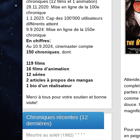
chroniques (12 films et 1 animation)
28.11.2020: Mise en ligne de la 100e
chronique
1.1.2023: Cap des 100’000 utilisateurs
différents atteint
9.9.2024: Mise en ligne de la 150e
chronique
En chiffres:
Au 10.9.2024, cinemaster compte
150 chroniques
, dont:
119 films
16 films d’animation
12 séries
Attendez
2 articles à propos des mangas
1 bio d’un réalisateur
complet,
parties
Merci à tous pour votre soutien et bonne
comme un
visite!
douce. 
magnifi
Chroniques récentes (12
dernières)
Pour vou
Meurtre au soleil (1982) * * * *
en peign