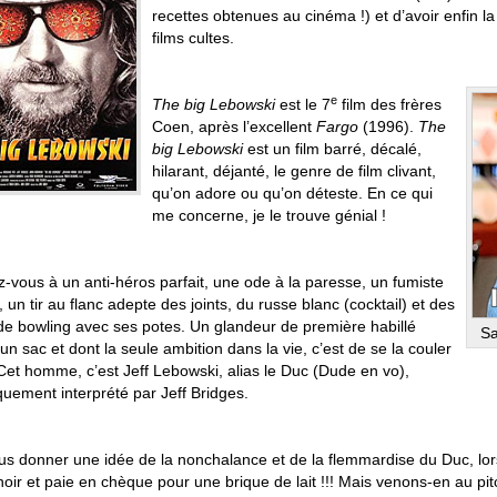
recettes obtenues au cinéma !) et d’avoir enfin la
films cultes.
e
The big Lebowski
est le 7
film des frères
Coen, après l’excellent
Fargo
(1996).
The
big Lebowski
est un film barré, décalé,
hilarant, déjanté, le genre de film clivant,
qu’on adore ou qu’on déteste. En ce qui
me concerne, je le trouve génial !
-vous à un anti-héros parfait, une ode à la paresse, un fumiste
 un tir au flanc adepte des joints, du russe blanc (cocktail) et des
 de bowling avec ses potes. Un glandeur de première habillé
Sa
 sac et dont la seule ambition dans la vie, c’est de se la couler
Cet homme, c’est Jeff Lebowski, alias le Duc (Dude en vo),
quement interprété par Jeff Bridges.
s donner une idée de la nonchalance et de la flemmardise du Duc, lorsq
oir et paie en chèque pour une brique de lait !!! Mais venons-en au pit