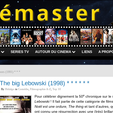
)
SERIES TV
AUTOUR DU CINEMA
LIENS
A PROP
ors (1991) * * *
The big Lebowski (1998) * * * * * *
By
Hidalgo
in
Comédie
,
Filmographie A-Z
,
Top 10
e
Pour célébrer dignement la 50
chronique sur le s
Lebowski
! Il fait partie de cette catégorie de f
Noël est une ordure, The thing
et tant d’autres, q
ont connu une résurrection avec une (très) brillan