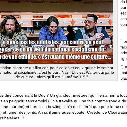
du 
par
est
ces
con
Il 
fac
adv
lig
Qua
itation hilarante du film car, pour celles et ceux qui ne le savent
e national socialisme, c’est le parti Nazi. Et c’est Walter qui parle
mai
de culture.. alors qu’il est lui-même juif!!!
pla
ue dire concernant le Duc ? Un glandeur invétéré, qui n’en a rien à foutr
 en peignoir, sans emploi (il n’a travaillé qu’une fois comme roadie de
une tournée) et hormis le bowling, il n’a de l’intérêt que pour le russe 
l) et fumer des joints. Ah si, il aime aussi écouter Creedence Clearwater
s baleines !!!