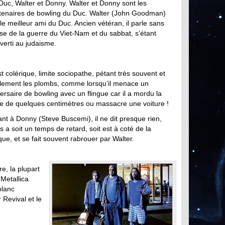
Duc, Walter et Donny. Walter et Donny sont les
tenaires de bowling du Duc. Walter (John Goodman)
 le meilleur ami du Duc. Ancien vétéran, il parle sans
se de la guerre du Viet-Nam et du sabbat, s’étant
verti au judaisme.
est colérique, limite sociopathe, pétant très souvent et
ilement les plombs, comme lorsqu’il menace un
ersaire de bowling avec un flingue car il a mordu la
ne de quelques centimètres ou massacre une voiture !
nt à Donny (Steve Buscemi), il ne dit presque rien,
s a soit un temps de retard, soit est à coté de la
que, et se fait souvent rabrouer par Walter.
e, la plupart
 Metallica
blanc
 Revival et le