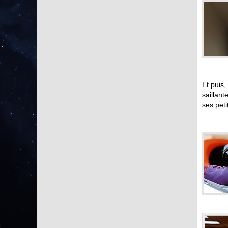
Et puis,
saillant
ses peti