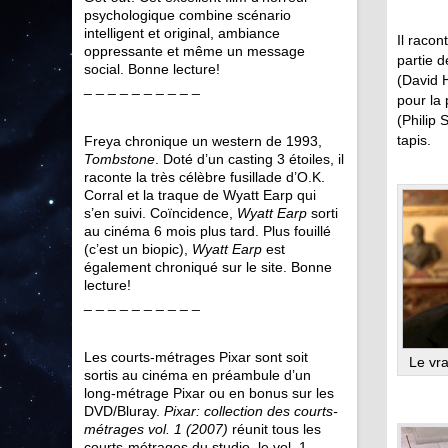
psychologique combine scénario
intelligent et original, ambiance
Il raco
oppressante et même un message
partie d
social. Bonne lecture!
(David 
_ _ _ _ _ _ _ _ _ _
pour la 
(Philip 
tapis.
Freya chronique un western de 1993,
Tombstone
. Doté d’un casting 3 étoiles, il
raconte la très célèbre fusillade d’O.K.
Corral et la traque de Wyatt Earp qui
s’en suivi. Coïncidence,
Wyatt Earp
sorti
au cinéma 6 mois plus tard. Plus fouillé
(c’est un biopic),
Wyatt Earp
est
également chroniqué sur le site. Bonne
lecture!
_ _ _ _ _ _ _ _ _ _
Les courts-métrages Pixar sont soit
Le vra
sortis au cinéma en préambule d’un
long-métrage Pixar ou en bonus sur les
DVD/Bluray.
Pixar: collection des courts-
métrages vol. 1 (2007)
réunit tous les
courts-métrages du studio, le vol. 1