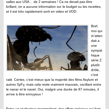
salles aux USA… de 2 semaines ! Ca ne devait pas être
brillant, on a aucune information sur le budget ou les recettes,
et il est très rapidement sorti en video et VOD.
Bref,
moi qui
m’atten
dait a
une
sympat
hique
série Z
plutôt
drôle,
c’est
raté. Certes, c’est mieux que la majorité des films Asylum et
autres SyFy, mais cela reste vraiment mauvais, oscillant entre
le nanar et le navet. Oui, malgré une durée de 87 minutes, il
arrive à être ennuyeux !
Entre un réalisateur incompétent, des effets spéciaux qui font