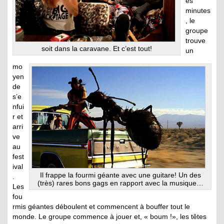
es
minutes
, le
groupe
trouve
soit dans la caravane. Et c’est tout!
un
mo
yen
de
s’e
nfui
r et
arri
ve
au
fest
ival
Il frappe la fourmi géante avec une guitare! Un des
.
(très) rares bons gags en rapport avec la musique…
Les
fou
rmis géantes déboulent et commencent à bouffer tout le
monde. Le groupe commence à jouer et, « boum !», les têtes