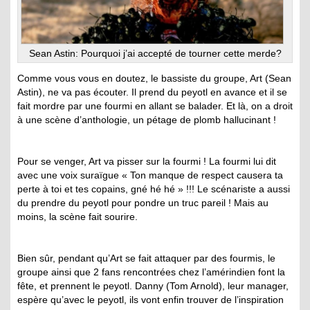
Sean Astin: Pourquoi j’ai accepté de tourner cette merde?
Comme vous vous en doutez, le bassiste du groupe, Art (Sean
Astin), ne va pas écouter. Il prend du peyotl en avance et il se
fait mordre par une fourmi en allant se balader. Et là, on a droit
à une scène d’anthologie, un pétage de plomb hallucinant !
Pour se venger, Art va pisser sur la fourmi ! La fourmi lui dit
avec une voix suraïgue « Ton manque de respect causera ta
perte à toi et tes copains, gné hé hé » !!! Le scénariste a aussi
du prendre du peyotl pour pondre un truc pareil ! Mais au
moins, la scène fait sourire.
Bien sûr, pendant qu’Art se fait attaquer par des fourmis, le
groupe ainsi que 2 fans rencontrées chez l’amérindien font la
fête, et prennent le peyotl. Danny (Tom Arnold), leur manager,
espère qu’avec le peyotl, ils vont enfin trouver de l’inspiration