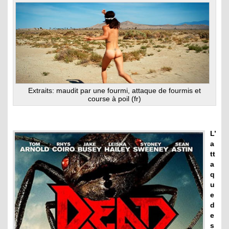
Extraits: maudit par une fourmi, attaque de fourmis et
course à poil (fr)
L’
a
tt
a
q
u
e
d
e
s