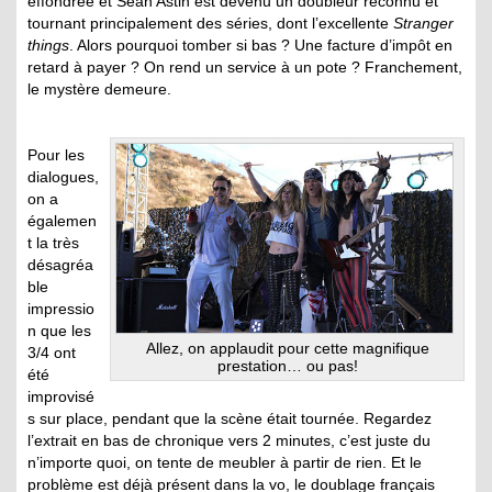
effondrée et Sean Astin est devenu un doubleur reconnu et
tournant principalement des séries, dont l’excellente
Stranger
things
. Alors pourquoi tomber si bas ? Une facture d’impôt en
retard à payer ? On rend un service à un pote ? Franchement,
le mystère demeure.
Pour les
dialogues,
on a
égalemen
t la très
désagréa
ble
impressio
n que les
Allez, on applaudit pour cette magnifique
3/4 ont
prestation… ou pas!
été
improvisé
s sur place, pendant que la scène était tournée. Regardez
l’extrait en bas de chronique vers 2 minutes, c’est juste du
n’importe quoi, on tente de meubler à partir de rien. Et le
problème est déjà présent dans la vo, le doublage français