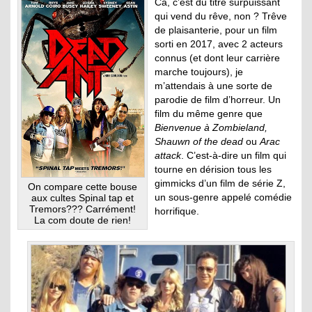
Ca, c’est du titre surpuissant
qui vend du rêve, non ? Trêve
de plaisanterie, pour un film
sorti en 2017, avec 2 acteurs
connus (et dont leur carrière
marche toujours), je
m’attendais à une sorte de
parodie de film d’horreur. Un
film du même genre que
Bienvenue à Zombieland,
Shauwn of the dead
ou
Arac
attack
. C’est-à-dire un film qui
tourne en dérision tous les
gimmicks d’un film de série Z,
On compare cette bouse
un sous-genre appelé comédie
aux cultes Spinal tap et
Tremors??? Carrément!
horrifique.
La com doute de rien!
.