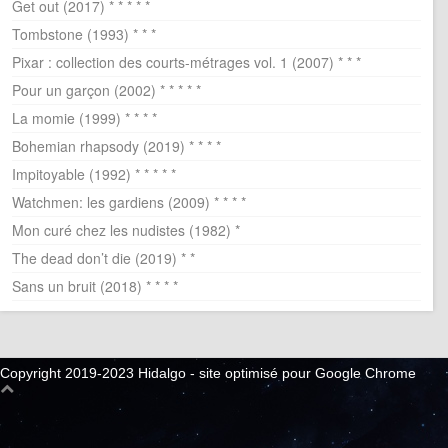
Get out (2017) * * * * *
Tombstone (1993) * * *
Pixar : collection des courts-métrages vol. 1 (2007) * * *
Pour un garçon (2002) * * * * *
La momie (1999) * * * *
Bohemian rhapsody (2019) * * * *
Impitoyable (1992) * * * * *
Watchmen: les gardiens (2009) * * * *
Mon curé chez les nudistes (1982) *
The dead don’t die (2019) * *
Sans un bruit (2018) * * * *
Copyright 2019-2023 Hidalgo - site optimisé pour Google Chrome