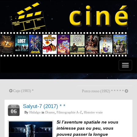
Toggle
naviga
Cujo (1983) *
Porco rosso (1992) * * * * *
Salyut-7 (2017) * *
NOV
06
By
Hidalgo
in
Drame
,
Filmographie A-Z
,
Histoire vraie
Si l’aventure spatiale ne vous
intéresse pas ou peu, vous
pouvez passer la longue