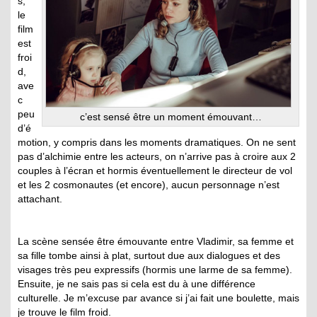
s,
le
film
est
froi
d,
ave
c
peu
c’est sensé être un moment émouvant…
d’é
motion, y compris dans les moments dramatiques. On ne sent
pas d’alchimie entre les acteurs, on n’arrive pas à croire aux 2
couples à l’écran et hormis éventuellement le directeur de vol
et les 2 cosmonautes (et encore), aucun personnage n’est
attachant.
La scène sensée être émouvante entre Vladimir, sa femme et
sa fille tombe ainsi à plat, surtout due aux dialogues et des
visages très peu expressifs (hormis une larme de sa femme).
Ensuite, je ne sais pas si cela est du à une différence
culturelle. Je m’excuse par avance si j’ai fait une boulette, mais
je trouve le film froid.