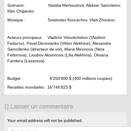
Scénario : Natalia Merkoulova, Alekseï Samoletov,
Klim Chipenko
Musique : Sviatoslav Kourachov, Vlad Zhoukov
Acteurs principaux: Vladimir Vdovitchekov (Vladimir
Fedorov), Pavel Derevianko (Viktor Alekhine), Alexandre
Samoïlenko (directeur de vol), Maria Mironova (Nina
Fedorova), Lioubov Aksionova (Lilia Alekhina), Oksana
Fandera (Lazareva)
Budget : 6’250’000 $ (400 millions roupies)
Recettes mondiales: 16’746’823 $
Laisser un commentaire
Your email address will not be published.