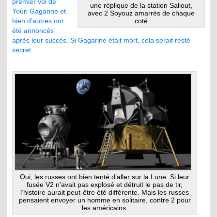
premier vol de
une réplique de la station Saliout,
Youri Gagarine et
avec 2 Soyouz amarrés de chaque
bien d’autres ont
coté
été annoncés
après leur succès. Si Gagarine était mort, cela serait resté
secret.
Oui, les russes ont bien tenté d’aller sur la Lune. Si leur
fusée V2 n’avait pas explosé et détruit le pas de tir,
l’histoire aurait peut-être été différente. Mais les russes
pensaient envoyer un homme en solitaire, contre 2 pour
les américains.