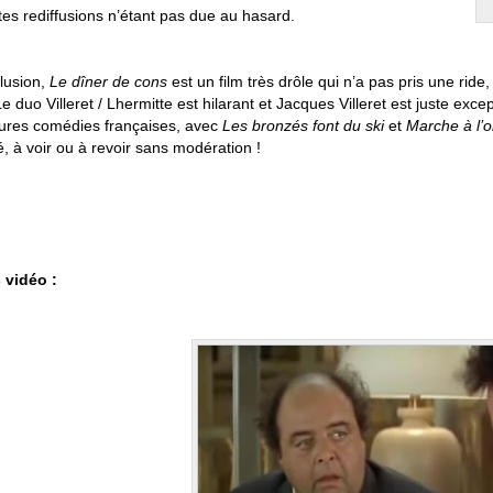
tes rediffusions n’étant pas due au hasard.
lusion,
Le dîner de cons
est un film très drôle qui n’a pas pris une rid
Le duo Villeret / Lhermitte est hilarant et Jacques Villeret est juste exce
eures comédies françaises, avec
Les bronzés font du ski
et
Marche à l’
é, à voir ou à revoir sans modération !
s vidéo :