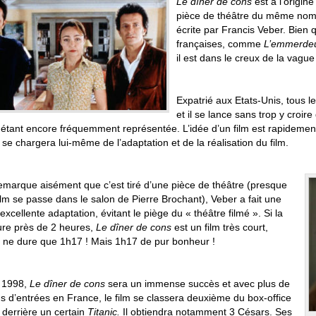
Le dîner de cons
est à l’origin
pièce de théâtre du même no
écrite par Francis Veber. Bien 
françaises, comme
L’emmerde
il est dans le creux de la vag
Expatrié aux Etats-Unis, tous 
et il se lance sans trop y croir
 étant encore fréquemment représentée. L’idée d’un film est rapidemen
 se chargera lui-même de l’adaptation et de la réalisation du film.
remarque aisément que c’est tiré d’une pièce de théâtre (presque
film se passe dans le salon de Pierre Brochant), Veber a fait une
 excellente adaptation, évitant le piège du « théâtre filmé ». Si la
ure près de 2 heures,
Le dîner de cons
est un film très court,
il ne dure que 1h17 ! Mais 1h17 de pur bonheur !
n 1998,
Le dîner de cons
sera un immense succès et avec plus de
ns d’entrées en France, le film se classera deuxième du box-office
 derrière un certain
Titanic.
Il obtiendra notamment 3 Césars. Ses