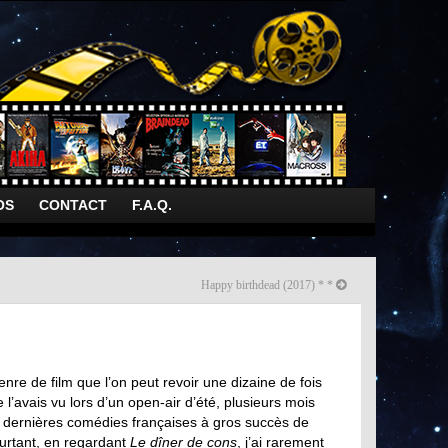
OS
CONTACT
F.A.Q.
Happy birthdead (2017) * *
enre de film que l’on peut revoir une dizaine de fois
 l’avais vu lors d’un open-air d’été, plusieurs mois
les dernières comédies françaises à gros succès de
urtant, en regardant
Le dîner de cons
, j’ai rarement