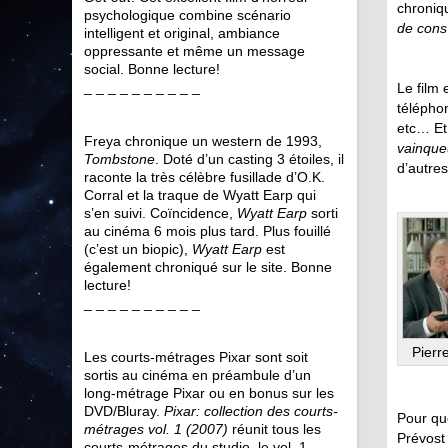
chroniqu
psychologique combine scénario
de cons
intelligent et original, ambiance
oppressante et même un message
social. Bonne lecture!
_ _ _ _ _ _ _ _ _ _
Le film 
téléphon
etc… Et
Freya chronique un western de 1993,
vainque
Tombstone
. Doté d’un casting 3 étoiles, il
d’autres
raconte la très célèbre fusillade d’O.K.
Corral et la traque de Wyatt Earp qui
s’en suivi. Coïncidence,
Wyatt Earp
sorti
au cinéma 6 mois plus tard. Plus fouillé
(c’est un biopic),
Wyatt Earp
est
également chroniqué sur le site. Bonne
lecture!
_ _ _ _ _ _ _ _ _ _
Pierr
Les courts-métrages Pixar sont soit
sortis au cinéma en préambule d’un
long-métrage Pixar ou en bonus sur les
DVD/Bluray.
Pixar: collection des courts-
Pour que
métrages vol. 1 (2007)
réunit tous les
Prévost 
courts-métrages du studio, le vol. 1