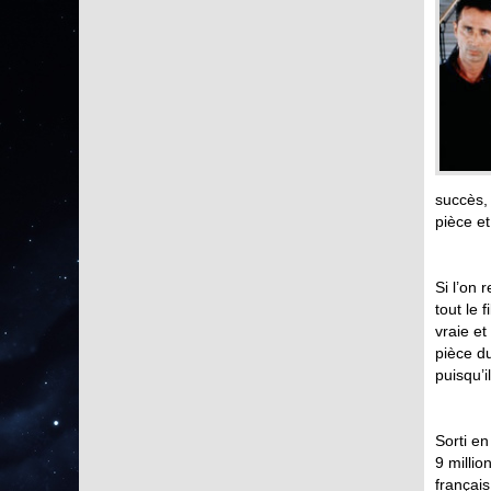
succès,
pièce et
Si l’on 
tout le 
vraie et
pièce d
puisqu’
Sorti e
9 millio
français