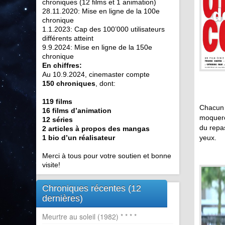
chroniques (12 films et 1 animation)
28.11.2020: Mise en ligne de la 100e
chronique
1.1.2023: Cap des 100’000 utilisateurs
différents atteint
9.9.2024: Mise en ligne de la 150e
chronique
En chiffres:
Au 10.9.2024, cinemaster compte
150 chroniques
, dont:
119 films
Chacun 
16 films d’animation
moqueron
12 séries
du repas
2 articles à propos des mangas
1 bio d’un réalisateur
yeux.
Merci à tous pour votre soutien et bonne
visite!
Chroniques récentes (12
dernières)
Meurtre au soleil (1982) * * * *