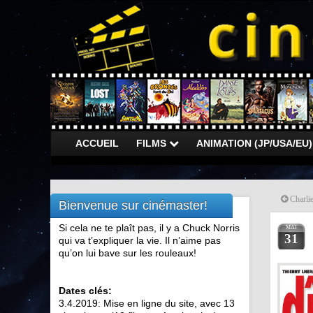
ACCUEIL
FILMS
ANIMATION (JP/USA/EU
Charlie
Bienvenue sur cinémaster!
Si cela ne te plaît pas, il y a Chuck Norris
MAI
31
qui va t’expliquer la vie. Il n’aime pas
qu’on lui bave sur les rouleaux!
Dates clés:
3.4.2019: Mise en ligne du site, avec 13