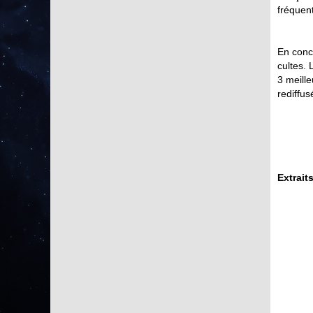
fréquen
En conc
cultes. 
3 meill
rediffus
Extrait