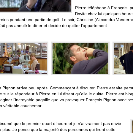
Pierre téléphone à François, pr
l’invite chez lui quelques heure
reins pendant une partie de golf. Le soir, Christine (Alexandra Vander
 n’ait pas annulé le dîner et décide de quitter l’appartement.
s Pignon arrive peu après. Commençant à discuter, Pierre est vite persu
sur le répondeur à Pierre en lui disant qu’elle le quitte. Pierre est bl
maginer l’incroyable pagaille que va provoquer François Pignon avec ses 
en véritable cauchemar…
résumé que le premier quart d’heure et je n’ai vraiment pas envie
e plus. Je pense que la majorité des personnes qui liront cette