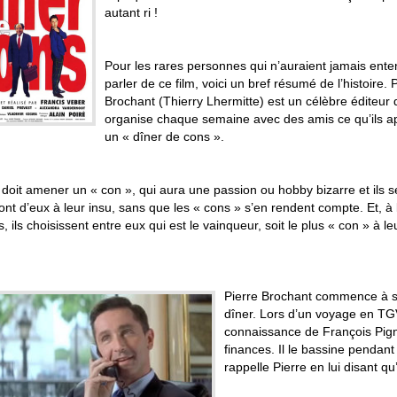
autant ri !
Pour les rares personnes qui n’auraient jamais ent
parler de ce film, voici un bref résumé de l’histoire. 
Brochant (Thierry Lhermitte) est un célèbre éditeur 
organise chaque semaine avec des amis ce qu’ils ap
un « dîner de cons ».
doit amener un « con », qui aura une passion ou hobby bizarre et ils s
t d’eux à leur insu, sans que les « cons » s’en rendent compte. Et, à l
, ils choisissent entre eux qui est le vainqueur, soit le plus « con » à le
Pierre Brochant commence à s’i
dîner. Lors d’un voyage en TGV
connaissance de François Pign
finances. Il le bassine pendant
rappelle Pierre en lui disant qu