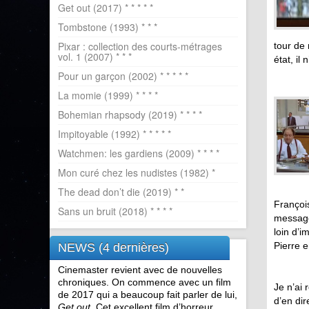
Get out (2017) * * * * *
Tombstone (1993) * * *
Pixar : collection des courts-métrages
tour de 
vol. 1 (2007) * * *
état, il
Pour un garçon (2002) * * * * *
La momie (1999) * * * *
Bohemian rhapsody (2019) * * * *
Impitoyable (1992) * * * * *
Watchmen: les gardiens (2009) * * * *
Mon curé chez les nudistes (1982) *
The dead don’t die (2019) * *
Françoi
Sans un bruit (2018) * * * *
message 
loin d’i
Pierre 
NEWS (4 dernières)
Cinemaster revient avec de nouvelles
chroniques. On commence avec un film
Je n’ai 
de 2017 qui a beaucoup fait parler de lui,
d’en dir
Get out
. Cet excellent film d’horreur