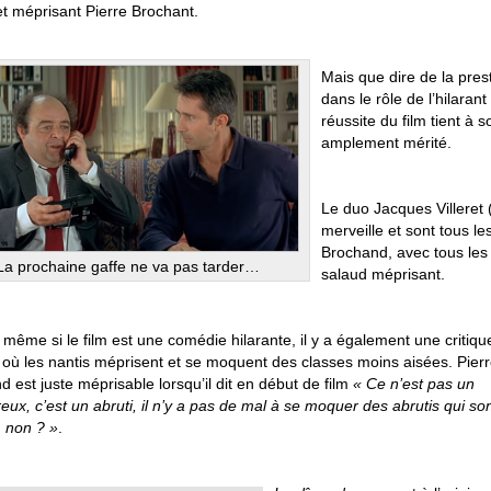
et méprisant Pierre Brochant.
Mais que dire de la prest
dans le rôle de l’hilaran
réussite du film tient à 
amplement mérité.
Le duo Jacques Villeret 
merveille et sont tous l
Brochand, avec tous les 
La prochaine gaffe ne va pas tarder…
salaud méprisant.
 même si le film est une comédie hilarante, il y a également une critiqu
, où les nantis méprisent et se moquent des classes moins aisées. Pier
 est juste méprisable lorsqu’il dit en début de film
« Ce n’est pas un
ux, c’est un abruti, il n’y a pas de mal à se moquer des abrutis qui son
, non ? »
.