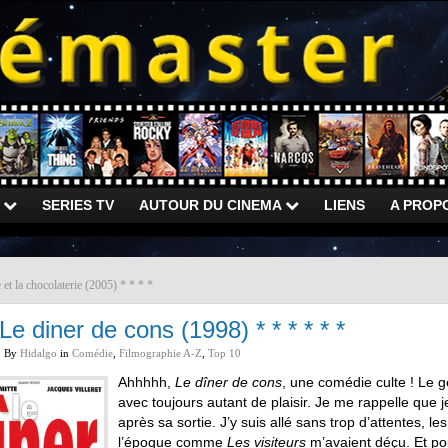
)
SERIES TV
AUTOUR DU CINEMA
LIENS
A PROP
 et la chocolaterie (2005) * * * *
Le diner de cons (1998) * * * * * *
By
Hidalgo
in
Comédie
,
Filmographie A-Z
,
Top 10
Ahhhhh,
Le dîner de cons
, une comédie culte ! Le g
avec toujours autant de plaisir. Je me rappelle que je
après sa sortie. J’y suis allé sans trop d’attentes, 
l’époque comme
Les visiteurs
m’avaient déçu. Et po