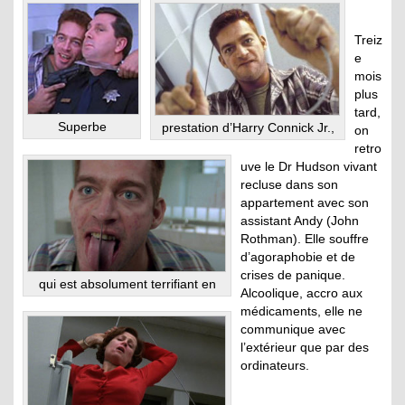
Treiz
e
mois
plus
tard,
Superbe
prestation d’Harry Connick Jr.,
on
retro
uve le Dr Hudson vivant
recluse dans son
appartement avec son
assistant Andy (John
Rothman). Elle souffre
d’agoraphobie et de
crises de panique.
qui est absolument terrifiant en
Alcoolique, accro aux
médicaments, elle ne
communique avec
l’extérieur que par des
ordinateurs.