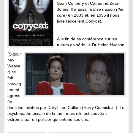
Sean Connery et Catherine Zeta-
Jones. Il a aussi réalisé
Fusion (the
core)
en 2003 et, en 1995 il nous
livre l’excellent
Copycat.
.
A la fin de sa conférence sur les
tueurs en série, le Dr Helen Hudson
(Sigour
ney
Weave
r) se
fait
sauvag
ement
agress
ée
dans les toilettes par Daryll Lee Cullum (Harry Connick Jr.). Le
psychopathe essaie de la tuer, mais elle est sauvée in
extremis par un policier qui entend ses cris.