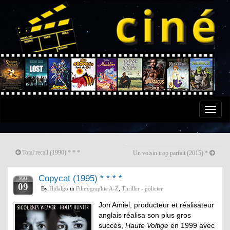
Toggle
naviga
Total recall (1990) * * *
Un voisin trop parfait (2015) *
Copycat (1995) * * * *
MAI
09
By
Hidalgo
in
Filmographie A-Z
,
Thriller - policier
Jon Amiel, producteur et réalisateur
anglais réalisa son plus gros
succès,
Haute Voltige
en 1999 avec