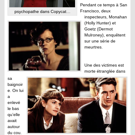
Pendant ce temps à San
Francisco, deux
psychopathe dans Copycat…
inspecteurs, Monahan
(Holly Hunter) et
Goetz (Dermot
Mulroney), enquêtent
sur une série de
meurtres.
Une des victimes est
morte étranglée dans
sa
baignoir
e. On lui
a
enlevé
le bas
qu’elle
avait
autour
du cou.