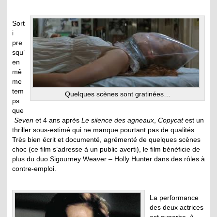
Sort
i
pre
squ’
en
mê
me
tem
Quelques scènes sont gratinées…
ps
que
Seven
et 4 ans après
Le silence des agneaux
,
Copycat
est un
thriller sous-estimé qui ne manque pourtant pas de qualités.
Très bien écrit et documenté, agrémenté de quelques scènes
choc (ce film s’adresse à un public averti), le film bénéficie de
plus du duo Sigourney Weaver – Holly Hunter dans des rôles à
contre-emploi.
La performance
des deux actrices
est superbe. A