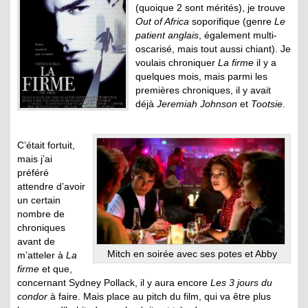
(quoique 2 sont mérités), je trouve
Out of Africa
soporifique (genre
Le
patient anglais
, également multi-
oscarisé, mais tout aussi chiant). Je
voulais chroniquer
La firme
il y a
quelques mois, mais parmi les
premières chroniques, il y avait
déjà
Jeremiah Johnson
et
Tootsie
.
C’était fortuit,
mais j’ai
préféré
attendre d’avoir
un certain
nombre de
chroniques
avant de
Mitch en soirée avec ses potes et Abby
m’atteler à
La
firme
et que,
concernant Sydney Pollack, il y aura encore
Les 3 jours du
condor
à faire. Mais place au pitch du film, qui va être plus