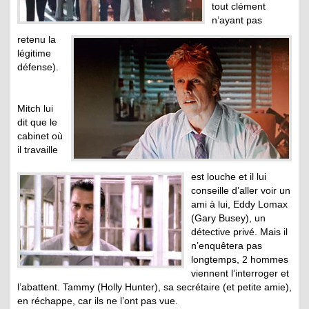
tout clément
n’ayant pas
retenu la
légitime
défense).
Mitch lui
dit que le
cabinet où
il travaille
est louche et il lui
conseille d’aller voir un
ami à lui, Eddy Lomax
(Gary Busey), un
détective privé. Mais il
n’enquêtera pas
longtemps, 2 hommes
viennent l’interroger et
l’abattent. Tammy (Holly Hunter), sa secrétaire (et petite amie),
en réchappe, car ils ne l’ont pas vue.