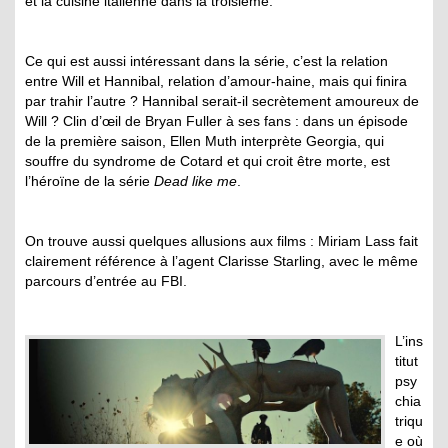
et la cuisine italienne dans la troisième.
Ce qui est aussi intéressant dans la série, c’est la relation
entre Will et Hannibal, relation d’amour-haine, mais qui finira
par trahir l’autre ? Hannibal serait-il secrètement amoureux de
Will ? Clin d’œil de Bryan Fuller à ses fans : dans un épisode
de la première saison, Ellen Muth interprète Georgia, qui
souffre du syndrome de Cotard et qui croit être morte, est
l’héroïne de la série
Dead like me
.
On trouve aussi quelques allusions aux films : Miriam Lass fait
clairement référence à l’agent Clarisse Starling, avec le même
parcours d’entrée au FBI.
L’ins
titut
psy
chia
triqu
e où