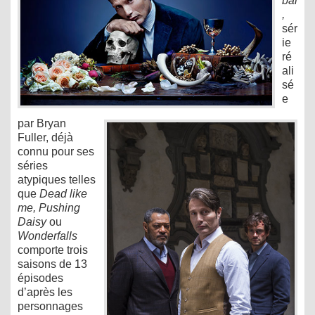
bal
,
sér
ie
ré
ali
sé
e
par Bryan
Fuller, déjà
connu pour ses
séries
atypiques telles
que
Dead like
me, Pushing
Daisy
ou
Wonderfalls
comporte trois
saisons de 13
épisodes
d’après les
personnages