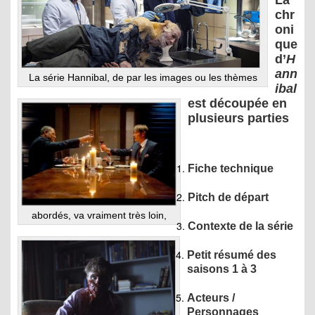
La
chr
oni
que
d’
H
ann
La série Hannibal, de par les images ou les thèmes
ibal
est découpée en
plusieurs parties
Fiche technique
Pitch de départ
abordés, va vraiment très loin,
Contexte de la série
Petit résumé des
saisons 1 à 3
Acteurs /
Personnages