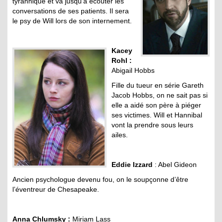
tyrannique et va jusqu’à écouter les
conversations de ses patients. Il sera
le psy de Will lors de son internement.
Kacey
Rohl :
Abigail Hobbs
Fille du tueur en série Gareth
Jacob Hobbs, on ne sait pas si
elle a aidé son père à piéger
ses victimes. Will et Hannibal
vont la prendre sous leurs
ailes.
Eddie Izzard
: Abel Gideon
Ancien psychologue devenu fou, on le soupçonne d’être
l’éventreur de Chesapeake.
Anna Chlumsky :
Miriam Lass