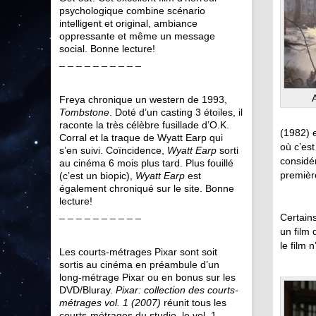
psychologique combine scénario
intelligent et original, ambiance
oppressante et même un message
social. Bonne lecture!
_ _ _ _ _ _ _ _ _ _
Freya chronique un western de 1993,
Tombstone
. Doté d’un casting 3 étoiles, il
raconte la très célèbre fusillade d’O.K.
(1982) 
Corral et la traque de Wyatt Earp qui
où c’est
s’en suivi. Coïncidence,
Wyatt Earp
sorti
considé
au cinéma 6 mois plus tard. Plus fouillé
premièr
(c’est un biopic),
Wyatt Earp
est
également chroniqué sur le site. Bonne
lecture!
_ _ _ _ _ _ _ _ _ _
Certains
un film
le film n
Les courts-métrages Pixar sont soit
sortis au cinéma en préambule d’un
long-métrage Pixar ou en bonus sur les
DVD/Bluray.
Pixar: collection des courts-
métrages vol. 1 (2007)
réunit tous les
courts-métrages du studio, le vol. 1