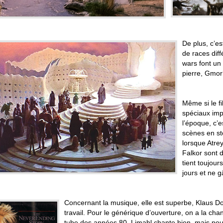
De plus, c’e
de races dif
wars font un
pierre, Gmor
Même si le fi
spéciaux imp
l’époque, c’e
scènes en st
lorsque Atre
Falkor sont 
tient toujour
jours et ne g
Concernant la musique, elle est superbe, Klaus Dol
travail. Pour le générique d’ouverture, on a la ch
tube des années 80. Limahl chante bien, mais pou