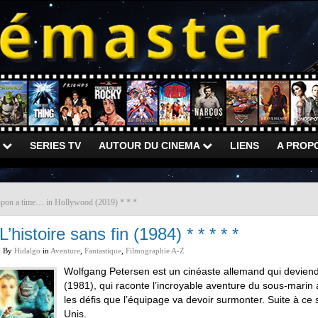
)
SERIES TV
AUTOUR DU CINEMA
LIENS
A PROP
pon a time… in Hollywood (2019) * * *
L’histoire sans fin (1984) * * * * *
By
Hidalgo
in
Aventure
,
Fantastique
,
Filmographie A-Z
Wolfgang Petersen est un cinéaste allemand qui deviend
(1981), qui raconte l’incroyable aventure du sous-mari
les défis que l’équipage va devoir surmonter. Suite à ce 
Unis.