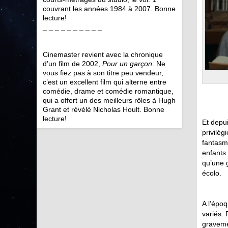
couvrant les années 1984 à 2007. Bonne
lecture!
_ _ _ _ _ _ _ _ _ _
Cinemaster revient avec la chronique
d’un film de 2002,
Pour un garçon
. Ne
vous fiez pas à son titre peu vendeur,
c’est un excellent film qui alterne entre
comédie, drame et comédie romantique,
qui a offert un des meilleurs rôles à Hugh
Grant et révélé Nicholas Hoult. Bonne
lecture!
Et depui
privilég
fantasmé
enfants 
qu’une g
écolo.
A l’époq
variés. 
graveme