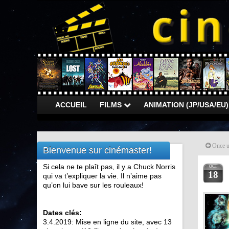
ACCUEIL
FILMS
ANIMATION (JP/USA/EU
Once u
Bienvenue sur cinémaster!
Si cela ne te plaît pas, il y a Chuck Norris
OCT
18
qui va t’expliquer la vie. Il n’aime pas
qu’on lui bave sur les rouleaux!
Dates clés:
3.4.2019: Mise en ligne du site, avec 13