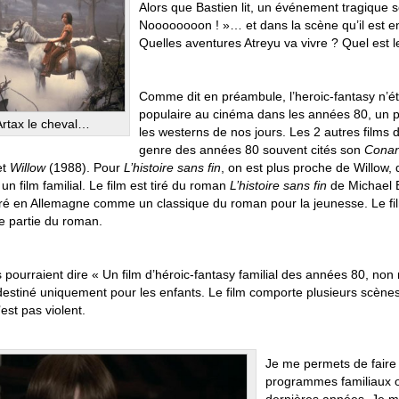
Alors que Bastien lit, un événement tragique se
Noooooooon ! »… et dans la scène qu’il est en 
Quelles aventures Atreyu va vivre ? Quel est l
Comme dit en préambule, l’heroic-fantasy n’ét
populaire au cinéma dans les années 80, un
Artax le cheval…
les westerns de nos jours. Les 2 autres film
genre des années 80 souvent cités son
Conan
et
Willow
(1988). Pour
L’histoire sans fin
, on est plus proche de Willow,
 un film familial. Le film est tiré du roman
L’histoire sans fin
de Michael E
ré en Allemagne comme un classique du roman pour la jeunesse. Le fi
e partie du roman.
 pourraient dire « Un film d’héroic-fantasy familial des années 80, non me
 destiné uniquement pour les enfants. Le film comporte plusieurs scènes
’est pas violent.
Je me permets de faire 
programmes familiaux ou