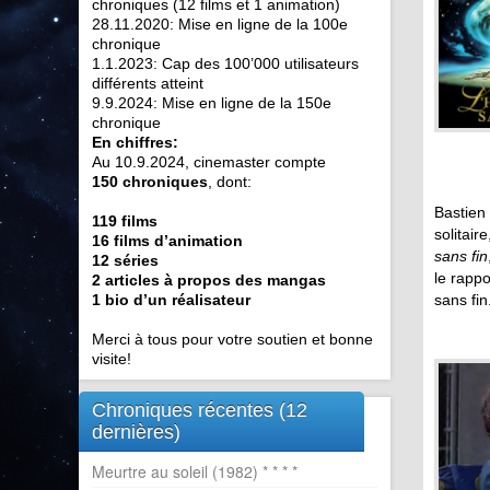
chroniques (12 films et 1 animation)
28.11.2020: Mise en ligne de la 100e
chronique
1.1.2023: Cap des 100’000 utilisateurs
différents atteint
9.9.2024: Mise en ligne de la 150e
chronique
En chiffres:
Au 10.9.2024, cinemaster compte
150 chroniques
, dont:
Bastien 
119 films
solitair
16 films d’animation
sans fin
12 séries
le rappo
2 articles à propos des mangas
1 bio d’un réalisateur
sans fin
Merci à tous pour votre soutien et bonne
visite!
Chroniques récentes (12
dernières)
Meurtre au soleil (1982) * * * *