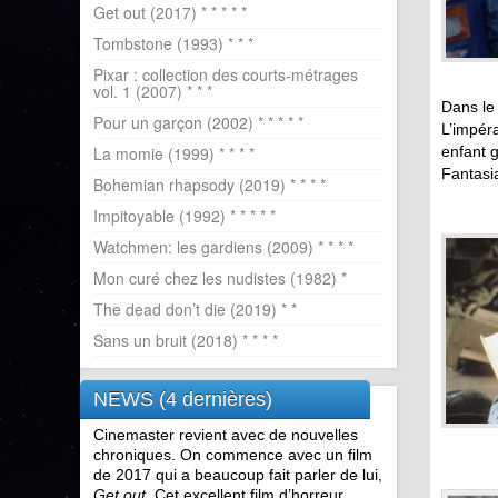
Get out (2017) * * * * *
Tombstone (1993) * * *
Pixar : collection des courts-métrages
vol. 1 (2007) * * *
Dans le
Pour un garçon (2002) * * * * *
L’impéra
La momie (1999) * * * *
enfant 
Fantasi
Bohemian rhapsody (2019) * * * *
Impitoyable (1992) * * * * *
Watchmen: les gardiens (2009) * * * *
Mon curé chez les nudistes (1982) *
The dead don’t die (2019) * *
Sans un bruit (2018) * * * *
NEWS (4 dernières)
Cinemaster revient avec de nouvelles
chroniques. On commence avec un film
de 2017 qui a beaucoup fait parler de lui,
Get out
. Cet excellent film d’horreur