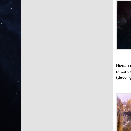
Niveau r
décors s
(décor g