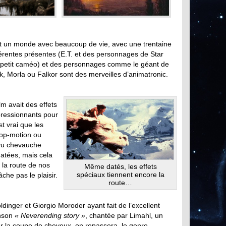
st un monde avec beaucoup de vie, avec une trentaine
férentes présentes (E.T. et des personnages de Star
 petit caméo) et des personnages comme le géant de
k, Morla ou Falkor sont des merveilles d’animatronic.
lm avait des effets
ressionnants pour
st vrai que les
op-motion ou
yu chevauche
datées, mais cela
s la route de nos
Même datés, les effets
spéciaux tiennent encore la
âche pas le plaisir.
route…
dinger et Giorgio Moroder ayant fait de l’excellent
anson
« Neverending story »
, chantée par Limahl, un
r la coupe de cheveux, on repassera, le genre