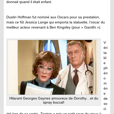
donnait quand il était enfant.
Dustin Hoffman fut nominé aux Oscars pour sa prestation,
mais ce fût Jessica Lange qui emporta la statuette, l’oscar du
meilleur acteur revenant à Ben Kingsley (pour « Gandhi »).
V
éri
ta
bl
e
ph
én
o
m
èn
e
Hilarant Georges Gaynes amoureux de Dorothy…et du
de
spray buccal!
so
ci
été lors de sa sortie,
Tootsie
a pris un petit coup de vieux à