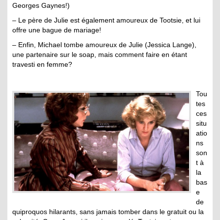
Georges Gaynes!)
– Le père de Julie est également amoureux de Tootsie, et lui
offre une bague de mariage!
– Enfin, Michael tombe amoureux de Julie (Jessica Lange),
une partenaire sur le soap, mais comment faire en étant
travesti en femme?
Tou
tes
ces
situ
atio
ns
son
t à
la
bas
e
de
quiproquos hilarants, sans jamais tomber dans le gratuit ou la