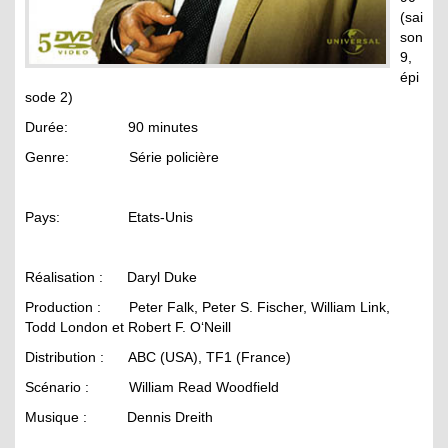
(sai
son
9,
épi
sode 2)
Durée: 90 minutes
Genre: Série policière
Pays: Etats-Unis
Réalisation : Daryl Duke
Production : Peter Falk, Peter S. Fischer, William Link,
Todd London et Robert F. O‘Neill
Distribution : ABC (USA), TF1 (France)
Scénario : William Read Woodfield
Musique : Dennis Dreith