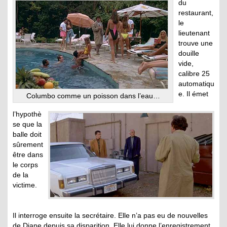
du
restaurant,
le
lieutenant
trouve une
douille
vide,
calibre 25
automatiqu
e. Il émet
Columbo comme un poisson dans l’eau…
l’hypothè
se que la
balle doit
sûrement
être dans
le corps
de la
victime.
Il interroge ensuite la secrétaire. Elle n’a pas eu de nouvelles
de Diane depuis sa disparition. Elle lui donne l’enregistrement