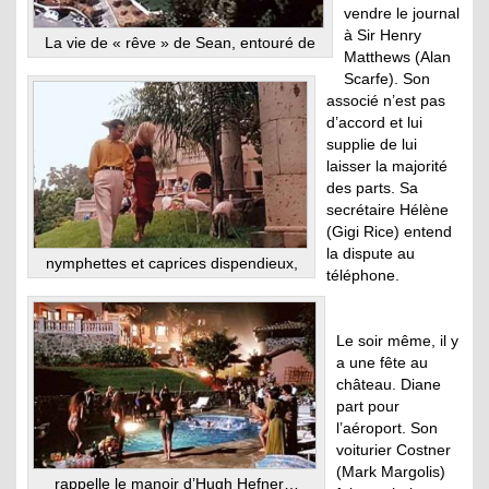
vendre le journal
à Sir Henry
La vie de « rêve » de Sean, entouré de
Matthews (Alan
Scarfe). Son
associé n’est pas
d’accord et lui
supplie de lui
laisser la majorité
des parts. Sa
secrétaire Hélène
(Gigi Rice) entend
la dispute au
nymphettes et caprices dispendieux,
téléphone.
Le soir même, il y
a une fête au
château. Diane
part pour
l’aéroport. Son
voiturier Costner
(Mark Margolis)
rappelle le manoir d’Hugh Hefner…