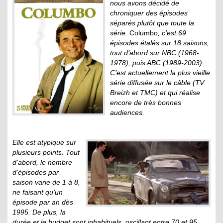
nous avons décidé de
chroniquer des épisodes
séparés plutôt que toute la
série.
Columbo
, c’est 69
épisodes étalés sur 18 saisons,
tout d’abord sur NBC (1968-
1978), puis ABC (1989-2003).
C’est actuellement la plus vieille
série diffusée sur le câble (TV
Breizh et TMC) et qui réalise
encore de très bonnes
audiences.
Elle est atypique sur
plusieurs points. Tout
d’abord, le nombre
d’épisodes par
saison varie de 1 à 8,
ne faisant qu’un
épisode par an dès
1995. De plus, la
durée et le budget sont inhabituels, oscillant entre 70 et 95