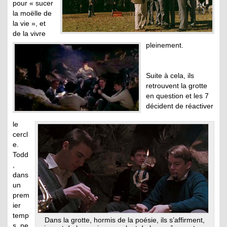
pour « sucer
la moëlle de
la vie », et
de la vivre
pleinement.
Suite à cela, ils
retrouvent la grotte
en question et les 7
décident de réactiver
le
cercl
e.
Todd
,
dans
un
prem
ier
temp
Dans la grotte, hormis de la poésie, ils s’affirment,
s, ne