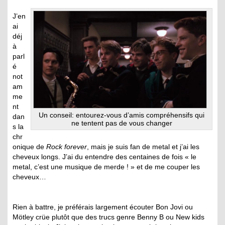
J’en
ai
déj
à
parl
é
not
am
me
nt
Un conseil: entourez-vous d’amis compréhensifs qui
dan
ne tentent pas de vous changer
s la
chr
onique de
Rock forever
, mais je suis fan de metal et j’ai les
cheveux longs. J’ai du entendre des centaines de fois « le
metal, c’est une musique de merde ! » et de me couper les
cheveux…
Rien à battre, je préférais largement écouter Bon Jovi ou
Mötley crüe plutôt que des trucs genre Benny B ou New kids