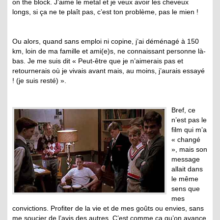
on the block. J’aime le metal et je veux avoir les cheveux
longs, si ça ne te plaît pas, c’est ton problème, pas le mien !
Ou alors, quand sans emploi ni copine, j’ai déménagé à 150
km, loin de ma famille et ami(e)s, ne connaissant personne là-
bas. Je me suis dit « Peut-être que je n’aimerais pas et
retournerais où je vivais avant mais, au moins, j’aurais essayé
! (je suis resté) ».
Bref, ce
n’est pas le
film qui m’a
« changé
», mais son
message
allait dans
le même
sens que
mes
convictions. Profiter de la vie et de mes goûts ou envies, sans
me soucier de l’avis des autres. C’est comme ça qu’on avance