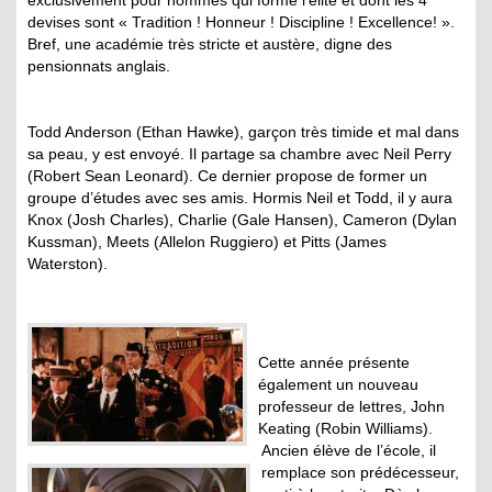
exclusivement pour hommes qui forme l’élite et dont les 4
devises sont « Tradition ! Honneur ! Discipline ! Excellence! ».
Bref, une académie très stricte et austère, digne des
pensionnats anglais.
Todd Anderson (Ethan Hawke), garçon très timide et mal dans
sa peau, y est envoyé. Il partage sa chambre avec Neil Perry
(Robert Sean Leonard). Ce dernier propose de former un
groupe d’études avec ses amis. Hormis Neil et Todd, il y aura
Knox (Josh Charles), Charlie (Gale Hansen), Cameron (Dylan
Kussman), Meets (Allelon Ruggiero) et Pitts (James
Waterston).
Cette année présente
également un nouveau
professeur de lettres, John
Keating (Robin Williams).
Ancien élève de l’école, il
remplace son prédécesseur,