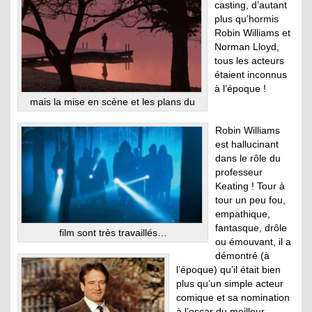
casting, d’autant
plus qu’hormis
Robin Williams et
Norman Lloyd,
tous les acteurs
étaient inconnus
à l’époque !
mais la mise en scène et les plans du
Robin Williams
est hallucinant
dans le rôle du
professeur
Keating ! Tour à
tour un peu fou,
empathique,
fantasque, drôle
film sont très travaillés…
ou émouvant, il a
démontré (à
l’époque) qu’il était bien
plus qu’un simple acteur
comique et sa nomination
à l’oscar du meilleur