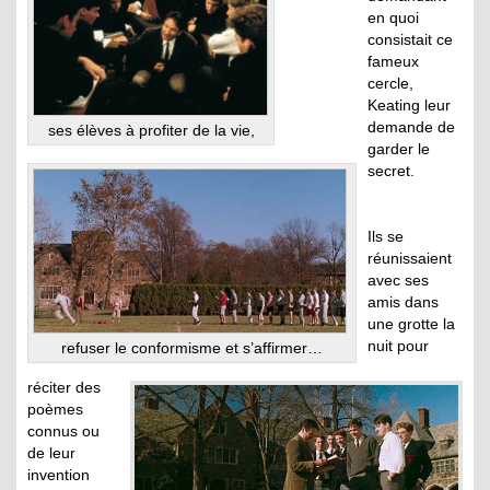
en quoi
consistait ce
fameux
cercle,
Keating leur
demande de
ses élèves à profiter de la vie,
garder le
secret.
Ils se
réunissaient
avec ses
amis dans
une grotte la
nuit pour
refuser le conformisme et s’affirmer…
réciter des
poèmes
connus ou
de leur
invention