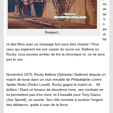
ou
ve
qu
’o
n
pe
Respect…
ut
fai
re des films avec un message fort sans être chiants ! Pour
ceux qui espèrent me voir casser du sucre sur Stallone ou
Rocky, vous pouvez arrêter de lire la chronique ici, ce ne sera
pas le cas.
Novembre 1975, Rocky Balboa (Sylvester Stallone) dispute un
match de boxe dans un club minable de Philadelphie contre
Spider Ricko (Pedro Lovell). Rocky gagne le match et… 40
dollars ! Etant un boxeur de deuxième zone, ses combats ne
lui permettent pas d’en vivre, et il travaille pour Tony Gazzo
(Joe Spinell), un usurier. Son rôle consiste à soutirer l’argent
des débiteurs, quitte à user de la force.