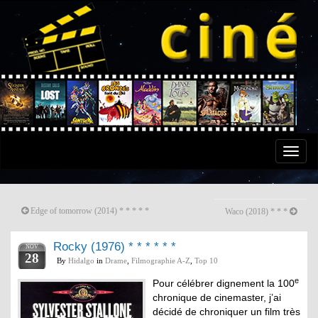
Toggle
naviga
Edge of tomorrow (2014) * * * * *
Waco (2018) * * *
Rocky (1976) * * * * * *
NOV
28
By
Hidalgo
in
Drame
,
Filmographie A-Z
,
Top 10
e
Pour célébrer dignement la 100
chronique de cinemaster, j’ai
décidé de chroniquer un film très