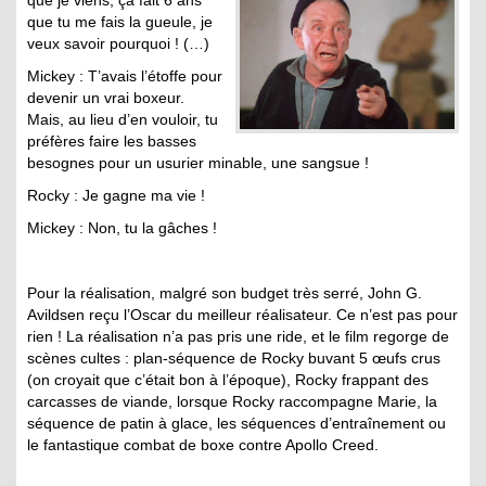
que je viens, ça fait 6 ans
que tu me fais la gueule, je
veux savoir pourquoi ! (…)
Mickey : T’avais l’étoffe pour
devenir un vrai boxeur.
Mais, au lieu d’en vouloir, tu
préfères faire les basses
besognes pour un usurier minable, une sangsue !
Rocky : Je gagne ma vie !
Mickey : Non, tu la gâches !
Pour la réalisation, malgré son budget très serré, John G.
Avildsen reçu l’Oscar du meilleur réalisateur. Ce n’est pas pour
rien ! La réalisation n’a pas pris une ride, et le film regorge de
scènes cultes : plan-séquence de Rocky buvant 5 œufs crus
(on croyait que c’était bon à l’époque), Rocky frappant des
carcasses de viande, lorsque Rocky raccompagne Marie, la
séquence de patin à glace, les séquences d’entraînement ou
le fantastique combat de boxe contre Apollo Creed.