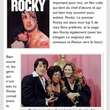
important pour moi, un film culte
qui tient du chef d’œuvre et qui
est bien trop souvent sous-
estimé,
Rocky
. Le premier
Rocky est dans mon top 5 de
mes films préférés, et la saga
des Rocky également (avec les
trilogies
Le seigneur des
anneaux
et
Retour vers le futur)
.
Bien
souve
nt, les
gens
qui
n’ont
pas vu
Rocky
consid
èrent
la