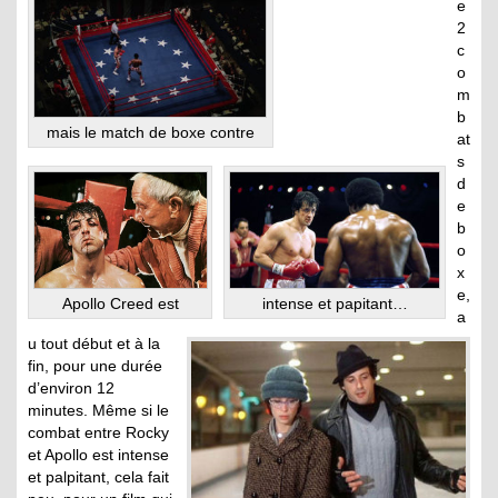
e
2
c
o
m
b
mais le match de boxe contre
at
s
d
e
b
o
x
e,
Apollo Creed est
intense et papitant…
a
u tout début et à la
fin, pour une durée
d’environ 12
minutes. Même si le
combat entre Rocky
et Apollo est intense
et palpitant, cela fait