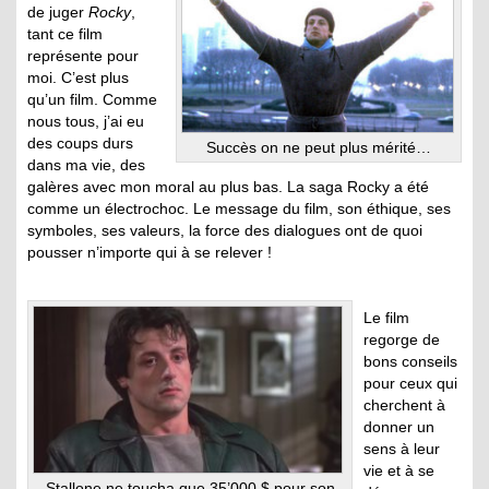
de juger
Rocky
,
tant ce film
représente pour
moi. C’est plus
qu’un film. Comme
nous tous, j’ai eu
des coups durs
Succès on ne peut plus mérité…
dans ma vie, des
galères avec mon moral au plus bas. La saga Rocky a été
comme un électrochoc. Le message du film, son éthique, ses
symboles, ses valeurs, la force des dialogues ont de quoi
pousser n’importe qui à se relever !
Le film
regorge de
bons conseils
pour ceux qui
cherchent à
donner un
sens à leur
vie et à se
Stallone ne toucha que 35’000 $ pour son