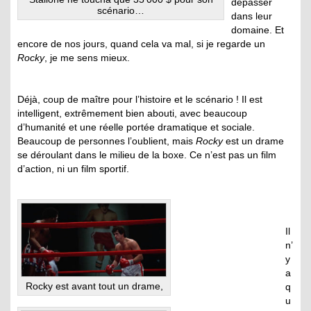
dépasser
scénario…
dans leur
domaine. Et
encore de nos jours, quand cela va mal, si je regarde un
Rocky
, je me sens mieux.
Déjà, coup de maître pour l’histoire et le scénario ! Il est
intelligent, extrêmement bien abouti, avec beaucoup
d’humanité et une réelle portée dramatique et sociale.
Beaucoup de personnes l’oublient, mais
Rocky
est un drame
se déroulant dans le milieu de la boxe. Ce n’est pas un film
d’action, ni un film sportif.
Il
n’
y
a
Rocky est avant tout un drame,
q
u