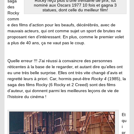
Rocky reçu plus d’une trentaine de prix, fut
saga
nominé aux Oscars 1977 10 fois et gagna 3
des
statues, dont celle du meilleur film!
Rocky
comm
e des films d’action pour les beaufs, décérébrés, avec de
mauvais acteurs, qui ont comme sujet un sport de brutes ne
proposant rien d’intéressant. En plus, comme le premier volet
a plus de 40 ans, ça ne vaut pas le coup.
Quelle erreur !!! J’ai réussi à convaincre des personnes
réticentes à la base de le regarder, et autant dire qu’elles ont
eu une très belle surprise. Elles ont très vite changé d’avis et
regretté leurs à priori. Car, hormis peut-être
Rocky 4
(1985), la
saga des films Rocky (6 Rocky et 2 Creed) sont des films
d’auteur, qui donnent parmi les meilleures leçons de vie de
l’histoire du cinéma !
Et
qu
i
pr