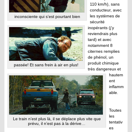
110 km/h), sans
conducteur, avec
les systèmes de
inconsciente qui s’est pourtant bien
sécurité
inopérants (j’y
reviendrais plus
tard) et avec
notamment 8
citernes remplies
de phénol, un
produit chimique
passée! Et sans frein à air en plus!
très dangereux et
hautem
ent
inflamm
able.
Toutes
les
Le train n’est plus là, il se déplace plus vite que
tentativ
prévu, il n’est pas à la dérive…
es