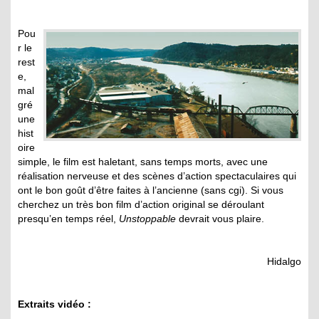
Pou
r le
rest
e,
mal
gré
une
hist
oire
simple, le film est haletant, sans temps morts, avec une
réalisation nerveuse et des scènes d’action spectaculaires qui
ont le bon goût d’être faites à l’ancienne (sans cgi). Si vous
cherchez un très bon film d’action original se déroulant
presqu’en temps réel,
Unstoppable
devrait vous plaire.
Hidalgo
Extraits vidéo :