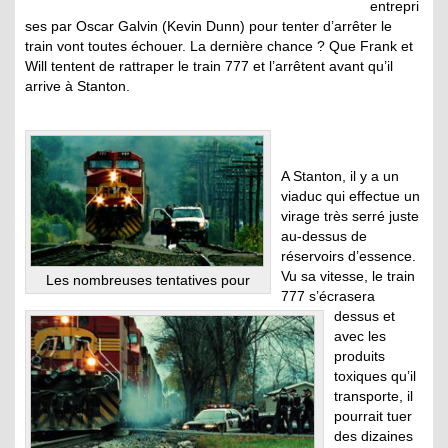
entrepri
ses par Oscar Galvin (Kevin Dunn) pour tenter d’arrêter le
train vont toutes échouer. La dernière chance ? Que Frank et
Will tentent de rattraper le train 777 et l’arrêtent avant qu’il
arrive à Stanton.
A Stanton, il y a un
viaduc qui effectue un
virage très serré juste
au-dessus de
réservoirs d’essence.
Vu sa vitesse, le train
Les nombreuses tentatives pour
777 s’écrasera
dessus et
avec les
produits
toxiques qu’il
transporte, il
pourrait tuer
des dizaines