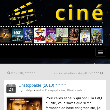
Toggle
naviga
JFK (1991) * * * * *
The voices of a distant star (2002) * * * *
Unstoppable (2010) * * * *
JUIN
21
By
Hidalgo
in
Action
,
Filmographie A-Z
,
Histoire vraie
Pour celles et ceux qui ont lu la FAQ
du site, vous savez que si ma
formation de base est graphiste, j’ai