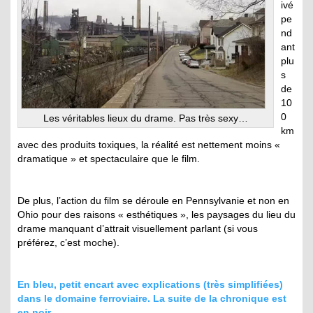
ivé
pe
nd
ant
plu
s
de
10
0
Les véritables lieux du drame. Pas très sexy…
km
avec des produits toxiques, la réalité est nettement moins «
dramatique » et spectaculaire que le film.
De plus, l’action du film se déroule en Pennsylvanie et non en
Ohio pour des raisons « esthétiques », les paysages du lieu du
drame manquant d’attrait visuellement parlant (si vous
préférez, c’est moche).
En bleu, petit encart avec explications (très simplifiées)
dans le domaine ferroviaire. La suite de la chronique est
en noir.