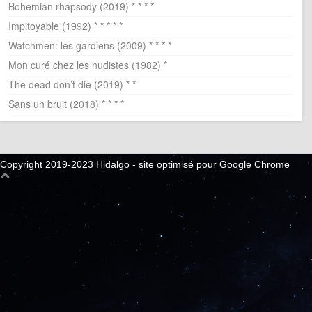
Bohemian rhapsody (2019) * * * *
Impitoyable (1992) * * * * *
Watchmen: les gardiens (2009) * * * *
Mon curé chez les nudistes (1982) *
The dead don’t die (2019) * *
Sans un bruit (2018) * * * *
Copyright 2019-2023 Hidalgo - site optimisé pour Google Chrome