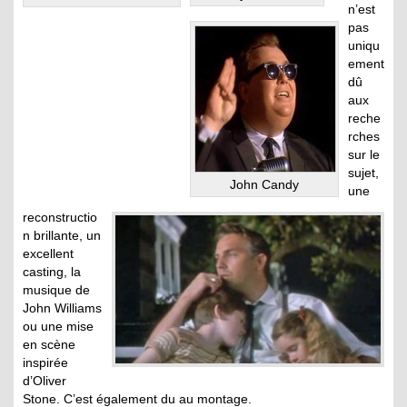
n’est
pas
uniqu
ement
dû
aux
reche
rches
sur le
sujet,
John Candy
une
reconstructio
n brillante, un
excellent
casting, la
musique de
John Williams
ou une mise
en scène
inspirée
d’Oliver
Stone. C’est également du au montage.