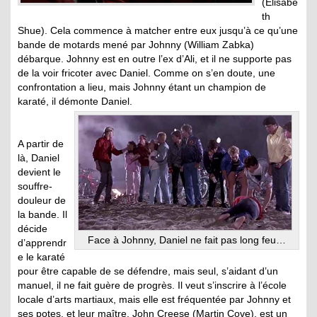
(Elisabe
th
Shue). Cela commence à matcher entre eux jusqu’à ce qu’une
bande de motards mené par Johnny (William Zabka)
débarque. Johnny est en outre l’ex d’Ali, et il ne supporte pas
de la voir fricoter avec Daniel. Comme on s’en doute, une
confrontation a lieu, mais Johnny étant un champion de
karaté, il démonte Daniel.
.
A partir de
là, Daniel
devient le
souffre-
douleur de
la bande. Il
décide
Face à Johnny, Daniel ne fait pas long feu…
d’apprendr
e le karaté
pour être capable de se défendre, mais seul, s’aidant d’un
manuel, il ne fait guère de progrès. Il veut s’inscrire à l’école
locale d’arts martiaux, mais elle est fréquentée par Johnny et
ses potes, et leur maître, John Creese (Martin Cove), est un