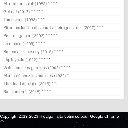
Meurtre au soleil (1982) * * * *
Get out (2017) * * * * *
Tombstone (1993) * * *
Pixar : collection des courts-métrages vol. 1 (2007) * * *
Pour un garçon (2002) * * * * *
La momie (1999) * * * *
Bohemian rhapsody (2019) * * * *
Impitoyable (1992) * * * * *
Watchmen: les gardiens (2009) * * * *
Mon curé chez les nudistes (1982) *
The dead don’t die (2019) * *
Sans un bruit (2018) * * * *
Copyright 2019-2023 Hidalgo - site optimisé pour Google Chrome