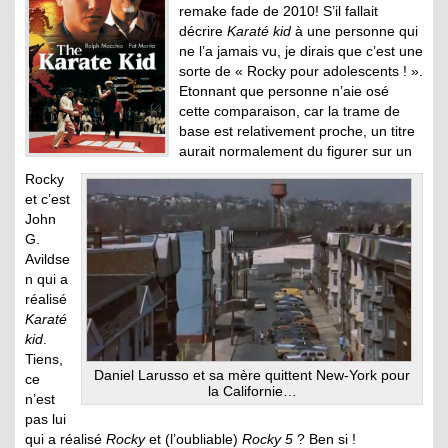
remake fade de 2010! S’il fallait
décrire
Karaté kid
à une personne qui
ne l’a jamais vu, je dirais que c’est une
sorte de « Rocky pour adolescents ! ».
Etonnant que personne n’aie osé
cette comparaison, car la trame de
base est relativement proche, un titre
aurait normalement du figurer sur un
Rocky
et c’est
John
G.
Avildse
n qui a
réalisé
Karaté
kid
.
Tiens,
Daniel Larusso et sa mère quittent New-York pour
ce
la Californie…
n’est
pas lui
qui a réalisé
Rocky
et (l’oubliable)
Rocky 5
? Ben si !