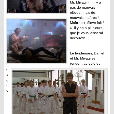
Mr. Miyagi « Il n’y a
pas de mauvais
élèves, mais de
mauvais maîtres !
Maître dit, élève fait !
». Il y en a plusieurs,
que je vous laisserai
découvrir.
Le lendemain, Daniel
et Mr. Miyagi se
rendent au dojo du
f
a
c
h
o