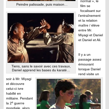
normal », le
Peindre palissade, puis maison…
film se
focalisant sur
l’entraînement
et la relation
maître / élève
entre Mr.
Miyagi et Daniel
et Daniel et Ali.
Il y a un
passage assez
émouvant
Tiens, sans le savoir avec ces travaux,
lorsque Daniel
Daniel apprend les bases du karaté…
rend visite un
soir à Mr. Miyagi
et découvre
celui-ci ivre
habillé en
militaire. Pendant
e
la 2
guerre
mondiale, alors