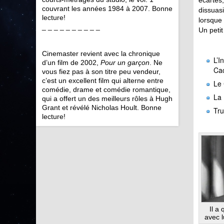
écartés,
couvrant les années 1984 à 2007. Bonne
dissuasi
lecture!
lorsque 
_ _ _ _ _ _ _ _ _ _
Un petit 
Cinemaster revient avec la chronique
L’I
d’un film de 2002,
Pour un garçon
. Ne
Cac
vous fiez pas à son titre peu vendeur,
c’est un excellent film qui alterne entre
Le 
comédie, drame et comédie romantique,
La 
qui a offert un des meilleurs rôles à Hugh
Grant et révélé Nicholas Hoult. Bonne
Tru
lecture!
Il a
avec l