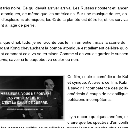
st très noire. Ce qui devait arriver arriva. Les Russes ripostent et lancen
atomiques, de même que les américains. Sur une musique douce, on 
 d’explosions atomiques, les ¾ de la planète est détruite, et les surviv
nt à l’âge de pierre.
ai que d’habitude, je ne raconte pas le film en entier, mais la scène du
ant Kong chevauchant la bombe atomique est tellement célèbre qu’o
ent comment cela va se terminer. Comme si on voulait garder le suspe
anic
, savoir si le paquebot va couler ou non.
Ce film, seule « comédie » de Kub
et cynique. A travers ce film, Ku
à savoir l’incompétence des politici
américain à coups de scientifiq
politiciens incompétents.
.
Il y a encore quelques années, on
croire que les spectres d’un confli