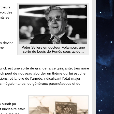
t leurs
voit des
ants se
n devine
Peter Sellers en docteur Folamour, une
nse
sorte de Louis de Funès sous acide…
rick est une sorte de grande farce grinçante, très noire
brick peut de nouveau aborder un thème qui lui est cher,
ens, et la folie de l’armée, ridiculisant l’état-major
ues mégalomanes, de généraux paranoïaques et de
 aurait pu
t nucléaire était