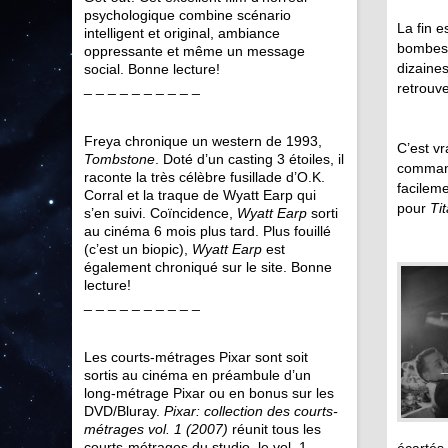
psychologique combine scénario
La fin e
intelligent et original, ambiance
bombes 
oppressante et même un message
dizaines
social. Bonne lecture!
_ _ _ _ _ _ _ _ _ _
retrouve
Freya chronique un western de 1993,
C’est vr
Tombstone
. Doté d’un casting 3 étoiles, il
command
raconte la très célèbre fusillade d’O.K.
facilem
Corral et la traque de Wyatt Earp qui
pour
Tit
s’en suivi. Coïncidence,
Wyatt Earp
sorti
au cinéma 6 mois plus tard. Plus fouillé
(c’est un biopic),
Wyatt Earp
est
également chroniqué sur le site. Bonne
lecture!
_ _ _ _ _ _ _ _ _ _
Les courts-métrages Pixar sont soit
sortis au cinéma en préambule d’un
long-métrage Pixar ou en bonus sur les
DVD/Bluray.
Pixar: collection des courts-
métrages vol. 1 (2007)
réunit tous les
courts-métrages du studio, le vol. 1