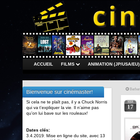
ACCUEIL
FILMS
ANIMATION (JP/USA/EU
Barbar
Bienvenue sur cinémaster!
Si cela ne te plaît pas, il y a Chuck Norris
MAR
17
qui va t’expliquer la vie. Il n’aime pas
qu’on lui bave sur les rouleaux!
Dates clés:
3.4.2019: Mise en ligne du site, avec 13