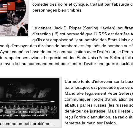
comédie très noire et cynique, traitant par l’absurde 
personnages bien timbrés.
Le général Jack D. Ripper (Sterling Hayden), souffra
d’érection (!!!) est persuadé que l’URSS est derrière t
qu’ils ont empoisonné l’eau potable des Etats-Unis ave
(seul) d’envoyer des dizaines de bombardiers équipés de bombes nuclé
 Ayant coupé sa base de toute communication avec l’extérieur, le Pent
 rappeler ses avions. Le président des États-Unis (Peter Sellers) fait
ce avec le haut commandement pour tenter d’éviter une guerre nucléai
L’armée tente d’intervenir sur la ba
paranoïaque, est persuadé que ce son
Mandrake (également Peter Sellers),
communiquer l’ordre d’annulation d
abattus par les russes (les russes s
demi-tour de justesse. Mais il reste 
reçu l’ordre d’annulation, sa radio 
remettre la main sur l’avion.
y a comme un petit problème…