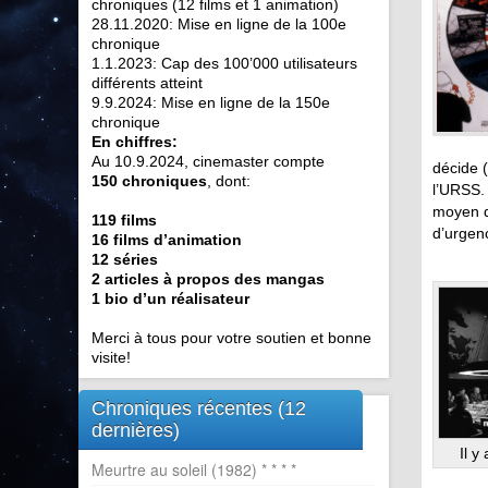
chroniques (12 films et 1 animation)
28.11.2020: Mise en ligne de la 100e
chronique
1.1.2023: Cap des 100’000 utilisateurs
différents atteint
9.9.2024: Mise en ligne de la 150e
chronique
En chiffres:
Au 10.9.2024, cinemaster compte
décide 
150 chroniques
, dont:
l’URSS.
moyen de
119 films
d’urgen
16 films d’animation
12 séries
2 articles à propos des mangas
1 bio d’un réalisateur
Merci à tous pour votre soutien et bonne
visite!
Chroniques récentes (12
dernières)
Il 
Meurtre au soleil (1982) * * * *