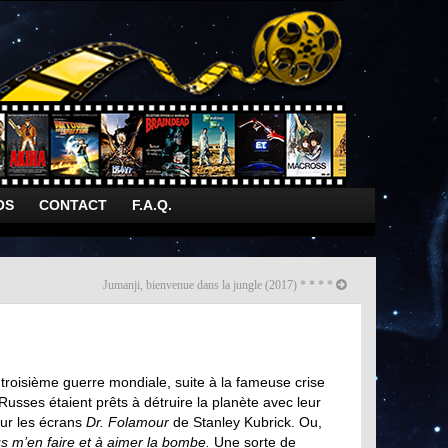
OS
CONTACT
F.A.Q.
Jumanji, bienvenue dans la jungle (2017) * * * *
troisième guerre mondiale, suite à la fameuse crise
usses étaient prêts à détruire la planète avec leur
sur les écrans
Dr. Folamour
de Stanley Kubrick. Ou,
us m’en faire et à aimer la bombe.
Une sorte de