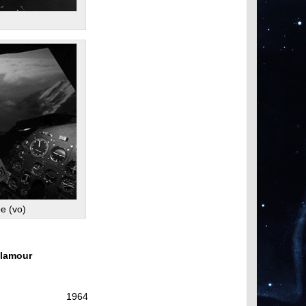
)
be (vo)
olamour
ie: 1964