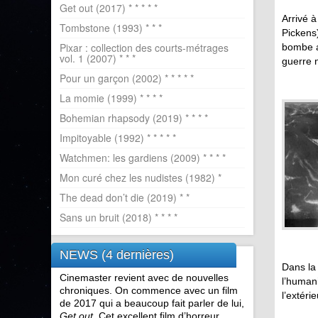
Get out (2017) * * * * *
Arrivé 
Tombstone (1993) * * *
Pickens
Pixar : collection des courts-métrages
bombe at
vol. 1 (2007) * * *
guerre n
Pour un garçon (2002) * * * * *
La momie (1999) * * * *
Bohemian rhapsody (2019) * * * *
Impitoyable (1992) * * * * *
Watchmen: les gardiens (2009) * * * *
Mon curé chez les nudistes (1982) *
The dead don’t die (2019) * *
Sans un bruit (2018) * * * *
NEWS (4 dernières)
Dans la
Cinemaster revient avec de nouvelles
l’humani
chroniques. On commence avec un film
l’extéri
de 2017 qui a beaucoup fait parler de lui,
Get out
. Cet excellent film d’horreur