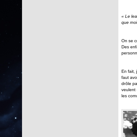
« Le le
que moi 
On se cr
Des enfa
personne
En fait,
faut avo
drôle pa
veulent
les com