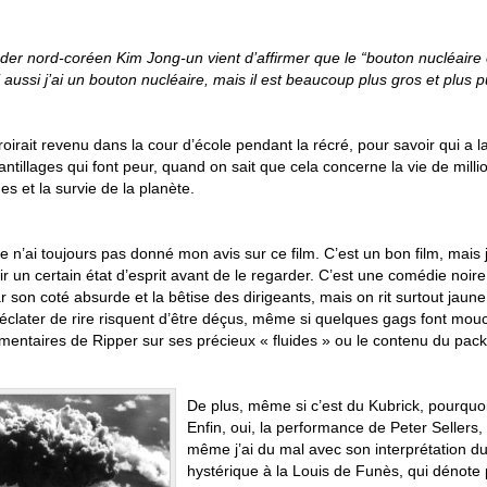
ader nord-coréen Kim Jong-un vient d’affirmer que le
“
bouton nucléaire
aussi j’ai un bouton nucléaire, mais il est beaucoup plus gros et plus pui
oirait revenu dans la cour d’école pendant la récré, pour savoir qui a l
ntillages qui font peur, quand on sait que cela concerne la vie de milli
s et la survie de la planète.
 je n’ai toujours pas donné mon avis sur ce film. C’est un bon film, mais 
ir un certain état d’esprit avant de le regarder. C’est une comédie noire 
r son coté absurde et la bêtise des dirigeants, mais on rit surtout jaun
 éclater de rire risquent d’être déçus, même si quelques gags font m
mentaires de Ripper sur ses précieux « fluides » ou le contenu du pack
De plus, même si c’est du Kubrick, pourquo
Enfin, oui, la performance de Peter Sellers,
même j’ai du mal avec son interprétation d
hystérique à la Louis de Funès, qui dénote p