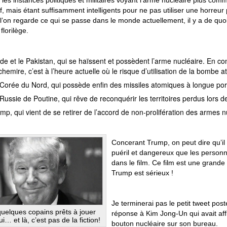
 les instances politiques et militaires voyant l’arme nucléaire plus c
f, mais étant suffisamment intelligents pour ne pas utiliser une horreur 
l’on regarde ce qui se passe dans le monde actuellement, il y a de quoi 
florilège.
nde et le Pakistan, qui se haïssent et possèdent l’arme nucléaire. En c
hemire, c’est à l’heure actuelle où le risque d’utilisation de la bombe at
Corée du Nord, qui possède enfin des missiles atomiques à longue porté
Russie de Poutine, qui rêve de reconquérir les territoires perdus lors 
mp, qui vient de se retirer de l’accord de non-prolifération des armes n
Concerant Trump, on peut dire qu’il 
puéril et dangereux que les person
dans le film. Ce film est une grande 
Trump est sérieux !
Je terminerai pas le petit tweet pos
 quelques copains prêts à jouer
réponse à Kim Jong-Un qui avait aff
ui… et là, c’est pas de la fiction!
bouton nucléaire sur son bureau.