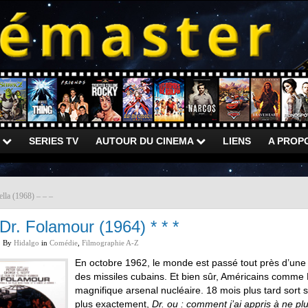
)
SERIES TV
AUTOUR DU CINEMA
LIENS
A PROP
ella (1968) – – –
Dr. Folamour (1964) * * *
By
Hidalgo
in
Comédie
,
Filmographie A-Z
En octobre 1962, le monde est passé tout près d’une 
des missiles cubains. Et bien sûr, Américains comme R
magnifique arsenal nucléaire. 18 mois plus tard sort 
plus exactement,
Dr. ou : comment j’ai appris à ne pl