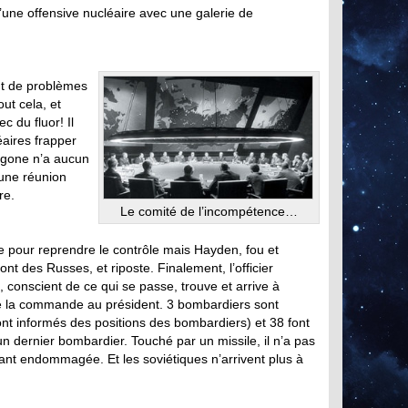
d’une offensive nucléaire avec une galerie de
nt de problèmes
out cela, et
c du fluor! Il
aires frapper
agone n’a aucun
 une réunion
re.
Le comité de l’incompétence…
se pour reprendre le contrôle mais Hayden, fou et
t des Russes, et riposte. Finalement, l’officier
 conscient de ce qui se passe, trouve et arrive à
e la commande au président. 3 bombardiers sont
ont informés des positions des bombardiers) et 38 font
un dernier bombardier. Touché par un missile, il n’a pas
étant endommagée. Et les soviétiques n’arrivent plus à