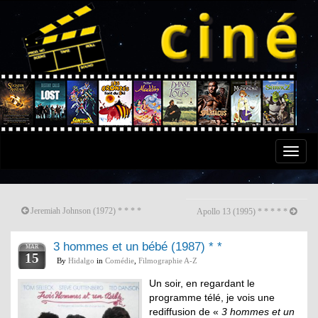
Toggle
naviga
Jeremiah Johnson (1972) * * * *
Apollo 13 (1995) * * * * *
3 hommes et un bébé (1987) * *
MAR
15
By
Hidalgo
in
Comédie
,
Filmographie A-Z
Un soir, en regardant le
programme télé, je vois une
rediffusion de «
3 hommes et un