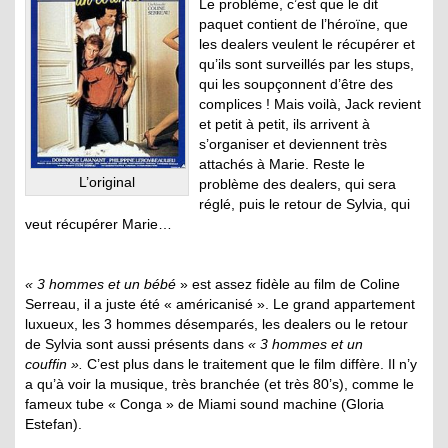
Le problème, c’est que le dit
paquet contient de l’héroïne, que
les dealers veulent le récupérer et
qu’ils sont surveillés par les stups,
qui les soupçonnent d’être des
complices ! Mais voilà, Jack revient
et petit à petit, ils arrivent à
s’organiser et deviennent très
attachés à Marie. Reste le
L’original
problème des dealers, qui sera
réglé, puis le retour de Sylvia, qui
veut récupérer Marie…
« 3 hommes et un bébé
» est assez fidèle au film de Coline
Serreau, il a juste été « américanisé ». Le grand appartement
luxueux, les 3 hommes désemparés, les dealers ou le retour
de Sylvia sont aussi présents dans
« 3 hommes et un
couffin ».
C’est plus dans le traitement que le film diffère. Il n’y
a qu’à voir la musique, très branchée (et très 80’s), comme le
fameux tube « Conga » de Miami sound machine (Gloria
Estefan).