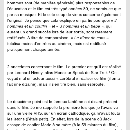
hommes sont (de manière générale) plus responsables de
l’éducation et le film est très typé années 80, ne serais-ce que
par sa musique. Et le coté coup de vieux concerne également
l’original. Je pense que cela explique en partie pourquoi
« 3
hommes et un couffin »
et
« 3 hommes et un bébé »,
qui
eurent un grand succès lors de leur sortie, sont rarement
rediffusés. A titre de comparaison, «
Le dîner de cons »
totalisa moins d’entrées au cinéma, mais est rediffusé
pratiquement chaque année.
2 anecdotes concernant le film. Le premier est qu’il est réalisé
par Leonard Nimoy, alias Monsieur Spock de Star Trek ! On
voyait mal un acteur aussi « cérébral » réaliser ce film (il en a
fait une dizaine), mais il s’en tire bien, sans esbroufe.
Le deuxième point est le fameux fantôme soi-disant présent
dans le film. Je me rappelle la première fois que je l’avais vu
sur une vieille VHS, sur un écran cathodique, ça m’avait foutu
les jetons (j’étais petit). En effet, lors de la scène où Jack
essaye de confier Marie à sa mère (à la 59 minutes du film),