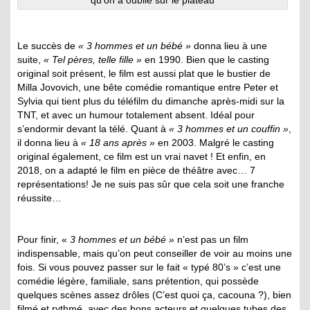
Le succès de
« 3 hommes et un bébé »
donna lieu à une
suite,
« Tel pères, telle fille »
en 1990. Bien que le casting
original soit présent, le film est aussi plat que le bustier de
Milla Jovovich, une bête comédie romantique entre Peter et
Sylvia qui tient plus du téléfilm du dimanche après-midi sur la
TNT, et avec un humour totalement absent. Idéal pour
s’endormir devant la télé. Quant à
« 3 hommes et un couffin »
,
il donna lieu à
« 18 ans après »
en 2003. Malgré le casting
original également, ce film est un vrai navet ! Et enfin, en
2018, on a adapté le film en pièce de théâtre avec… 7
représentations! Je ne suis pas sûr que cela soit une franche
réussite…
Pour finir, «
3 hommes et un bébé »
n’est pas un film
indispensable, mais qu’on peut conseiller de voir au moins une
fois. Si vous pouvez passer sur le fait « typé 80’s » c’est une
comédie légère, familiale, sans prétention, qui possède
quelques scènes assez drôles (C’est quoi ça, cacouna ?), bien
filmé et rythmé, avec des bons acteurs et quelques tubes des