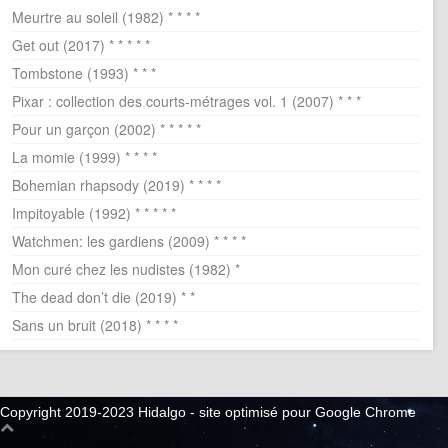
Meurtre au soleil (1982) * * * *
Get out (2017) * * * * *
Tombstone (1993) * * *
Pixar : collection des courts-métrages vol. 1 (2007) * * *
Pour un garçon (2002) * * * * *
La momie (1999) * * * *
Bohemian rhapsody (2019) * * * *
Impitoyable (1992) * * * * *
Watchmen: les gardiens (2009) * * * *
Mon curé chez les nudistes (1982) *
The dead don’t die (2019) * *
Sans un bruit (2018) * * * *
Copyright 2019-2023 Hidalgo - site optimisé pour Google Chrome