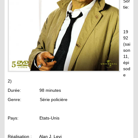
Sor
tie:
19
92
(sai
son
11,
épi
sod
e
2)
Durée: 98 minutes
Genre: Série policière
Pays: Etats-Unis
Réalisation : Alan J. Levi