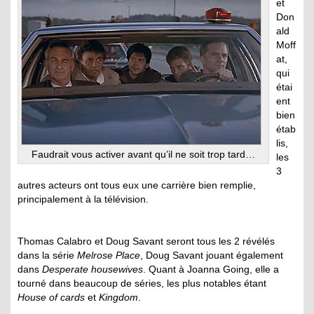
et
Don
ald
Moff
at,
qui
étai
ent
bien
étab
lis,
Faudrait vous activer avant qu’il ne soit trop tard…
les
3
autres acteurs ont tous eux une carrière bien remplie,
principalement à la télévision.
Thomas Calabro et Doug Savant seront tous les 2 révélés
dans la série
Melrose Place
, Doug Savant jouant également
dans
Desperate housewives
. Quant à Joanna Going, elle a
tourné dans beaucoup de séries, les plus notables étant
House of cards
et
Kingdom
.