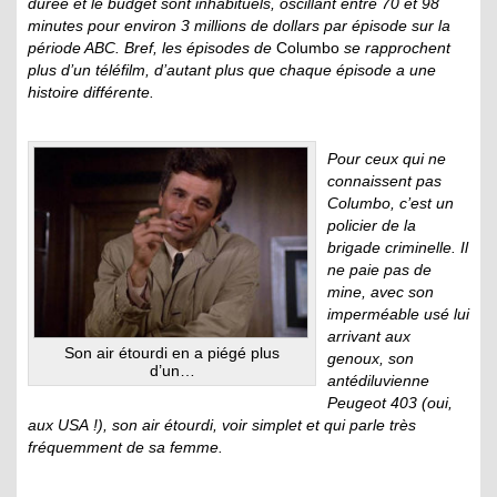
durée et le budget sont inhabituels, oscillant entre 70 et 98
minutes pour environ 3 millions de dollars par épisode sur la
période ABC. Bref, les épisodes de
Columbo
se rapprochent
plus d’un téléfilm, d’autant plus que chaque épisode a une
histoire différente.
Pour ceux qui ne
connaissent pas
Columbo, c’est un
policier de la
brigade criminelle. Il
ne paie pas de
mine, avec son
imperméable usé lui
arrivant aux
Son air étourdi en a piégé plus
genoux, son
d’un…
antédiluvienne
Peugeot 403 (oui,
aux USA !), son air étourdi, voir simplet et qui parle très
fréquemment de sa femme.