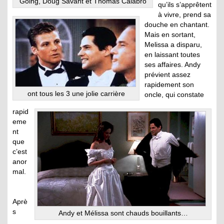
Going, Doug Savant et Thomas Calabro
qu’ils s’apprêtent
à vivre, prend sa
douche en chantant.
Mais en sortant,
Melissa a disparu,
en laissant toutes
ses affaires. Andy
prévient assez
rapidement son
ont tous les 3 une jolie carrière
oncle, qui constate
rapid
eme
nt
que
c’est
anor
mal.
Aprè
s
Andy et Mélissa sont chauds bouillants…