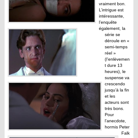
vraiment bon.
L’intrigue est
intéressante,
l’enquête
également, la
série se
déroule en «
semi-temps
réel »
(l’enlèvemen
t dure 13
heures), le
suspense va
crescendo
jusqu’à la fin
et les
acteurs sont
très bons.
Pour
l’anecdote,
hormis Peter
Falk