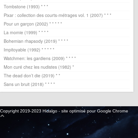
Tombstone (1993) * * *
Pixar : collection des courts-métrages vol. 1 (2007) * * *
Pour un garçon (2002) * * * * *
La momie (1999) * * * *
Bohemian rhapsody (2019) * * * *
Impitoyable (1992) * * * * *
Watchmen: les gardiens (2009) * * * *
Mon curé chez les nudistes (1982) *
The dead don’t die (2019) * *
Sans un bruit (2018) * * * *
Copyright 2019-2023 Hidalgo - site optimisé pour Google Chrome