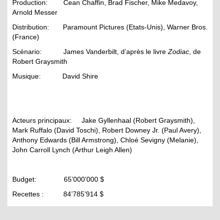
Production: Cean Chaffin, Brad Fischer, Mike Medavoy,
Arnold Messer
Distribution: Paramount Pictures (Etats-Unis), Warner Bros.
(France)
Scénario: James Vanderbilt, d’après le livre
Zodiac
, de
Robert Graysmith
Musique: David Shire
Acteurs principaux: Jake Gyllenhaal (Robert Graysmith),
Mark Ruffalo (David Toschi), Robert Downey Jr. (Paul Avery),
Anthony Edwards (Bill Armstrong), Chloé Sevigny (Melanie),
John Carroll Lynch (Arthur Leigh Allen)
Budget: 65’000’000 $
Recettes : 84’785’914 $