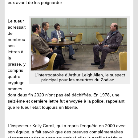
eux avant de les poignarder.
Le tueur
adressait
de
nombreu
ses
lettres à
la
presse, y
compris
L’interrogatoire d’Arthur Leigh Allen, le suspect
quatre
principal pour les meurtres du Zodiac…
cryptogr
ammes
dont deux fin 2020 n’ont pas été déchiffrés. En 1978, une
seizième et dernière lettre fut envoyée à la police, rappelant
que le tueur était toujours en liberté.
L’inspecteur Kelly Caroll, qui a repris l’enquête en 2000 avec
son équipe, a fait savoir que des preuves complémentaires
récemment découvertes pourrait révéler le profil génétique