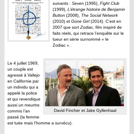
suivants :
Seven
(1995),
Fight Club
(1999),
L’étrange histoire de Benjamin
Button
(2008),
The Social Network
(2010) et
Gone Girl
(2014). C’est en
2007 que sort
Zodiac
, film inspiré de
faits réels, qui retrace l’enquête sur le
tueur en série surnommé « le
Zodiac ».
Le 4 juillet 1969,
un couple est
agressé à Vallejo
en Californie par
un individu qui a
appelé la police
et qui revendique
aussi un meurtre
David Fincher et Jake Gyllenhaal
commis l’an
passé (la femme
est tuée mais l’homme a survécu).