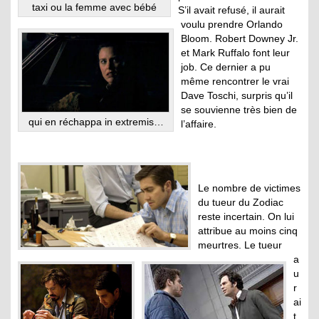
taxi ou la femme avec bébé
S’il avait refusé, il aurait
voulu prendre Orlando
Bloom. Robert Downey Jr.
et Mark Ruffalo font leur
job. Ce dernier a pu
même rencontrer le vrai
Dave Toschi, surpris qu’il
se souvienne très bien de
qui en réchappa in extremis…
l’affaire.
Le nombre de victimes
du tueur du Zodiac
reste incertain. On lui
attribue au moins cinq
meurtres. Le tueur
a
u
r
ai
t