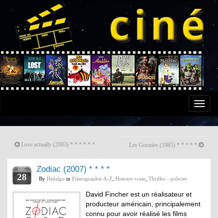
Toggle
naviga
Love actually (2003) * * * * * *
Les Goonies (1985) * * * * *
Zodiac (2007) * * * *
DÉC
28
By
Hidalgo
in
Filmographie A-Z
,
Histoire vraie
,
Thriller - policier
David Fincher est un réalisateur et
producteur américain, principalement
connu pour avoir réalisé les films