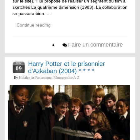
sur le site), il lui propose de réaliser un segment du film à
sketches La quatrième dimension (1983). La collaboration
se passera bien. …
Continue reading
Faire un commentaire
Harry Potter et le prisonnier
NOV
09
d’Azkaban (2004) * * * *
By
Hidalgo
in
Fantastique
,
Filmographie A-Z