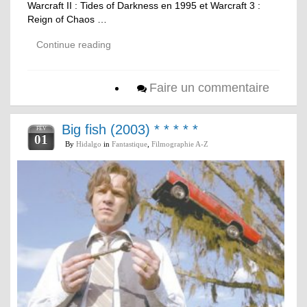
Warcraft II : Tides of Darkness en 1995 et Warcraft 3 :
Reign of Chaos …
Continue reading
Faire un commentaire
Big fish (2003) * * * * *
FÉV
01
By
Hidalgo
in
Fantastique
,
Filmographie A-Z