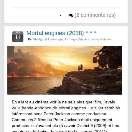
(2 commentaires)
Mortal engines (2018) * * *
AVR
11
By
Hidalgo
in
Fantastique
,
Filmographie A-Z
,
Science-fiction
En allant au cinéma voir je ne sais plus quel film, j’avais
vu la bande-annonce de Mortal engines. Le sujet semblait
intéressant avec Peter Jackson comme producteur.
Comme les 2 films où Peter Jackson était uniquement
producteur m’avaient plu (à savoir District 9 (2009) et Les
aventures de Tintin : le secret de la Licorne (2011)), …