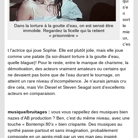
qui
s’e
n
sort
Dans la torture à la goutte d’eau, on est sensé être
le
immobile. Regardez la ficelle qui la retient
mie
« prisonnière »
ux,
c’es
t l’actrice qui joue Sophie. Elle est plutôt jolie, mais elle joue
comme une patate (la soi-disant torture à la goutte d’eau,
quelle blague)! Pour le reste, entre le manque de charisme, la
démotivation, des acteurs vraiment amateurs ou certains qui
ne devaient pas boire que de l’eau durant le tournage, on
atteint un rare niveau d’incompétence. Je n’aurais jamais cru
dire cela, mais Vin Diesel et Steven Seagal sont d’excellents
acteurs en comparaison.
musique/bruitages :
vous vous rappellez des musiques bien
nazes d’AB production ? Ben, c’est du même niveau, avec une
touche « Bontempi 80’s » bien crispante. Des musiques au
synthé passe-partout et sans imagination, probablement
composée en un après-midi par un yes man peu inspiré.