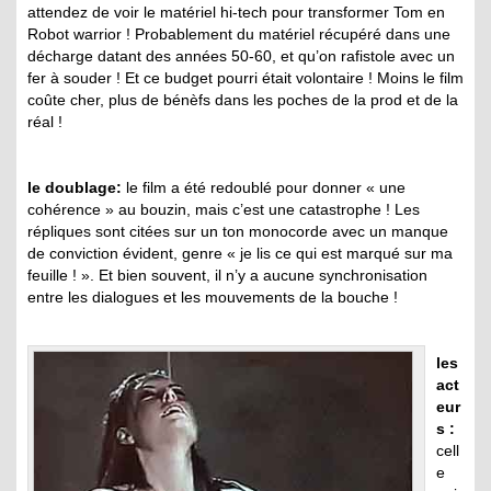
attendez de voir le matériel hi-tech pour transformer Tom en
Robot warrior ! Probablement du matériel récupéré dans une
décharge datant des années 50-60, et qu’on rafistole avec un
fer à souder ! Et ce budget pourri était volontaire ! Moins le film
coûte cher, plus de bénèfs dans les poches de la prod et de la
réal !
le doublage:
le film a été redoublé pour donner « une
cohérence » au bouzin, mais c’est une catastrophe ! Les
répliques sont citées sur un ton monocorde avec un manque
de conviction évident, genre « je lis ce qui est marqué sur ma
feuille ! ». Et bien souvent, il n’y a aucune synchronisation
entre les dialogues et les mouvements de la bouche !
les
act
eur
s :
cell
e