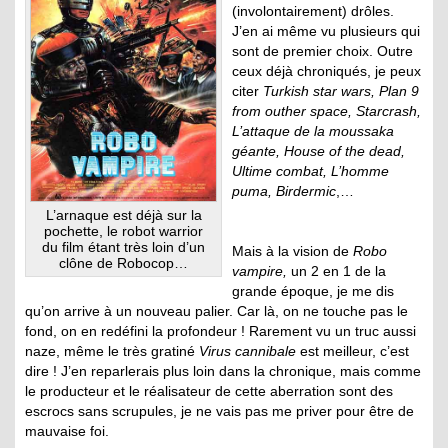
(involontairement) drôles.
J’en ai même vu plusieurs qui
sont de premier choix. Outre
ceux déjà chroniqués, je peux
citer
Turkish star wars, Plan 9
from outher space, Starcrash,
L’attaque de la moussaka
géante, House of the dead,
Ultime combat, L’homme
puma, Birdermic
,…
L’arnaque est déjà sur la
pochette, le robot warrior
du film étant très loin d’un
Mais à la vision de
Robo
clône de Robocop…
vampire,
un 2 en 1 de la
grande époque, je me dis
qu’on arrive à un nouveau palier. Car là, on ne touche pas le
fond, on en redéfini la profondeur ! Rarement vu un truc aussi
naze, même le très gratiné
Virus cannibale
est meilleur, c’est
dire ! J’en reparlerais plus loin dans la chronique, mais comme
le producteur et le réalisateur de cette aberration sont des
escrocs sans scrupules, je ne vais pas me priver pour être de
mauvaise foi.