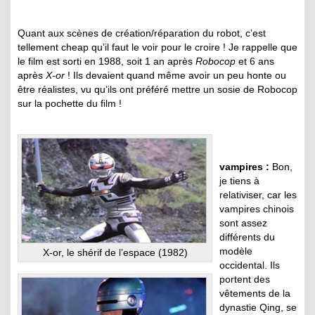
Quant aux scènes de création/réparation du robot, c’est
tellement cheap qu’il faut le voir pour le croire ! Je rappelle que
le film est sorti en 1988, soit 1 an après
Robocop
et 6 ans
après
X-or
! Ils devaient quand même avoir un peu honte ou
être réalistes, vu qu’ils ont préféré mettre un sosie de Robocop
sur la pochette du film !
vampires :
Bon,
je tiens à
relativiser, car les
vampires chinois
sont assez
différents du
modèle
X-or, le shérif de l’espace (1982)
occidental. Ils
portent des
vêtements de la
dynastie Qing, se