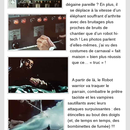
dégaine pareille ? En plus, il
se déplace à la vitesse d’un
éléphant souffrant d’arthrite
avec des bruitages plus
proches de bruits de
chantier que d’un robot hi-
tech ! Les photos parlent
d’elles-mêmes, j’ai vu des
costumes de carnaval « fait
maison » bien plus réussis
que ce… « truc » !
A partir de là, le Robot
warrior va traquer le
parrain, combattre le prêtre
taoïste et les vampires
sautillants avec leurs
attaques surpuissantes : des
étincelles au bout des doigts
(et, de temps en temps, des
bombinettes de fumée) !!!