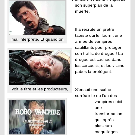
son superplan de la
muerte.
Il a recruté un prêtre
taoïste qui lui fournit une
mal interprété. Et quand on
armée de vampires
sautillants pour protéger
son traffic de drogue ! La
drogue est cachée dans
les cercueils, et les vilains
pabôs la protègent.
voit le titre et les producteurs,
S’ensuit une scène
surréaliste ou l’un des
vampires subit
une
transformation
qui, après
plusieurs
maquillages