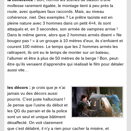
mollesse rarement égalée, le montage tient à peu près la
route, avec quelques faux raccords. Mais, au niveau
cohérence, niet. Des exemples ? Le prêtre taoïste est en
pleine nature avec 3 hommes dans un petit 4×4, ils sont
attaqués et, en 3 secondes, son armée de vampires arrive !
Dans le même genre, alors que 2 hommes armés disent « Ne
bougez pas ! » à un groupe à 10 mètres d’eux, ils s’enfuient et
courent 100 mètres. Le temps que les 2 hommes armés les
rattrapent, ils ont eu le temps de monter sur un bateau,
l’allumer et être à plus de 50 mètres de la berge ! Bon, peut-
être qu’ils venaient d’apprendre qui réalisait le film pour détaler
aussi vite…
les décors :
je crois que je n’ai
jamais vu des décors aussi
pourris. C’est juste hallucinant !
Je pense que l’usine du début et
les QG du parrain et de la police
sont un seul et unique bâtiment
désaffecté. On voit clairement
que c’est délabré, il n’y a rien pour cacher la misère, et