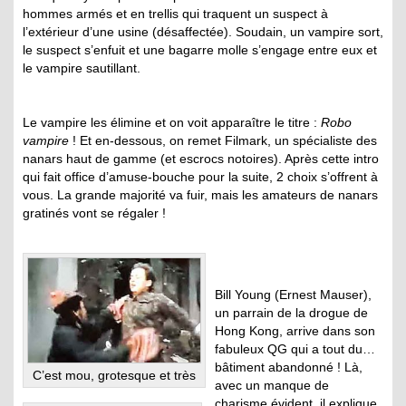
hommes armés et en trellis qui traquent un suspect à
l’extérieur d’une usine (désaffectée). Soudain, un vampire sort,
le suspect s’enfuit et une bagarre molle s’engage entre eux et
le vampire sautillant.
Le vampire les élimine et on voit apparaître le titre :
Robo
vampire
! Et en-dessous, on remet Filmark, un spécialiste des
nanars haut de gamme (et escrocs notoires). Après cette intro
qui fait office d’amuse-bouche pour la suite, 2 choix s’offrent à
vous. La grande majorité va fuir, mais les amateurs de nanars
gratinés vont se régaler !
Bill Young (Ernest Mauser),
un parrain de la drogue de
Hong Kong, arrive dans son
fabuleux QG qui a tout du…
bâtiment abandonné ! Là,
C’est mou, grotesque et très
avec un manque de
charisme évident, il explique