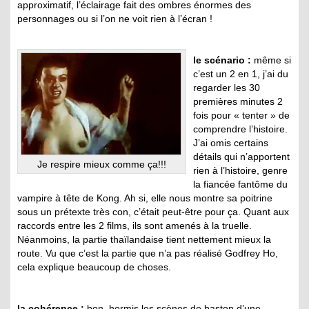
approximatif, l’éclairage fait des ombres énormes des
personnages ou si l’on ne voit rien à l’écran !
le scénario :
même si
c’est un 2 en 1, j’ai du
regarder les 30
premières minutes 2
fois pour « tenter » de
comprendre l’histoire.
J’ai omis certains
détails qui n’apportent
Je respire mieux comme ça!!!
rien à l’histoire, genre
la fiancée fantôme du
vampire à tête de Kong. Ah si, elle nous montre sa poitrine
sous un prétexte très con, c’était peut-être pour ça. Quant aux
raccords entre les 2 films, ils sont amenés à la truelle.
Néanmoins, la partie thaïlandaise tient nettement mieux la
route. Vu que c’est la partie que n’a pas réalisé Godfrey Ho,
cela explique beaucoup de choses.
la cohérence :
bon, hormis les scènes de baston d’une