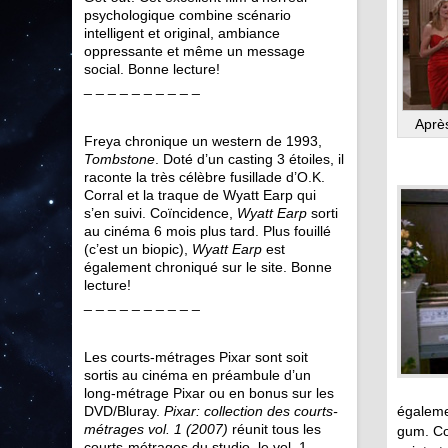
psychologique combine scénario
intelligent et original, ambiance
oppressante et même un message
social. Bonne lecture!
_ _ _ _ _ _ _ _ _ _
Après
Freya chronique un western de 1993,
Tombstone
. Doté d’un casting 3 étoiles, il
raconte la très célèbre fusillade d’O.K.
Corral et la traque de Wyatt Earp qui
s’en suivi. Coïncidence,
Wyatt Earp
sorti
au cinéma 6 mois plus tard. Plus fouillé
(c’est un biopic),
Wyatt Earp
est
également chroniqué sur le site. Bonne
lecture!
_ _ _ _ _ _ _ _ _ _
Les courts-métrages Pixar sont soit
sortis au cinéma en préambule d’un
long-métrage Pixar ou en bonus sur les
égaleme
DVD/Bluray.
Pixar: collection des courts-
métrages vol. 1 (2007)
réunit tous les
gum. Co
courts-métrages du studio, le vol. 1