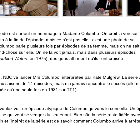
sode est surtout un hommage à Madame Columbo. On croit la voir sur
o à la fin de l’épisode, mais ce n’est pas elle : c’est une photo de sa
olumbo parle plusieurs fois par épisodes de sa femme, mais on ne sait
nd-chose sur elle. On ne la voit jamais, mais dans plusieurs épisodes
oubled Waters
en 1975), des gens affirment qu’ils l’ont croisée.
, NBC va lancer Mrs Columbo, interprétée par Kate Mulgrew. La série 
ux saisons de 14 épisodes, mais n’a jamais rencontré le succès (elle n
usée qu’une seule fois en 1981 sur TF1).
voulez voir un épisode atypique de Columbo, je vous le conseille. Un é
se qui veut se venger du lieutenant. Bien sûr, la série reste fidèle avec
in et l’intérêt de la série est de savoir comment Columbo arrive à arrête