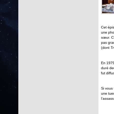
Cet épi
une phot
sœur. C
pas gra
(dont
Tr
En 1979
duré de
fut diff
Si vous 
une tueu
l’assass