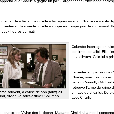
t apprend que Charlie a gagné un pari (l’argent dans l’enveloppe corre
demande à Vivian ce qu’elle a fait après avoir vu Charlie ce soir-là. A
 au lieutenant la « vérité » : elle a soupé en compagnie de son amant. Il
rs deux heures du matin.
Columbo interroge ensuit
confirme son alibi. Elle s’
aux toilettes. Cela lui a pr
Le lieutenant pense que c’
Charlie, mais des indices
certain Connolly (Michael 
retrouvé l’arme du crime 
me souvent, à cause de son (faux) air
en face de chez-lui. De plu
urdi, Vivian va sous-estimer Columbo…
avec Charlie.
soupçonne Vivian dès le départ. Madame Dimitri lui a menti concernant s