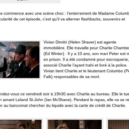
de commence avec une scène choc : l’enterrement de Madame Columb
cularité de cet épisode, c’est qu’il va alterner flashbacks, souvenirs et
.
Vivian Dimitri (Helen Shaver) est agente
immobilière. Elle travaille pour Charlie Chambe
(Ed Winter). Il y a 10 ans, son mari Peter est 
en prison. Il a été condamné pour escroquerie
associé Charlie l’ayant trahi et livré à la police.
Vivian tient Charlie et le lieutenant Columbo (P
Falk) responsables de sa mort.
endez-vous ce vendredi soir à 19h30 avec Charlie au bureau. Elle le tue
n amant Leland St-John (Ian McShane). Pendant le repas, elle va se ref
er au bancomat chercher du liquide avec la carte de crédit de Charlie.