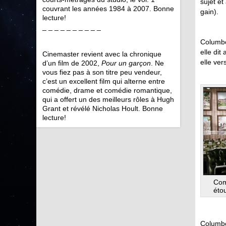
sujet e
couvrant les années 1984 à 2007. Bonne
gain).
lecture!
_ _ _ _ _ _ _ _ _ _
Columbo 
elle dit
Cinemaster revient avec la chronique
elle ve
d’un film de 2002,
Pour un garçon
. Ne
vous fiez pas à son titre peu vendeur,
c’est un excellent film qui alterne entre
comédie, drame et comédie romantique,
qui a offert un des meilleurs rôles à Hugh
Grant et révélé Nicholas Hoult. Bonne
lecture!
Com
éto
Columbo 