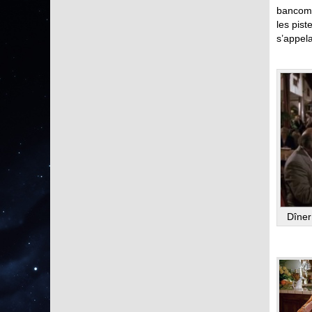
bancomat
les pist
s’appela
Dîner