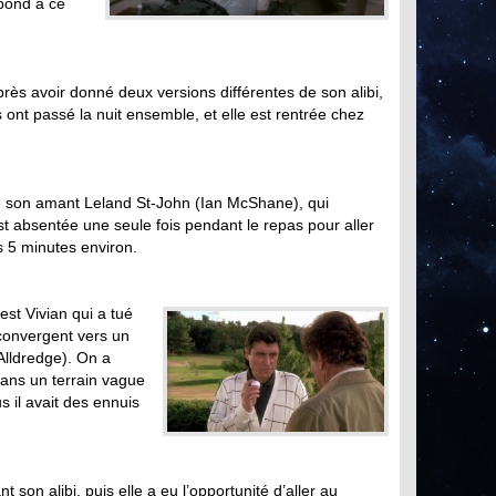
spond à ce
près avoir donné deux versions différentes de son alibi,
s ont passé la nuit ensemble, et elle est rentrée chez
e son amant Leland St-John (Ian McShane), qui
est absentée une seule fois pendant le repas pour aller
is 5 minutes environ.
est Vivian qui a tué
 convergent vers un
Alldredge). On a
dans un terrain vague
s il avait des ennuis
on alibi, puis elle a eu l’opportunité d’aller au