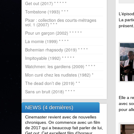
Get out (2017) * * * * *
Tombstone (1993) * * *
L’épiso
Pixar : collection des courts-métrages
La parti
vol. 1 (2007) * * *
présent
Pour un garçon (2002) * * * * *
La momie (1999) * * * *
Bohemian rhapsody (2019) * * * *
Impitoyable (1992) * * * * *
Watchmen: les gardiens (2009) * * * *
Mon curé chez les nudistes (1982) *
The dead don’t die (2019) * *
Sans un bruit (2018) * * * *
Elle a r
avec so
NEWS (4 dernières)
pour all
Cinemaster revient avec de nouvelles
chroniques. On commence avec un film
de 2017 qui a beaucoup fait parler de lui,
Get out
. Cet excellent film d’horreur