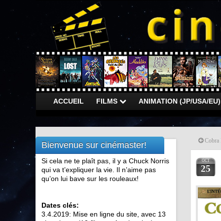
ACCUEIL
FILMS
ANIMATION (JP/USA/EU
Cobra 
Bienvenue sur cinémaster!
Si cela ne te plaît pas, il y a Chuck Norris
OCT
25
qui va t’expliquer la vie. Il n’aime pas
qu’on lui bave sur les rouleaux!
Dates clés:
3.4.2019: Mise en ligne du site, avec 13