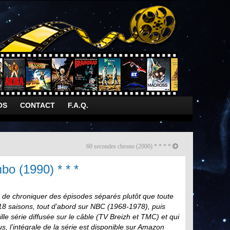
OS
CONTACT
F.A.Q.
60 secondes chrono (2000) * * * *
o (1990) * * *
 de chroniquer des épisodes séparés plutôt que toute
 18 saisons, tout d’abord sur NBC (1968-1978), puis
lle série diffusée sur le câble (TV Breizh et TMC) et qui
, l’intégrale de la série est disponible sur Amazon