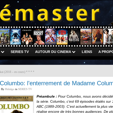
)
SERIES TV
AUTOUR DU CINEMA
LIENS
A PROP
kai (2018 – en cours) * * * *
Columbo: l’enterrement de Madame Columb
By
Hidalgo
in
SERIES TV
Préambule :
Pour
Columbo
, nous avons décidé
la série.
Columbo
, c’est 69 épisodes étalés sur
ABC (1989-2003). C’est actuellement la plus viei
réalise encore de très bonnes audiences. De plus