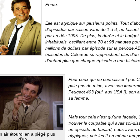
Prime.
Elle est atypique sur plusieurs points. Tout d’a
d’épisodes par saison varie de 1 à 8, ne faisan
par an dès 1995. De plus, la durée et le budget
inhabituels, oscillant entre 70 et 98 minutes pou
millions de dollars par épisode sur la période AB
épisodes de
Colombo
se rapprochent plus d’un t
d’autant plus que chaque épisode a une histoire 
Pour ceux qui ne connaissent pas Col
paie pas de mine, avec son impermé
Peugeot 403 (oui, aux USA !), son ai
sa femme.
Mais tout cela n’est qu’une façade, 
trouver le coupable qui avait soi-di
un épisode au hasard, nous avons c
n air étourdi en a piégé plus
atypiques, voir les 2 en même temp
d’un…