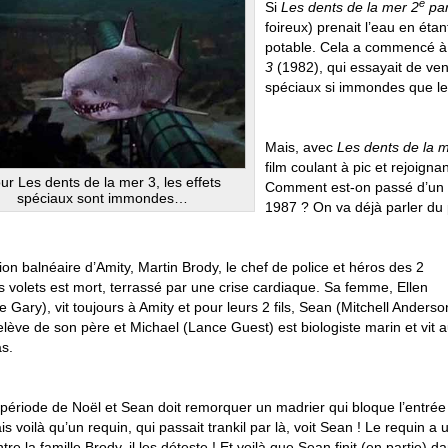
e
Si
Les dents de la mer 2
par
foireux) prenait l’eau en étan
potable. Cela a commencé à 
3
(1982), qui essayait de ven
spéciaux si immondes que le
Mais, avec
Les dents de la 
film coulant à pic et rejoigna
ur Les dents de la mer 3, les effets
Comment est-on passé d’un c
spéciaux sont immondes…
1987 ? On va déjà parler du
tion balnéaire d’Amity, Martin Brody, le chef de police et héros des 2
s volets est mort, terrassé par une crise cardiaque. Sa femme, Ellen
e Gary), vit toujours à Amity et pour leurs 2 fils, Sean (Mitchell Anderso
relève de son père et Michael (Lance Guest) est biologiste marin et vit 
s.
a période de Noël et Sean doit remorquer un madrier qui bloque l’entrée
is voilà qu’un requin, qui passait trankil par là, voit Sean ! Le requin a 
tre la famille Brody, il les déteste ! Et voilà que Sean finit (en partie) d