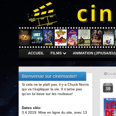
ACCUEIL
FILMS
ANIMATION (JP/USA/EU
Les mi
Bienvenue sur cinémaster!
Si cela ne te plaît pas, il y a Chuck Norris
NOV
30
qui va t’expliquer la vie. Il n’aime pas
qu’on lui bave sur les rouleaux!
Dates clés:
3.4.2019: Mise en ligne du site, avec 13