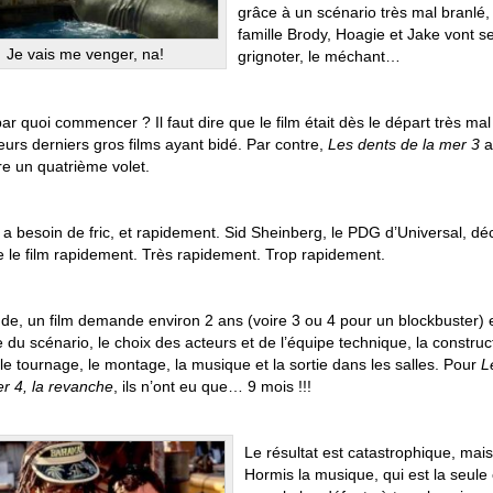
grâce à un scénario très mal branlé, 
famille Brody, Hoagie et Jake vont se
Je vais me venger, na!
grignoter, le méchant…
ar quoi commencer ? Il faut dire que le film était dès le départ très m
eurs derniers gros films ayant bidé. Par contre,
Les dents de la mer 3
a
re un quatrième volet.
a besoin de fric, et rapidement. Sid Sheinberg, le PDG d’Universal, dé
e le film rapidement. Très rapidement. Trop rapidement.
ude, un film demande environ 2 ans (voire 3 ou 4 pour un blockbuster) 
re du scénario, le choix des acteurs et de l’équipe technique, la constru
le tournage, le montage, la musique et la sortie dans les salles. Pour
L
er 4, la revanche
, ils n’ont eu que… 9 mois !!!
Le résultat est catastrophique, mai
Hormis la musique, qui est la seule 