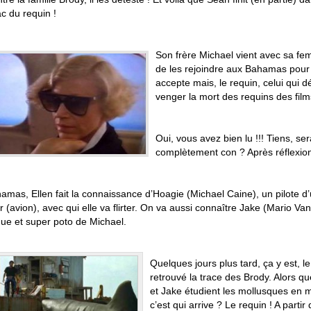
c du requin !
Son frère Michael vient avec sa fem
de les rejoindre aux Bahamas pour 
accepte mais, le requin, celui qui 
venger la mort des requins des film
Oui, vous avez bien lu !!! Tiens, ser
complètement con ? Après réflexion
amas, Ellen fait la connaissance d’Hoagie (Michael Caine), un pilote d
 (avion), avec qui elle va flirter. On va aussi connaître Jake (Mario Va
gue et super poto de Michael.
Quelques jours plus tard, ça y est, l
retrouvé la trace des Brody. Alors q
et Jake étudient les mollusques en m
c’est qui arrive ? Le requin ! A partir 