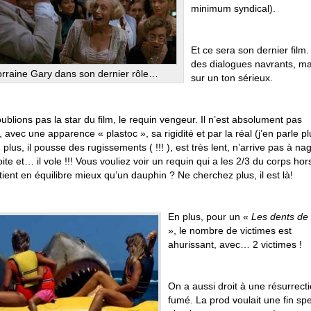
minimum syndical).
Et ce sera son dernier film.
des dialogues navrants, mai
rraine Gary dans son dernier rôle…
sur un ton sérieux.
ublions pas la star du film, le requin vengeur. Il n’est absolument pas
, avec une apparence « plastoc », sa rigidité et par la réal (j’en parle pl
n plus, il pousse des rugissements ( !!! ), est très lent, n’arrive pas à na
oite et… il vole !!! Vous vouliez voir un requin qui a les 2/3 du corps hor
 tient en équilibre mieux qu’un dauphin ? Ne cherchez plus, il est là!
En plus, pour un «
Les dents de
», le nombre de victimes est
ahurissant, avec… 2 victimes !
On a aussi droit à une résurrect
fumé. La prod voulait une fin spe