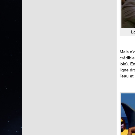
Lo
Mais n’o
crédible
loin). E
ligne dr
l’eau et