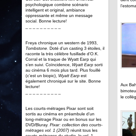
psychologique combine scénario
l’estoma
intelligent et original, ambiance
oppressante et même un message
social. Bonne lecture!
_ _ _ _ _ _ _ _ _ _
Freya chronique un western de 1993,
Tombstone
. Doté d’un casting 3 étoiles, il
raconte la très célèbre fusillade d’O.K.
Corral et la traque de Wyatt Earp qui
s’en suivi. Coïncidence,
Wyatt Earp
sorti
au cinéma 6 mois plus tard. Plus fouillé
(c’est un biopic),
Wyatt Earp
est
également chroniqué sur le site. Bonne
Aux Bah
lecture!
bimoteur
_ _ _ _ _ _ _ _ _ _
le collè
Les courts-métrages Pixar sont soit
sortis au cinéma en préambule d’un
long-métrage Pixar ou en bonus sur les
DVD/Bluray.
Pixar: collection des courts-
métrages vol. 1 (2007)
réunit tous les
courts-métrages du studio, le vol. 1