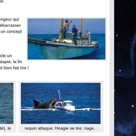
ux.
vengeur qui
débarrasser
r un concept
vole un
apté, la fin
bien fait rire !
é), le
requin attaque, Hoagie se tire, nage…