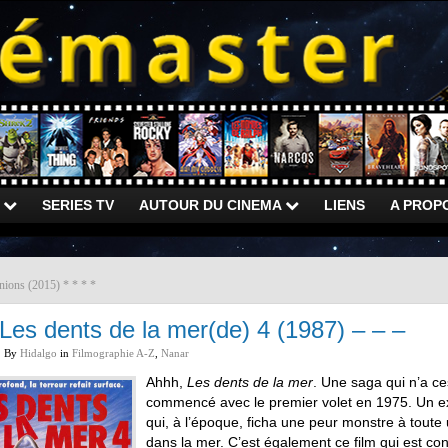
)
SERIES TV
AUTOUR DU CINEMA
LIENS
A PROP
nions (2015) * * * *
Les dents de la mer(de) 4 (1987) – – –
By
Hidalgo
in
Filmographie A-Z
,
Nanar
Ahhh,
Les dents de la mer
. Une saga qui n’a ces
commencé avec le premier volet en 1975. Un exce
qui, à l’époque, ficha une peur monstre à toute 
dans la mer. C’est également ce film qui est c