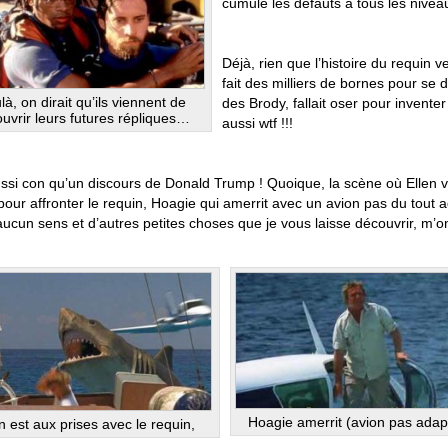
cumule les défauts à tous les nivea
Déjà, rien que l’histoire du requin 
fait des milliers de bornes pour se 
à, on dirait qu’ils viennent de
des Brody, fallait oser pour invente
uvrir leurs futures répliques…
aussi wtf !!!
ussi con qu’un discours de Donald Trump ! Quoique, la scène où Ellen 
our affronter le requin, Hoagie qui amerrit avec un avion pas du tout ad
aucun sens et d’autres petites choses que je vous laisse découvrir, m’ont 
Hoagie amerrit (avion pas adapt
n est aux prises avec le requin,