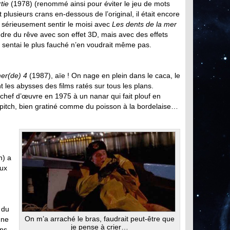
tie
(1978) (renommé ainsi pour éviter le jeu de mots
t plusieurs crans en-dessous de l’original, il était encore
sérieusement sentir le moisi avec
Les dents de la mer
dre du rêve avec son effet 3D, mais avec des effets
 sentai le plus fauché n’en voudrait même pas.
mer(de) 4
(1987), aïe ! On nage en plein dans le caca, le
nt les abysses des films ratés sur tous les plans.
hef d’œuvre en 1975 à un nanar qui fait plouf en
 pitch, bien gratiné comme du poisson à la bordelaise…
n) a
aux
 du
On m’a arraché le bras, faudrait peut-être que
une
je pense à crier…
ans