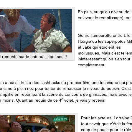
En plus, vu qu’au niveau de l’h
enlevant le remplissage), on
Genre l’amourette entre Ellen
Hoagie ou les superpotos Mi
et Jake qui étudient les
mollusques. Mais c’est telle
 remonte sur le bateau… tout sec!!!
inintéressant qu’on s’en fout
complètement.
on a aussi droit à des flashbacks du premier film, une technique qui pu
unisme à plein nez pour tenter de rehausser le niveau du bousin. C’est
amplifié en repompant la scène du concours de grimaces, mais avec le
e
en moins. Quant au requin de ce 4
volet, je vais y revenir.
Pour les acteurs, Lorraine G
faut savoir que c’était la 
coup de pouce pour le rôle, 