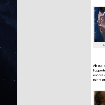
…et
Ah oui, 
l’opport
encore 
talent 