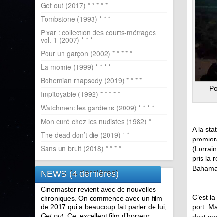
Get out (2017) * * * * *
Tombstone (1993) * * *
Pixar : collection des courts-métrages
vol. 1 (2007) * * *
Pour un garçon (2002) * * * * *
La momie (1999) * * * *
Bohemian rhapsody (2019) * * * *
Po
Impitoyable (1992) * * * * *
Watchmen: les gardiens (2009) * * * *
Mon curé chez les nudistes (1982) *
A la sta
The dead don’t die (2019) * *
premier
Sans un bruit (2018) * * * *
(Lorrain
pris la 
Bahama
NEWS (4 dernières)
Cinemaster revient avec de nouvelles
C’est l
chroniques. On commence avec un film
de 2017 qui a beaucoup fait parler de lui,
port. Ma
Get out
. Cet excellent film d’horreur
dent con