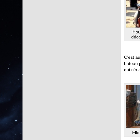
Houl
déco
C’est a
bateau p
qui n’a 
Elle