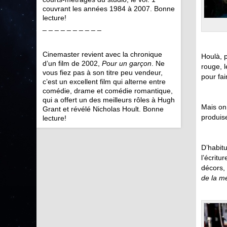
couvrant les années 1984 à 2007. Bonne
lecture!
_ _ _ _ _ _ _ _ _ _
Cinemaster revient avec la chronique
Houlà, p
d’un film de 2002,
Pour un garçon
. Ne
rouge, l
vous fiez pas à son titre peu vendeur,
pour fai
c’est un excellent film qui alterne entre
comédie, drame et comédie romantique,
qui a offert un des meilleurs rôles à Hugh
Mais on 
Grant et révélé Nicholas Hoult. Bonne
produis
lecture!
D’habit
l’écritu
décors, 
de la m