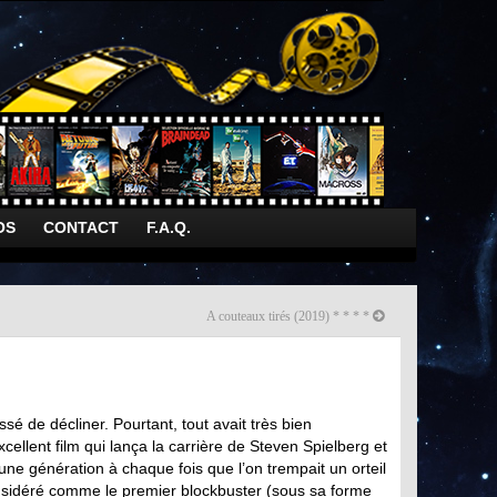
OS
CONTACT
F.A.Q.
A couteaux tirés (2019) * * * *
sé de décliner. Pourtant, tout avait très bien
llent film qui lança la carrière de Steven Spielberg et
une génération à chaque fois que l’on trempait un orteil
onsidéré comme le premier blockbuster (sous sa forme